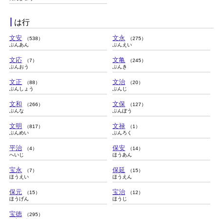
は行
文安
文永
（538）
（275）
ぶんあん
ぶんえい
文応
文亀
（7）
（245）
ぶんおう
ぶんき
文正
文治
（88）
（20）
ぶんしょう
ぶんじ
文和
文保
（266）
（127）
ぶんな
ぶんぽう
文明
文禄
（817）
（1）
ぶんめい
ぶんろく
平治
保安
（4）
（14）
へいじ
ほうあん
宝永
保延
（7）
（15）
ほうえい
ほうえん
保元
宝治
（15）
（12）
ほうげん
ほうじ
宝徳
（295）