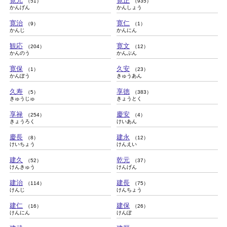
寛元
寛正
（51）
（935）
かんげん
かんしょう
寛治
寛仁
（9）
（1）
かんじ
かんにん
観応
寛文
（204）
（12）
かんのう
かんぶん
寛保
久安
（1）
（23）
かんぽう
きゅうあん
久寿
享徳
（5）
（383）
きゅうじゅ
きょうとく
享禄
慶安
（254）
（4）
きょうろく
けいあん
慶長
建永
（8）
（12）
けいちょう
けんえい
建久
乾元
（52）
（37）
けんきゅう
けんげん
建治
建長
（114）
（75）
けんじ
けんちょう
建仁
建保
（16）
（26）
けんにん
けんぽ