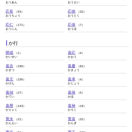
おうあん
おうえい
応長
応徳
（53）
（32）
おうちょう
おうとく
応仁
応保
（171）
（7）
おうにん
おうほ
か行
開成
嘉応
（1）
（4）
かいせい
かおう
嘉吉
嘉慶
（190）
（82）
かきつ
かきょう
嘉元
嘉承
（156）
（4）
かげん
かじょう
嘉禎
嘉保
（27）
（5）
かてい
かほ
嘉暦
嘉禄
（143）
（19）
かりゃく
かろく
寛永
寛喜
（21）
（32）
かんえい
かんぎ