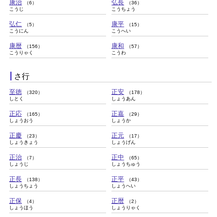
康治
弘長
（6）
（36）
こうじ
こうちょう
弘仁
康平
（5）
（15）
こうにん
こうへい
康暦
康和
（156）
（57）
こうりゃく
こうわ
さ行
至徳
正安
（320）
（178）
しとく
しょうあん
正応
正嘉
（165）
（29）
しょうおう
しょうか
正慶
正元
（23）
（17）
しょうきょう
しょうげん
正治
正中
（7）
（65）
しょうじ
しょうちゅう
正長
正平
（138）
（43）
しょうちょう
しょうへい
正保
正暦
（4）
（2）
しょうほう
しょうりゃく