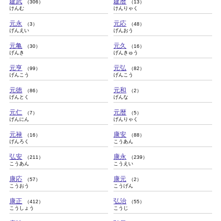
建武
建暦
（306）
（13）
けんむ
けんりゃく
元永
元応
（3）
（48）
げんえい
げんおう
元亀
元久
（30）
（16）
げんき
げんきゅう
元亨
元弘
（99）
（82）
げんこう
げんこう
元徳
元和
（86）
（2）
げんとく
げんな
元仁
元暦
（7）
（5）
げんにん
げんりゃく
元禄
康安
（16）
（88）
げんろく
こうあん
弘安
康永
（211）
（239）
こうあん
こうえい
康応
康元
（57）
（2）
こうおう
こうげん
康正
弘治
（412）
（55）
こうしょう
こうじ