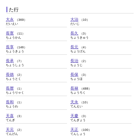
た行
大永
大治
（369）
（10）
だいえい
だいじ
長寛
長久
（11）
（3）
ちょうかん
ちょうきゅう
長享
長元
（146）
（4）
ちょうきょう
ちょうげん
長承
長治
（7）
（2）
ちょうしょう
ちょうじ
長徳
長保
（2）
（3）
ちょうとく
ちょうほ
長暦
長禄
（1）
（488）
ちょうりゃく
ちょうろく
長和
天永
（1）
（10）
ちょうわ
てんえい
天喜
天慶
（3）
（3）
てんぎ
てんぎょう
天元
天正
（2）
（100）
てんげん
てんしょう