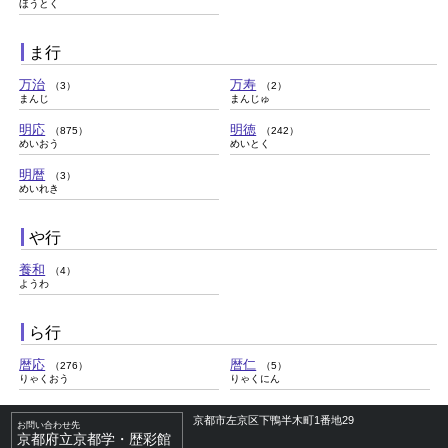
ほうとく
ま行
万治
万寿
（3）
（2）
まんじ
まんじゅ
明応
明徳
（875）
（242）
めいおう
めいとく
明暦
（3）
めいれき
や行
養和
（4）
ようわ
ら行
暦応
暦仁
（276）
（5）
りゃくおう
りゃくにん
京都市左京区下鴨半木町1番地29
お問い合わせ先
京都府立京都学・歴彩館