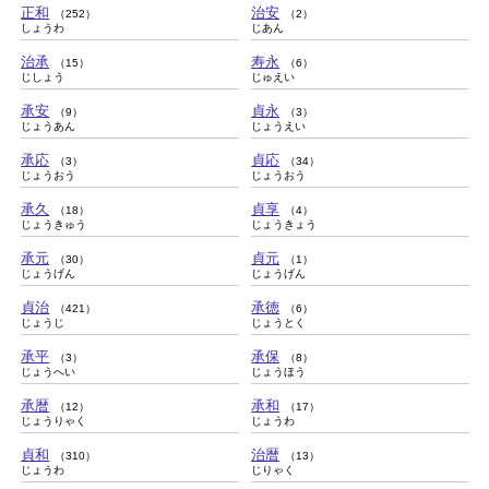
正和
治安
（252）
（2）
しょうわ
じあん
治承
寿永
（15）
（6）
じしょう
じゅえい
承安
貞永
（9）
（3）
じょうあん
じょうえい
承応
貞応
（3）
（34）
じょうおう
じょうおう
承久
貞享
（18）
（4）
じょうきゅう
じょうきょう
承元
貞元
（30）
（1）
じょうげん
じょうげん
貞治
承徳
（421）
（6）
じょうじ
じょうとく
承平
承保
（3）
（8）
じょうへい
じょうほう
承暦
承和
（12）
（17）
じょうりゃく
じょうわ
貞和
治暦
（310）
（13）
じょうわ
じりゃく