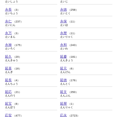
えいしょう
えいじ
永長
永徳
（3）
（258）
えいちょう
えいとく
永仁
永保
（237）
（11）
えいにん
えいほ
永万
永暦
（3）
（11）
えいまん
えいりゃく
永禄
永和
（175）
（243）
えいろく
えいわ
延久
延慶
（20）
（181）
えんきゅう
えんきょう
延喜
延元
（16）
（6）
えんぎ
えんげん
延長
延徳
（4）
（176）
えんちょう
えんとく
延応
延文
（21）
（350）
えんのう
えんぶん
延宝
延暦
（8）
（1）
えんぽう
えんりゃく
応安
応永
（477）
（2723）