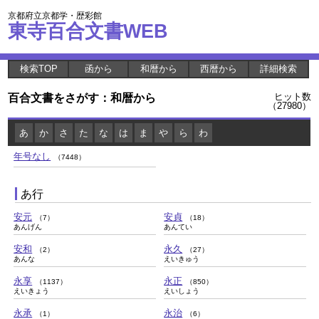
京都府立京都学・歴彩館
東寺百合文書WEB
検索TOP
函から
和暦から
西暦から
詳細検索
百合文書をさがす：和暦から
ヒット数
（27980）
あ
か
さ
た
な
は
ま
や
ら
わ
年号なし
（7448）
あ行
安元
安貞
（7）
（18）
あんげん
あんてい
安和
永久
（2）
（27）
あんな
えいきゅう
永享
永正
（1137）
（850）
えいきょう
えいしょう
永承
永治
（1）
（6）