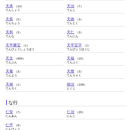
天承
天治
（14）
（7）
てんしょう
てんじ
天長
天徳
（2）
（3）
てんちょう
てんとく
天和
天仁
（3）
（3）
てんな
てんにん
天平勝宝
天平宝字
（1）
（1）
てんぴょうしょうほう
てんぴょうほうじ
天文
天福
（664）
（10）
てんぶん
てんぷく
天養
天暦
（3）
（3）
てんよう
てんりゃく
天禄
徳治
（1）
（109）
てんろく
とくじ
な行
仁安
仁治
（7）
（20）
にんあん
にんじ
仁平
（9）
にんぴょう