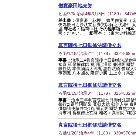
僧宴豪田地売券
ヒ函/7/3/ 治承4年3月5日
（
1180
） 347×
差出書：
僧宴豪（花押） 嫡男僧宴俊（花
仍為後日之沙汰立新券文以解之状如件
人
里
寺社名：
稲荷中社
その他事項：
刊本
照ください。）
影写本：
（東大史料編纂
真言院後七日御修法請僧交名
ろ函/1/18/ 治承2年
（
1178
） 332×569m
事書：
治承二●眞言院後七日御修法請僧
禎喜 延杲權律師 覚明已灌頂 兼證阿闍梨
眼任祐 本供物請太郎丸 惠任法橋 俊耀入
事朝嚴 八木國友 隆房少將 主上令（高倉..
真言院後七日御修法請僧交名
ろ函/1/19/ 治承3年
（
1179
） 326×532m
事書：
治承三年眞言院後七日御修法請僧
都行□ 慶雅阿闍梨 寛叡大徳 叡信入寺 泰
供物請使藤井□沙丸 舜元阿闍梨 實然大徳 
海末利 番權僧正玄縁
地名：
真言院 閑院
真言院後七日御修法請僧交名
ろ函/1/20/ 治承4年
（
1180
） 330×570m