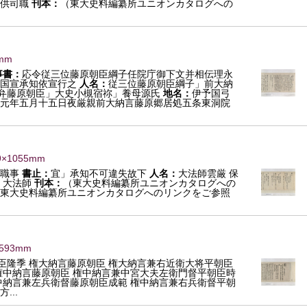
供司職
刊本：
（東大史料編纂所ユニオンカタログへの
mm
事書：
応令従三位藤原朝臣綱子任院庁御下文并相伝理永
国宣承知依宣行之
人名：
従三位藤原朝臣綱子」前大納
弁藤原朝臣」大史小槻宿祢」養母源氏
地名：
伊予国弓
元年五月十五日夜厳親前大納言藤原郷居処五条東洞院
9×1055mm
文職事
書止：
宜」承知不可違失故下
人名：
大法師雲厳 保
」大法師
刊本：
（東大史料編纂所ユニオンカタログへの
東大史料編纂所ユニオンカタログへのリンクをご参照
1593mm
臣隆季 権大納言藤原朝臣 権大納言兼右近衛大将平朝臣
権中納言藤原朝臣 権中納言兼中宮大夫左衛門督平朝臣時
中納言兼左兵衛督藤原朝臣成範 権中納言兼右兵衛督平朝
...