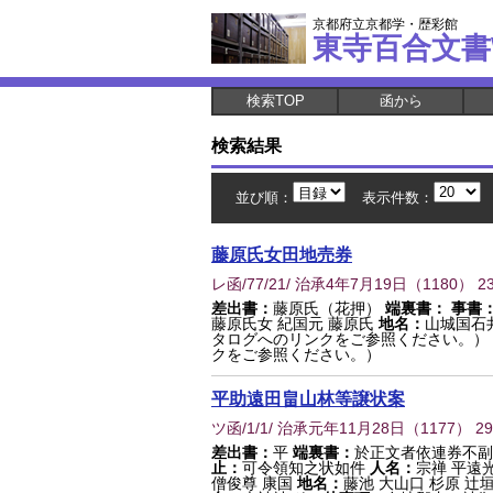
京都府立京都学・歴彩館
東寺百合文書
検索TOP
函から
検索結果
並び順：
表示件数：
藤原氏女田地売券
レ函/77/21/ 治承4年7月19日
（
1180
） 2
差出書：
藤原氏（花押）
端裏書：
事書
藤原氏女 紀国元 藤原氏
地名：
山城国石
タログへのリンクをご参照ください。）
クをご参照ください。）
平助遠田畠山林等譲状案
ツ函/1/1/ 治承元年11月28日
（
1177
） 2
差出書：
平
端裏書：
於正文者依連券不副
止：
可令領知之状如件
人名：
宗禅 平遠光
僧俊尊 康国
地名：
藤池 大山口 杉原 辻