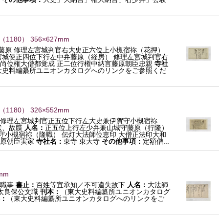
（
1180
） 356×627mm
藤原 修理左宮城判官右大史正六位上小槻宿祢（花押）
宮城使正四位下行左中弁藤原（経房） 修理左宮城判官右
和尚位権大僧都覚成 正二位行権中納言藤原朝臣忠親
寺社
大史料編纂所ユニオンカタログへのリンクをご参照くだ
（
1180
） 326×552mm
 修理左宮城判官正五位下行左大史兼伊賀守小槻宿祢
状、故牒
人名：
正五位上行左少弁兼山城守藤原（行隆）
守小槻宿祢（隆職） 伝灯大法師位恵印 大僧正法印大和
藤原朝臣実家
寺社名：
東寺 東大寺
その他事項：
定額僧...
mm
文職事
書止：
百姓等宜承知／不可違失故下
人名：
大法師
太良保公文職
刊本：
（東大史料編纂所ユニオンカタログ
：
（東大史料編纂所ユニオンカタログへのリンクをご