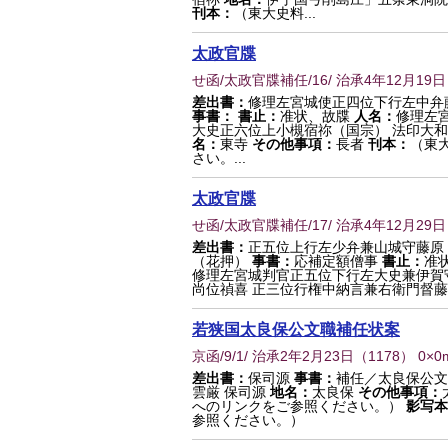
刊本：
（東大史料...
太政官牒
せ函/太政官牒補任/16/ 治承4年12月19日
差出書：
修理左宮城使正四位下行左中弁
事書：
書止：
准状、故牒
人名：
修理左
大史正六位上小槻宿祢（国宗） 法印大
名：
東寺
その他事項：
長者
刊本：
（東
さい。...
太政官牒
せ函/太政官牒補任/17/ 治承4年12月29日
差出書：
正五位上行左少弁兼山城守藤原
（花押）
事書：
応補定額僧事
書止：
准
修理左宮城判官正五位下行左大史兼伊賀
尚位禎喜 正三位行権中納言兼右衛門督
若狭国太良保公文職補任状案
京函/9/1/ 治承2年2月23日
（
1178
） 0×0
差出書：
保司源
事書：
補任／太良保公
雲厳 保司源
地名：
太良保
その他事項：
へのリンクをご参照ください。）
影写本
参照ください。）