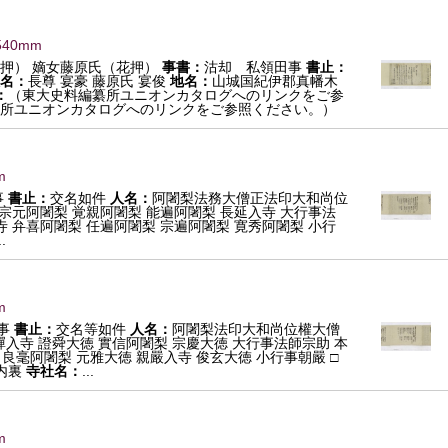
540mm
押） 嫡女藤原氏（花押）
事書：
沽却 私領田事
書止：
名：
長尊 宴豪 藤原氏 宴俊
地名：
山城国紀伊郡真幡木
：
（東大史料編纂所ユニオンカタログへのリンクをご参
所ユニオンカタログへのリンクをご参照ください。）
m
事
書止：
交名如件
人名：
阿闍梨法務大僧正法印大和尚位
 宗元阿闍梨 覚親阿闍梨 能遍阿闍梨 長延入寺 大行事法
寺 弁喜阿闍梨 任遍阿闍梨 宗遍阿闍梨 寛秀阿闍梨 小行
.
m
事
書止：
交名等如件
人名：
阿闍梨法印大和尚位權大僧
禪入寺 證舜大徳 實信阿闍梨 宗慶大徳 大行事法師宗助 本
良毫阿闍梨 元雅大徳 親嚴入寺 俊玄大徳 小行事朝嚴 □
内裏
寺社名：
...
m