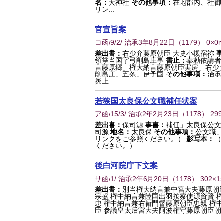
名：
大神社
その他事項：
在地郡内、社御
リン...
官宣旨案
コ函/9/2/ 治承3年8月22日
（
1179
） 0×0
差出書：
右少弁藤原朝臣 大史小槻宿祢
領掌当国字弓削島庄事
書止：
奉勅依請者
言藤原郷」権大納言藤原朝臣実房」右少
削島庄」五条」伊予国
その他事項：
治承
炎上...
若狭国太良保公文職補任状案
ア函/15/3/ 治承2年2月23日
（
1178
） 29
差出書：
保司源
事書：
補任」太良保公
司源
地名：
太良保
その他事項：
公文職
リンクをご参照ください。）
影写本：
（
ください。）
後白河院庁下文案
サ函/1/ 治承2年6月20日
（
1178
） 302×
差出書：
別当権大納言兼中宮大夫藤原朝
宗盛 権中納言兼陸国出羽按察使源資賢 
忠 権中納言兼右衛門督藤原朝臣忠親 権
臣 参議皇太后宮大夫阿波権守藤原朝臣朝方