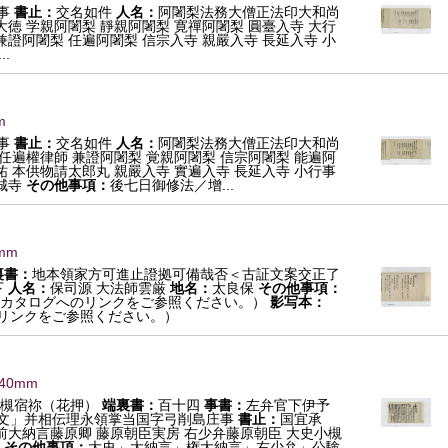
事
書止：
交名如件
人名：
阿闍梨法務大僧正法印大和尚
大徳 学親阿闍梨 靜親阿闍梨 寛禪阿闍梨 圓臺入寺 大行
兼證阿闍梨 任遍阿闍梨 信宗入寺 親嚴入寺 長延入寺 小
.
m
事
書止：
交名如件
人名：
阿闍梨法務大僧正法印大和尚
 任遍權律師 兼證阿闍梨 覚親阿闍梨 信宗阿闍梨 能遍阿
祐 本供物請太郎丸 親嚴入寺 實遍入寺 長延入寺 小行事
城寺
その他事項：
後七日御修法／增...
mm
裏書：
地本領家方可進止證拠可備哉否＜古証文案交正了
下
人名：
保司源 大法師雲厳
地名：
太良保
その他事項：
カタログへのリンクをご参照ください。）
影写本：
リンクをご参照ください。）
540mm
小槻宿祢（花押）
端裏書：
百十四
事書：
左弁官下伊予
文」并相伝理永領掌当国字弓削島庄事
書止：
国宜承
 前大納言藤原卿 藤原朝臣実房 右少弁藤原朝臣 大史小槻
その他事項：
大史」大納言」権大納言」右少弁」公験