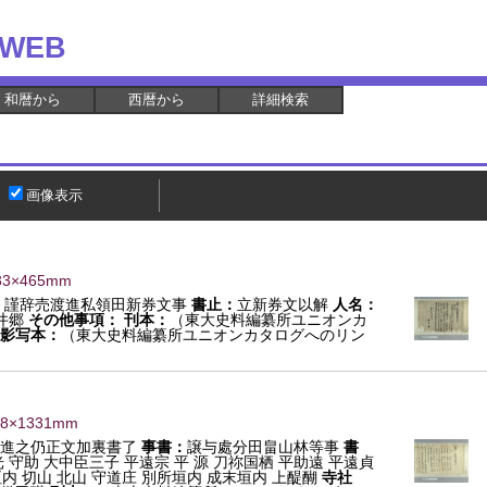
WEB
和暦から
西暦から
詳細検索
画像表示
33×465mm
：
謹辞売渡進私領田新券文事
書止：
立新券文以解
人名：
井郷
その他事項：
刊本：
（東大史料編纂所ユニオンカ
影写本：
（東大史料編纂所ユニオンカタログへのリン
98×1331mm
進之仍正文加裏書了
事書：
譲与處分田畠山林等事
書
 守助 大中臣三子 平遠宗 平 源 刀祢国栖 平助遠 平遠貞
垣内 切山 北山 守道庄 別所垣内 成末垣内 上醍醐
寺社