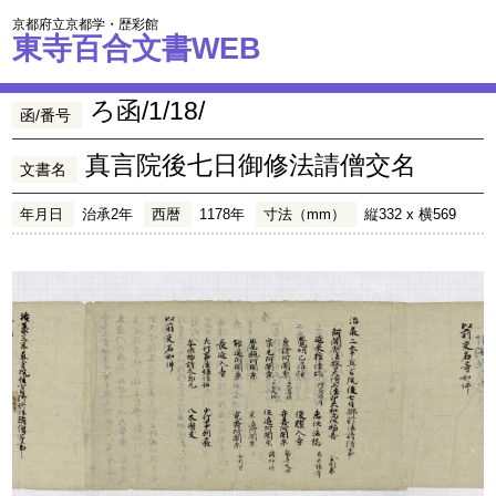
京都府立京都学・歴彩館
東寺百合文書WEB
ろ函/1/18/
函/番号
真言院後七日御修法請僧交名
文書名
年月日
治承2年
西暦
1178年
寸法（mm）
縦332 x 横569