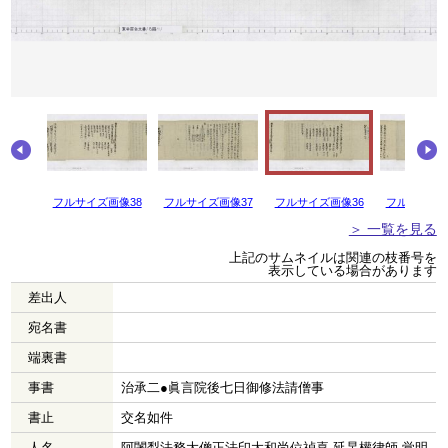
画像39
フルサイズ画像38
フルサイズ画像37
フルサイズ画像36
フルサイズ画
＞ 一覧を見る
上記のサムネイルは関連の枝番号を
表示している場合があります
差出人
宛名書
端裏書
事書
治承二●眞言院後七日御修法請僧事
書止
交名如件
人名
阿闍梨法務大僧正法印大和尚位禎喜 延杲權律師 覚明