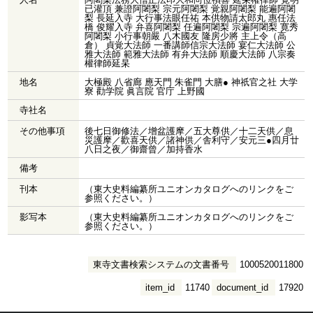
已灌頂 兼證阿闍梨 宗元阿闍梨 覚親阿闍梨 能遍阿闍
梨 長延入寺 大行事法眼任祐 本供物請太郎丸 惠任法
橋 俊耀入寺 弁喜阿闍梨 任遍阿闍梨 宗遍阿闍梨 寛秀
阿闍梨 小行事朝嚴 八木國友 隆房少將 主上令（高
倉） 貞覚大法師 一番講師信宗大法師 宴仁大法師 公
雅大法師 範雅大法師 有弁大法師 順慶大法師 八宗奏
權律師延杲
地名
大極殿 八省廊 應天門 朱雀門 大膳● 神祇官之社 大学
寮 勸学院 眞言院 官庁 上野國
寺社名
その他事項
後七日御修法／增盆護摩／五大尊供／十二天供／息
災護摩／歡喜天供／諸神供／舎利守／安元三●四月廿
八日之夜／御齋曾／加持香水
備考
刊本
（東大史料編纂所ユニオンカタログへのリンクをご
参照ください。）
影写本
（東大史料編纂所ユニオンカタログへのリンクをご
参照ください。）
東寺文書検索システムの文書番号
1000520011800
item_id
11740
document_id
17920