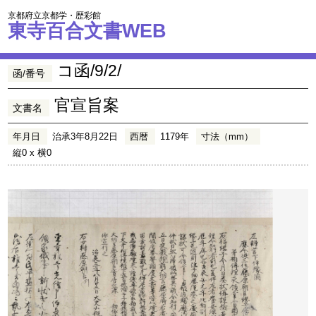
京都府立京都学・歴彩館
東寺百合文書WEB
コ函/9/2/
函/番号
官宣旨案
文書名
年月日
治承3年8月22日
西暦
1179年
寸法（mm）
縦0 x 横0