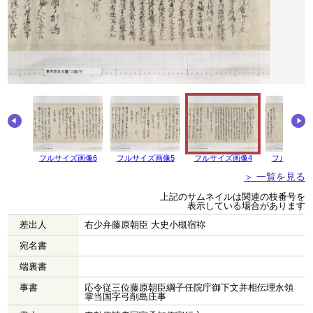
画像7
フルサイズ画像6
フルサイズ画像5
フルサイズ画像4
フルサイズ
＞ 一覧を見る
上記のサムネイルは関連の枝番号を
表示している場合があります
差出人
右少弁藤原朝臣 大史小槻宿祢
宛名書
端裏書
事書
応令従三位藤原朝臣綱子任院庁御下文并相伝理永領
掌当国字弓削島庄事