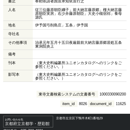
書止
奉勅依請者国宣承知依宣行之
人名
従三位藤原朝臣綱子」前大納言藤原郷」権大納言藤
原朝臣実房」右少弁藤原朝臣」大史小槻宿祢」養母
源氏
地名
伊予国弓削島庄」五条」伊予国
寺社名
その他事項
治承元年五月十五日夜厳親前大納言藤原郷居処五条
東洞院炎上
備考
刊本
（東大史料編纂所ユニオンカタログへのリンクをご
参照ください。）
影写本
（東大史料編纂所ユニオンカタログへのリンクをご
参照ください。）
東寺文書検索システムの文書番号
1000330090200
item_id
8026
document_id
11625
京都市左京区下鴨半木町1番地29
お問い合わせ先
京都府立京都学・歴彩館