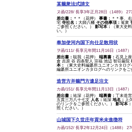
某籠衆法式請文
ヌ函/228/ 長享3年正月28日
（
1489
） 27
差出書：
＊＊（花押）
事書：
＊＊事、
宅
寺社名：
大師八幡
その他事項：
篭衆
ご参照ください。）
影写本：
（東大史料
い。）
奉加使河内国下向仕足散用状
ヲ函/111/ 長享元年閏11月16日
（
1487
）
差出書：
聡我（花押）
端裏書：
石見上座
倉 吉原 谷 四条聖人 宗福 池辺 智荘厳院
本：
（東大史料編纂所ユニオンカタログ
編纂所ユニオンカタログへのリンクをご
造営方并籠門方遣足注文
カ函/151/ 長享元年閏11月13日
（
1487
）
差出書：
祐深（花押）
端裏書：
丁未造営
五貫三万八十七文
人名：
祐深
地名：
上
のリンクをご参照ください。）
影写本：
照ください。）
山城国下久世庄年貢米未進徴符
カ函/152/ 長享2年12月24日
（
1488
） 27