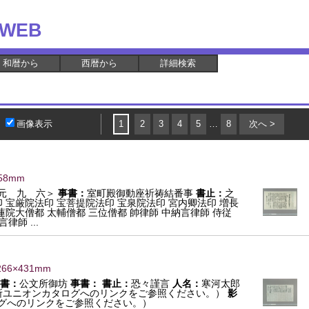
WEB
和暦から
西暦から
詳細検索
画像表示
1
2
3
4
5
…
8
次へ >
458mm
元 九 六＞
事書：
室町殿御動座祈祷結番事
書止：
之
 宝厳院法印 宝菩提院法印 宝泉院法印 宮内卿法印 増長
蓮院大僧都 太輔僧都 三位僧都 帥律師 中納言律師 侍従
律師 ...
266×431mm
書：
公文所御坊
事書：
書止：
恐々謹言
人名：
寒河太郎
所ユニオンカタログへのリンクをご参照ください。）
影
グへのリンクをご参照ください。）