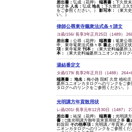
差出書：
弘成（花押）
端裏書：
下久世未
状之事
人名：
弘成
地名：
下久世庄 上久
をご参照ください。）
影写本：
（東大史
い。）
律師公尋東寺籠衆法式条々請文
ヨ函/156/ 長享3年正月25日
（
1489
） 26
差出書：
公尋（花押）
端裏書：
篭衆公尋
申、東寺篭衆法式條々事
書止：
仍請文状
項：
東寺篭衆
刊本：
（東大史料編纂所ユ
本：
（東大史料編纂所ユニオンカタログ
湯結番定文
タ函/179/ 長享2年正月日
（
1488
） 264×
端裏書：
地名：
梅小路 院町 久世 植松庄
纂所ユニオンカタログへのリンクをご参
タログへのリンクをご参照ください。）
光明講方年貢散用状
レ函/201/ 長享元年12月30日
（
1487
） 2
差出書：
祐深（花押）
端裏書：
光明講
書：
□進光明講方御年貢米算用状之事
書
勅旨田
その他事項：
光明講／年貢米／
ニオンカタログへのリンクをご参照くだ