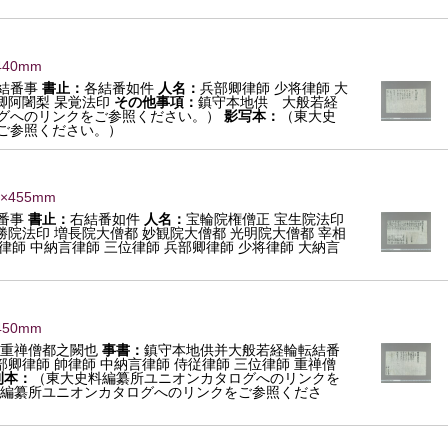
440mm
結番事
書止：
各結番如件
人名：
兵部卿律師 少将律師 大
卿阿闍梨 杲覚法印
その他事項：
鎮守本地供 大般若経
グへのリンクをご参照ください。）
影写本：
（東大史
ご参照ください。）
0×455mm
番事
書止：
右結番如件
人名：
宝輪院権僧正 宝生院法印
勝院法印 増長院大僧都 妙観院大僧都 光明院大僧都 宰相
律師 中納言律師 三位律師 兵部卿律師 少将律師 大納言
450mm
右重禅僧都之闕也
事書：
鎮守本地供并大般若経輪転結番
部卿律師 帥律師 中納言律師 侍従律師 三位律師 重禅僧
刊本：
（東大史料編纂所ユニオンカタログへのリンクを
編纂所ユニオンカタログへのリンクをご参照くださ