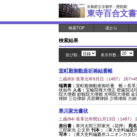
京都府立京都学・歴彩館
東寺百合文書
検索TOP
函から
検索結果
並び順：
表示件数：
室町殿御動座祈祷結番帳
ニ函/83/ 長享元年9月日
（
1487
） 267×
端裏書：
室町殿御動座御祈番 帳＜長享
状如件
人名：
宝輪院権大僧正 密厳院法印
院大僧都 妙観院大僧都 光明院大僧都 金
律師 三位律師 兵部卿律師 少将律師 大納言
寒川家光書状
ニ函/84/ 長享元年閏11月13日
（
1487
） 
差出書：
寒河太郎三郎家光（花押）
宛名
三郎家光 公文所
刊本：
（東大史料編纂
写本：
（東大史料編纂所ユニオンカタロ