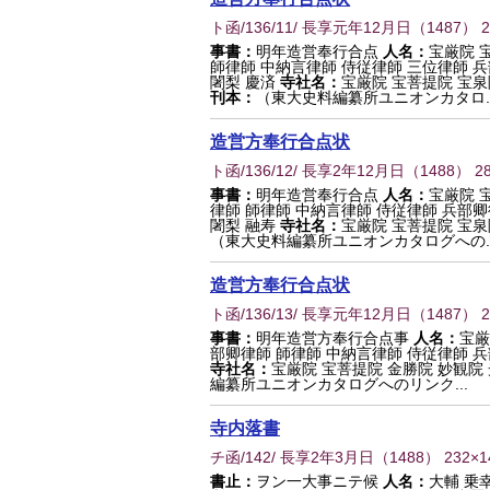
ト函/136/11/ 長享元年12月日
（
1487
） 
事書：
明年造営奉行合点
人名：
宝厳院 
師律師 中納言律師 侍従律師 三位律師 
闍梨 慶済
寺社名：
宝厳院 宝菩提院 宝泉
刊本：
（東大史料編纂所ユニオンカタロ..
造営方奉行合点状
ト函/136/12/ 長享2年12月日
（
1488
） 2
事書：
明年造営奉行合点
人名：
宝厳院 
律師 師律師 中納言律師 侍従律師 兵部
闍梨 融寿
寺社名：
宝厳院 宝菩提院 宝泉
（東大史料編纂所ユニオンカタログへの..
造営方奉行合点状
ト函/136/13/ 長享元年12月日
（
1487
） 
事書：
明年造営方奉行合点事
人名：
宝厳
部卿律師 師律師 中納言律師 侍従律師 
寺社名：
宝厳院 宝菩提院 金勝院 妙観院
編纂所ユニオンカタログへのリンク...
寺内落書
チ函/142/ 長享2年3月日
（
1488
） 232×
書止：
ヲン一大事ニテ候
人名：
大輔 乗