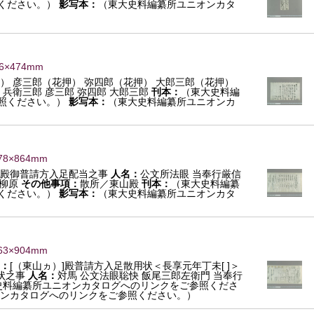
ください。）
影写本：
（東大史料編纂所ユニオンカタ
6×474mm
） 彦三郎（花押） 弥四郎（花押） 大郎三郎（花押）
 兵衛三郎 彦三郎 弥四郎 大郎三郎
刊本：
（東大史料編
照ください。）
影写本：
（東大史料編纂所ユニオンカ
78×864mm
殿御普請方入足配当之事
人名：
公文所法眼 当奉行厳信
 柳原
その他事項：
散所／東山殿
刊本：
（東大史料編纂
ください。）
影写本：
（東大史料編纂所ユニオンカタ
63×904mm
：
[（東山ヵ）]殿普請方入足散用状＜長享元年丁未[ ]＞
状之事
人名：
対馬 公文法眼聡快 飯尾三郎左衛門 当奉行
史料編纂所ユニオンカタログへのリンクをご参照くださ
ンカタログへのリンクをご参照ください。）