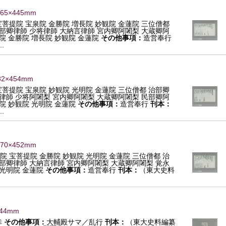
265×445mm
宝菩提院 宝泉院 金勝院 増長院 妙観院 金蓮院 三位僧都
兵部卿律師 少将律師 大納言律師 宮内卿阿闍梨 大蔵卿阿
院 金勝院 増長院 妙観院 金蓮院
その他事項：
造営奉行
.
82×454mm
宝菩提院 宝泉院 妙観院 光明院 金蓮院 三位僧都 治部卿
卿律師 少将阿闍梨 宮内卿阿闍梨 大蔵卿阿闍梨 民部卿阿
院 妙観院 光明院 金蓮院
その他事項：
造営奉行
刊本：
.
270×452mm
院 宝菩提院 金勝院 妙観院 光明院 金蓮院 三位僧都 治
兵部卿律師 大納言律師 宮内卿阿闍梨 大蔵卿阿闍梨 覚永
 光明院 金蓮院
その他事項：
造営奉行
刊本：
（東大史料
144mm
幸
その他事項：
大輔殿サマ／乱行
刊本：
（東大史料編纂