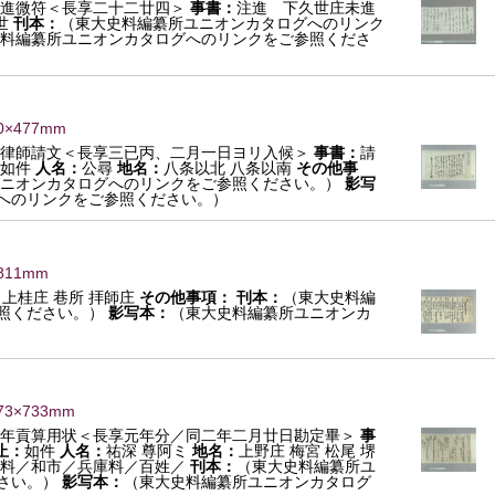
進微符＜長享二十二廿四＞
事書：
注進 下久世庄未進
世
刊本：
（東大史料編纂所ユニオンカタログへのリンク
料編纂所ユニオンカタログへのリンクをご参照くださ
0×477mm
律師請文＜長享三已丙、二月一日ヨリ入候＞
事書：
請
如件
人名：
公尋
地名：
八条以北 八条以南
その他事
ニオンカタログへのリンクをご参照ください。）
影写
へのリンクをご参照ください。）
811mm
 上桂庄 巷所 拝師庄
その他事項：
刊本：
（東大史料編
照ください。）
影写本：
（東大史料編纂所ユニオンカ
73×733mm
方年貢算用状＜長享元年分／同二年二月廿日勘定畢＞
事
止：
如件
人名：
祐深 尊阿ミ
地名：
上野庄 梅宮 松尾 堺
井料／和市／兵庫料／百姓／
刊本：
（東大史料編纂所ユ
さい。）
影写本：
（東大史料編纂所ユニオンカタログ