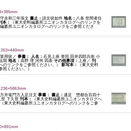
3×385mm
右守永和三年張文
書止：
請文状如件
地名：
八条 世間者住
刊本：
（東大史料編纂所ユニオンカタログへのリンクを
編纂所ユニオンカタログへのリンクをご参照くださ
 263×440mm
算用状／
事書：
人名：
石見上座 誉田 田井四郎兵衛 小
 聡我
地名：
高野 堺 河州 四条
その他事項：
上座／
刊
へのリンクをご参照ください。）
影写本：
（東大史料
参照ください。）
 236×5863mm
方并篭門方入足注文
事書：
書止：
遺足 惣都合百四十
久世 下久世
刊本：
（東大史料編纂所ユニオンカタログへ
（東大史料編纂所ユニオンカタログへのリンクをご参
0×891mm