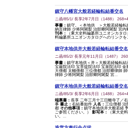
鎮守八幡宮大般若経輪転結番交名
ニ函/85/1/ 長享2年7月日
（
1488
） 268×
事書：
鎮守。＜本地供 ＞大般若経輪転
納言律師 少将阿闍梨 治部卿阿闍梨 宮内
刊本：
（東大史料編纂所ユニオンカタロ
料編纂所ユニオンカタログへのリンクを
鎮守本地供并大般若経輪転結番交名
ニ函/85/2/ 長享元年11月日
（
1487
） 26
事書：
鎮守本地供＜并＞大般若経輪転結
宝厳院法印 宝菩提院法印 宝泉院法印 金
大僧都 太輔僧都 三位僧都 治部卿律師 帥
律師 少将阿闍梨 治部卿阿闍梨 宮...
鎮守本地供并大般若経輪転結番交名
ニ函/85/3/ 長享2年6月日
（
1488
） 264×
端裏書：
長享 二年三月十三日離寺了／
事
書止：
右結番如件
人名：
三位僧都 治
都
その他事項：
鎮守本地供并大般若経
ご参照ください。）
影写本：
（東大史料
い。...
造営方奉行合点状