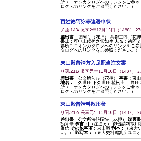
所ユニオンカタログへのリンクをご参照
ログへのリンクをご参照ください。）
百姓徳阿弥等連署申状
チ函/143/ 長享2年12月15日
（
1488
） 27
差出書：
徳阿ミ（花押） 兵衛三郎（花押
書止：
可申上候仍之状如件
人名：
徳阿ミ
纂所ユニオンカタログへのリンクをご参
タログへのリンクをご参照ください。）
東山殿普請方入足配当注文案
リ函/211/ 長享元年11月16日
（
1487
） 2
差出書：
公文所法眼（花押）
事書：
東山
地名：
上久世庄 下久世庄 植松庄 上野庄
所ユニオンカタログへのリンクをご参照
ログへのリンクをご参照ください。）
東山殿普請料散用状
リ函/212/ 長享元年11月16日
（
1487
） 2
差出書：
公文所法眼聡快（花押）
端裏書
勧算畢
事書：
[（注進ヵ）]御普請料散用
厳信
その他事項：
東山殿
刊本：
（東大
い。）
影写本：
（東大史料編纂所ユニオ