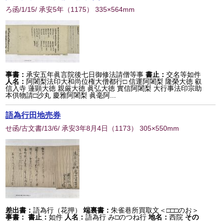
ろ函/1/15/ 承安5年
（
1175
） 335×564mm
事書：
承安五年眞言院後七日御修法請僧等事
書止：
交名等如件
人名：
阿闍梨法印大和尚位権大僧都行□ 信運阿闍梨 隆榮大徳 叡
信入寺 蓮顕大徳 親厳大徳 眞弘大徳 實信阿闍梨 大行事法印宗助
本供物請□沙丸 慶雅阿闍梨 眞毫阿...
語為行田地売券
せ函/古文書/13/6/ 承安3年8月4日
（
1173
） 305×550mm
差出書：
語為行（花押）
端裏書：
朱雀巷所買取文＜□□□のお＞
事書：
書止：
如件
人名：
語為行 み□のつね行
地名：
西院
その