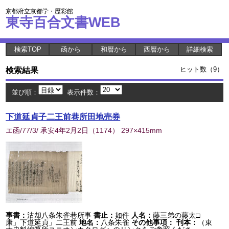
京都府立京都学・歴彩館
東寺百合文書WEB
検索TOP
函から
和暦から
西暦から
詳細検索
検索結果
ヒット数（9）
並び順：
表示件数：
下道延貞子二王前巷所田地売券
エ函/77/3/ 承安4年2月2日
（
1174
） 297×415mm
事書：
沽却八条朱雀巷所事
書止：
如件
人名：
藤三弟の藤太□
康」下道延貞」二王前
地名：
八条朱雀
その他事項：
刊本：
（東