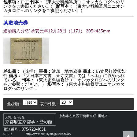
他事項：
戸主
刊本：
（東大史料編纂所ユニオンカタログへのリ
ンクをご参照ください。）
影写本：
（東大史料編纂所ユニオン
カタログへのリンクをご参照ください。）
某敷地売券
追加購入分/3/ 承安元年12月28日
（
1171
） 305×435mm
差出書：
（花押）
事書：
沽却 地壱處事
書止：
仍丈尺打渡状如
件
備考：
『大日本古文書 東寺文書』では「へ函」に収められ
ている。
刊本：
（東大史料編纂所ユニオンカタログへのリンク
をご参照ください。）
影写本：
（東大史料編纂所ユニオンカタ
ログへのリンク...
並び順：
表示件数：
京都市左京区下鴨半木町1番地29
お問い合わせ先
京都府立京都学・歴彩館
075-723-4831
電話番号：
URL ：
http://www.pref.kyoto.jp/rekisaikan/