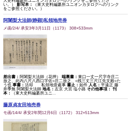
大史料編纂所ユニオンカタログへのリンクをご参照くださ
い。）
影写本：
（東大史料編纂所ユニオンカタログへのリンク
をご参照ください。）
阿闍梨大法師(静顕)私領地売券
メ函/2/4/ 承安3年3月11日
（
1173
） 308×533mm
差出書：
阿闍梨大法師（花押）
端裏書：
東口一丈一尺字寺庄二
放之、此内八尺八西口字佐○庄二放之、○残三丈三尺江先文殿○た
う也
事書：
沽却 私領地壹處事
書止：
如件
人名：
平遠正 藤
井季無 阿闍梨大法師
地名：
左京 大宮 塩小路
その他事項：
刊
本：
（東大史料編纂所ユニ...
藤原貞友田地売券
モ函/14/4/ 承安2年閏12月6日
（
1172
） 312×513mm