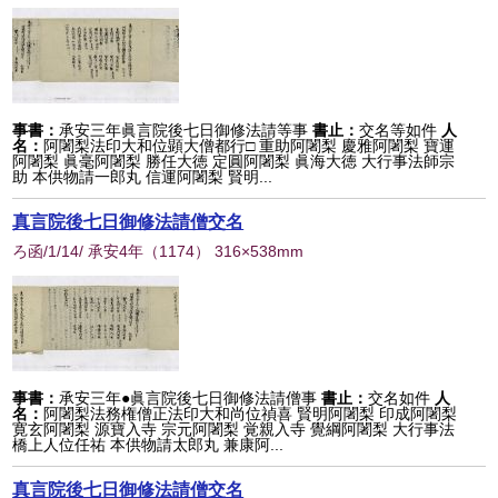
事書：
承安三年眞言院後七日御修法請等事
書止：
交名等如件
人
名：
阿闍梨法印大和位顕大僧都行□ 重助阿闍梨 慶雅阿闍梨 寶運
阿闍梨 眞毫阿闍梨 勝任大徳 定圓阿闍梨 眞海大徳 大行事法師宗
助 本供物請一郎丸 信運阿闍梨 賢明...
真言院後七日御修法請僧交名
ろ函/1/14/ 承安4年
（
1174
） 316×538mm
事書：
承安三年●眞言院後七日御修法請僧事
書止：
交名如件
人
名：
阿闍梨法務権僧正法印大和尚位禎喜 賢明阿闍梨 印成阿闍梨
寛玄阿闍梨 源寶入寺 宗元阿闍梨 覚親入寺 覺綱阿闍梨 大行事法
橋上人位任祐 本供物請太郎丸 兼康阿...
真言院後七日御修法請僧交名