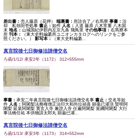
差出書：
売人藤原（花押）
端裏書：
所詮合了／右馬寮
事書：
沽
却 私領田壱処事
書止：
如件
人名：
入道 藤原 八木常重 八木国
末
地名：
山城国紀伊郡内左京九条 飛鳥里
その他事項：
右馬寮本
所
刊本：
（東大史料編纂所ユニオンカタログへのリンクをご参
照ください。）
影写本：
（東大史料編纂...
真言院後七日御修法請僧交名
ろ函/1/12/ 承安2年
（
1172
） 312×555mm
事書：
承安二年眞言院後七日御修法請僧交名事
書止：
交名等如
件
人名：
阿闍梨法務権僧正法印大和尚位禎喜 顕毫已灌頂 賢明阿
闍梨 延杲阿闍梨 寛玄入寺 兼證入寺 任遍阿闍梨 覚綱阿闍梨 大行
事法橋任祐 本供物請太郎丸 顕巌已灌...
真言院後七日御修法請僧交名
ろ函/1/13/ 承安3年
（
1173
） 314×552mm