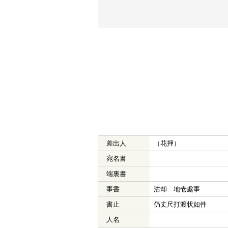
差出人
（花押）
宛名書
端裏書
事書
沽却 地壱處事
書止
仍丈尺打渡状如件
人名