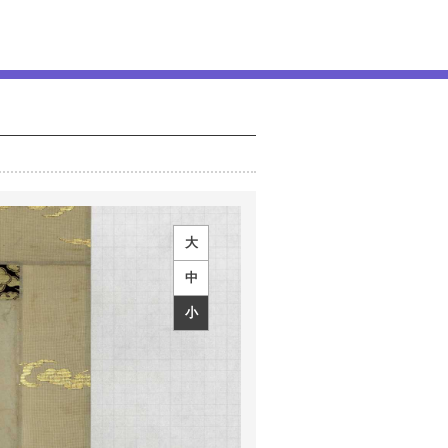
大
中
小