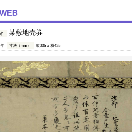
WEB
某敷地売券
名
1年
寸法（mm）
縦305 x 横435