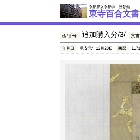
京都府立京都学・歴彩館
東寺百合文書
追加購入分/3/
函/番号
文書
年月日
承安元年12月28日
西暦
117