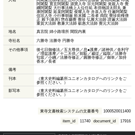
阿闍梨 寛玄阿闍梨 源寶入寺 宗元阿闍梨 覚親入寺 覺
綱阿闍梨 大行事法橋上人位任祐 本供物請太郎丸 兼
康阿闍梨 延杲阿闍梨 俊耀入寺 弁喜入寺 任遍阿闍梨
信宗入寺 小行事朝厳 舩末國 二長者 両院 覺珍前権僧
正 殿下(基房) 惣在廳覺 覺珍 弘雅大法師 證遍大法師
重賀大法師 教兼大法師 叡惠大法師 覺元大法師
地名
真言院 姉小路壇所 閑院内裏
寺社名
六勝寺 法勝寺 円勝寺
その他事項
後七日御修法／五大尊供／息●護摩／諸神供／舎利守
／増盆護摩／十二天供／前駈／威従／鎰取／法勝寺
匂當／小綱／法勝寺修正／圓勝寺修正／御幸／加持
香水／長者
備考
刊本
（東大史料編纂所ユニオンカタログへのリンクをご
参照ください。）
影写本
（東大史料編纂所ユニオンカタログへのリンクをご
参照ください。）
東寺文書検索システムの文書番号
1000520011400
item_id
11740
document_id
17916