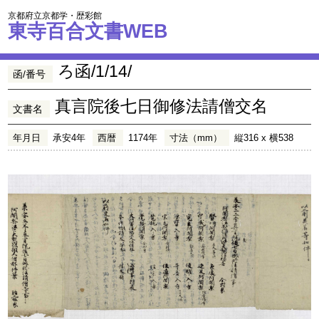
京都府立京都学・歴彩館
東寺百合文書WEB
ろ函/1/14/
函/番号
真言院後七日御修法請僧交名
文書名
年月日
承安4年
西暦
1174年
寸法（mm）
縦316 x 横538