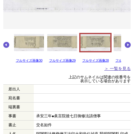
画像31
フルサイズ画像30
フルサイズ画像29
フルサイズ画像28
フルサイズ画
＞ 一覧を見る
上記のサムネイルは関連の枝番号を
表示している場合があります
差出人
宛名書
端裏書
事書
承安三年●眞言院後七日御修法請僧事
書止
交名如件
人名
阿闍梨法務権僧正法印大和尚位禎喜 賢明阿闍梨 印成