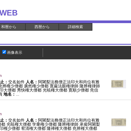
WEB
和暦から
西暦から
詳細検索
画像表示
m
止：
交名如件
人名：
阿闍梨法務僧正法印大和尚位有雅
尭辨権少僧都 廣然権少僧都 寛厳法眼権律師 隆辨権律師
印大僧都 秀快権大僧都 光暁権大僧都 寛順少僧都 尭信
貞
地名：
...
m
止：
交名如件
人名：
阿闍梨法務僧正法印大和尚位有雅
都 光暁権大僧都 学乗権少僧都 隆辨権律師 承俊阿闍梨
印権少僧都 宥清権大僧都 隆禅権大僧都 尭辨権大僧都