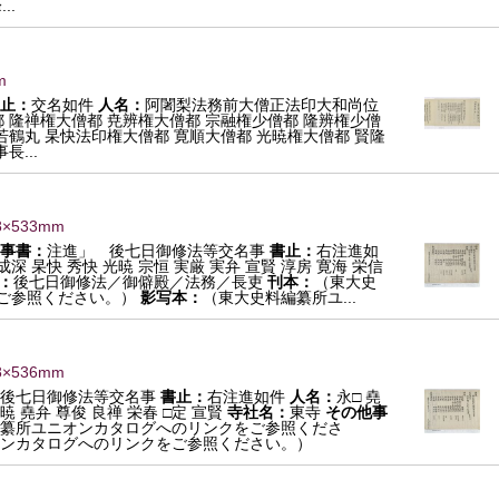
..
m
止：
交名如件
人名：
阿闍梨法務前大僧正法印大和尚位
 隆禅権大僧都 尭辨権大僧都 宗融権少僧都 隆辨権少僧
若鶴丸 杲快法印権大僧都 寛順大僧都 光暁権大僧都 賢隆
...
8×533mm
事書：
注進」 後七日御修法等交名事
書止：
右注進如
成深 杲快 秀快 光暁 宗恒 実厳 実弁 宣賢 淳房 寛海 栄信
：
後七日御修法／御僻殿／法務／長吏
刊本：
（東大史
ご参照ください。）
影写本：
（東大史料編纂所ユ...
8×536mm
後七日御修法等交名事
書止：
右注進如件
人名：
永□ 堯
暁 堯弁 尊俊 良禅 栄春 □定 宣賢
寺社名：
東寺
その他事
纂所ユニオンカタログへのリンクをご参照くださ
ンカタログへのリンクをご参照ください。）