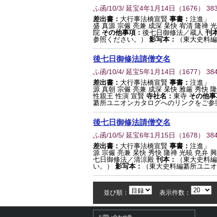
ふ函/10/3/ 延宝4年1月14日
（
1676
） 38
差出書：
大行事法橋宣賢
事書：
注進」 
盛 真源 宗儼 亮兼 成深 杲快 宥清 隆禅 
院
その他事項：
後七日御修法／蔵人
刊
参照ください。）
影写本：
（東大史料編
後七日御修法請僧交名
ふ函/10/4/ 延宝5年1月14日
（
1677
） 38
差出書：
大行事法橋宣賢
事書：
注進」 
源 真朝 宗儼 亮兼 成深 杲快 雅厳 秀快 隆
性親王 性演 宣賢
寺社名：
東寺
その他事
纂所ユニオンカタログへのリンクをご参
後七日御修法請僧交名
ふ函/10/5/ 延宝6年1月15日
（
1678
） 38
差出書：
大行事法橋宣賢
事書：
注進」 
源 宗儼 亮兼 杲快 秀快 隆禅 光暁 尭弁 
七日御修法／清涼殿
刊本：
（東大史料編
い。）
影写本：
（東大史料編纂所ユニオ
並び順：
表示件数：
お問い合わせ先