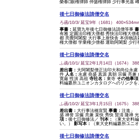
榮春□眼権律師 仲盛権律師 少行事光嘉 峰.
後七日御修法請僧交名
ろ函/10/3/ 延宝9年
（
1681
） 400×534m
事書：
延寶九年後七日御修法請僧等事
書
有雅 定圓法印権大僧都 秀快法印権大僧都
都 亮覺阿闍梨 大行事上座快舎 本供物請
権大僧都 学乗権少僧都 運助阿闍梨 少行事長
後七日御修法請僧交名
ふ函/10/1/ 延宝2年1月14日
（
1674
） 38
差出書：
大阿闍梨僧正法印大和尚位永慮
件
人名：
永慮 堯盛 真源 真朝 宗儼 亮兼 
寛厳 性演 高祖
寺社名：
東寺
その他事項
料編纂所ユニオンカタログへのリンクを
後七日御修法請僧交名
ふ函/10/2/ 延宝3年1月15日
（
1675
） 38
差出書：
大行事法橋宣賢
事書：
注進」 
盛 禅誉 宗儼 亮兼 杲快 秀快 賢清 隆禅 光
項：
後七日御修法／
刊本：
（東大史料編
い。）
影写本：
（東大史料編纂所ユニオ
後七日御修法請僧交名