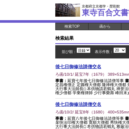
京都府立京都学・歴彩館
東寺百合文書
検索TOP
函から
検索結果
並び順：
表示件数：
後七日御修法請僧交名
ろ函/10/1/ 延宝7年
（
1679
） 389×513m
事書：
延寶七年後七日御修法請僧等事
書
定昌権僧正 定圓権大僧都 隆禅権大僧都 
大行事大法師長□ 本供物請若鶴丸 禅誉法
権少僧都 学乗権律師 少行事榮壽 峰田末
後七日御修法請僧交名
ろ函/10/2/ 延宝8年
（
1680
） 400×535m
事書：
延寶八年後七日御修法請僧等事
書
杲快法印権大僧都 寛順大僧都 秀快権大僧
大行事大法師長□ 本供物請若鶴丸 雅厳法