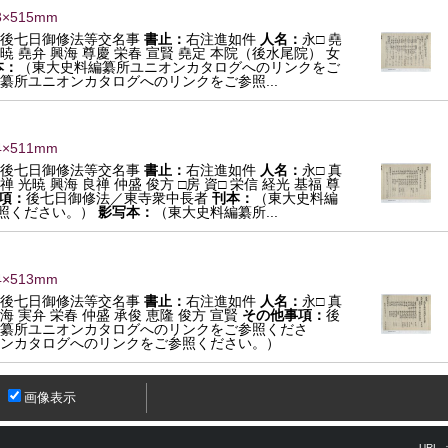
3×515mm
後七日御修法等交名事
書止：
右注進如件
人名：
永□ 堯
光暁 堯弁 興海 尊慶 栄春 宣賢 堯定 本院（後水尾院） 女
本：
（東大史料編纂所ユニオンカタログへのリンクをご
纂所ユニオンカタログへのリンクをご参照...
4×511mm
後七日御修法等交名事
書止：
右注進如件
人名：
永□ 真
禅 光暁 興海 良禅 仲盛 俊方 □房 資□ 栄信 経光 基福 尊
項：
後七日御修法／東寺衆中長者
刊本：
（東大史料編
照ください。）
影写本：
（東大史料編纂所...
4×513mm
後七日御修法等交名事
書止：
右注進如件
人名：
永□ 真
興海 実弁 栄春 仲盛 承俊 恵隆 俊方 宣賢
その他事項：
後
纂所ユニオンカタログへのリンクをご参照くださ
ンカタログへのリンクをご参照ください。）
画像表示
URL 