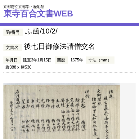
京都府立京都学・歴彩館
東寺百合文書WEB
ふ函/10/2/
函/番号
後七日御修法請僧交名
文書名
年月日
延宝3年1月15日
西暦
1675年
寸法（mm）
縦388 x 横536