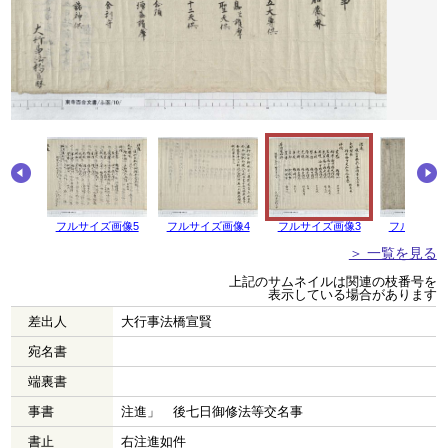
画像6
フルサイズ画像5
フルサイズ画像4
フルサイズ画像3
フルサイズ
＞ 一覧を見る
上記のサムネイルは関連の枝番号を
表示している場合があります
差出人
大行事法橋宣賢
宛名書
端裏書
事書
注進」 後七日御修法等交名事
書止
右注進如件