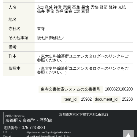
人名
永□ 堯盛 禅誉 宗儼 亮兼 杲快 秀快 賢清 隆禅 光暁
堯弁 尊俊 良禅 栄春 □定 宣賢
地名
寺社名
東寺
その他事項
後七日御修法／
備考
刊本
（東大史料編纂所ユニオンカタログへのリンクをご
参照ください。）
影写本
（東大史料編纂所ユニオンカタログへのリンクをご
参照ください。）
東寺文書検索システムの文書番号
1000820100200
item_id
15982
document_id
25238
京都市左京区下鴨半木町1番地29
お問い合わせ先
京都府立京都学・歴彩館
075-723-4831
電話番号：
URL ：
http://www.pref.kyoto.jp/rekisaikan/
E-mail：
rekisaikan-kikaku@pref.kyoto.lg.jp