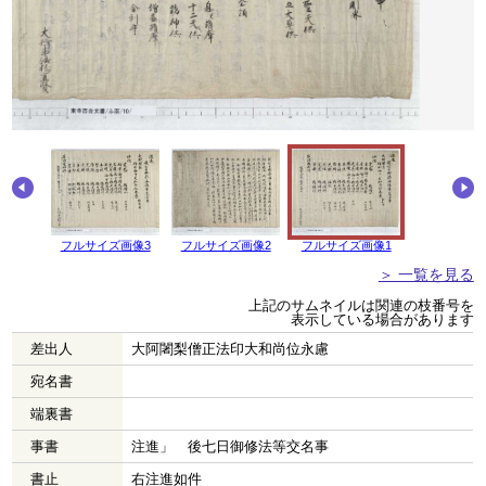
画像4
フルサイズ画像3
フルサイズ画像2
フルサイズ画像1
＞ 一覧を見る
上記のサムネイルは関連の枝番号を
表示している場合があります
差出人
大阿闍梨僧正法印大和尚位永慮
宛名書
端裏書
事書
注進」 後七日御修法等交名事
書止
右注進如件