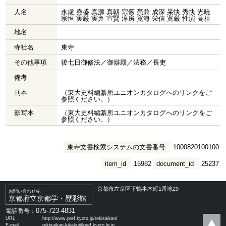
人名
永慮 堯盛 真源 真朝 宗儼 亮兼 成深 杲快 秀快 光暁
宗恒 実厳 実弁 宣賢 淳房 寛海 栄信 寛厳 性演 高祖
地名
寺社名
東寺
その他事項
後七日御修法／御僻殿／法務／長吏
備考
刊本
（東大史料編纂所ユニオンカタログへのリンクをご
参照ください。）
影写本
（東大史料編纂所ユニオンカタログへのリンクをご
参照ください。）
東寺文書検索システムの文書番号
1000820100100
item_id
15982
document_id
25237
京都市左京区下鴨半木町1番地29
お問い合わせ先
京都府立京都学・歴彩館
075-723-4831
電話番号：
URL ：
http://www.pref.kyoto.jp/rekisaikan/
E-mail：
rekisaikan-kikaku@pref.kyoto.lg.jp