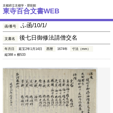
京都府立京都学・歴彩館
東寺百合文書WEB
ふ函/10/1/
函/番号
後七日御修法請僧交名
文書名
年月日
延宝2年1月14日
西暦
1674年
寸法（mm）
縦388 x 横533