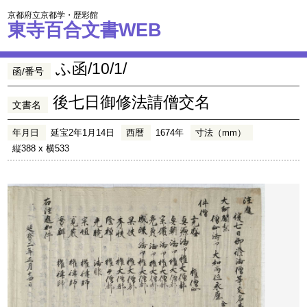
京都府立京都学・歴彩館
東寺百合文書WEB
ふ函/10/1/
函/番号
後七日御修法請僧交名
文書名
年月日
延宝2年1月14日
西暦
1674年
寸法（mm）
縦388 x 横533