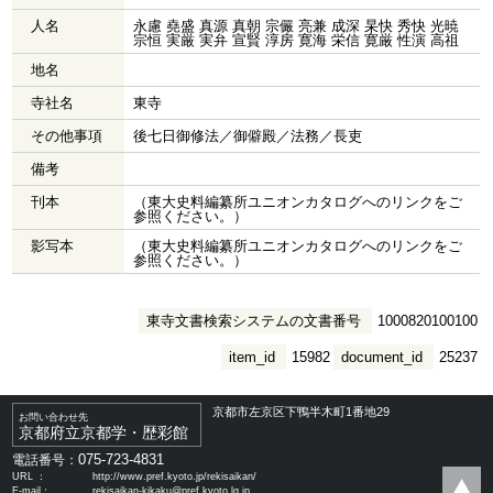
人名
永慮 堯盛 真源 真朝 宗儼 亮兼 成深 杲快 秀快 光暁
宗恒 実厳 実弁 宣賢 淳房 寛海 栄信 寛厳 性演 高祖
地名
寺社名
東寺
その他事項
後七日御修法／御僻殿／法務／長吏
備考
刊本
（東大史料編纂所ユニオンカタログへのリンクをご
参照ください。）
影写本
（東大史料編纂所ユニオンカタログへのリンクをご
参照ください。）
東寺文書検索システムの文書番号
1000820100100
item_id
15982
document_id
25237
京都市左京区下鴨半木町1番地29
お問い合わせ先
京都府立京都学・歴彩館
075-723-4831
電話番号：
URL ：
http://www.pref.kyoto.jp/rekisaikan/
E-mail：
rekisaikan-kikaku@pref.kyoto.lg.jp