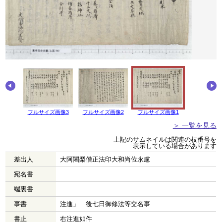
画像4
フルサイズ画像3
フルサイズ画像2
フルサイズ画像1
＞ 一覧を見る
上記のサムネイルは関連の枝番号を
表示している場合があります
差出人
大阿闍梨僧正法印大和尚位永慮
宛名書
端裏書
事書
注進」 後七日御修法等交名事
書止
右注進如件