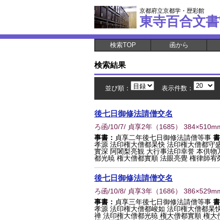
京都府立京都学・歴彩館
東寺百合文書
検索TOP
函から
検索結果
並び順：
表示件数：
後七日御修法請僧交名
ろ函/10/7/ 貞享2年
（
1685
） 384×510m
事書：
貞享二年後七日御修法請僧等事
書
孝源 法印権大僧都杲快 法印権大僧都守盛
實深 阿闍梨亮観 大行事法印幸誉 本供物
都光暁 権大僧都實順 法眼亮覺 権律師宥榮 
後七日御修法請僧交名
ろ函/10/8/ 貞享3年
（
1686
） 386×529m
事書：
貞享三年後七日御修法請僧等事
書
孝源 法印権大僧都峻如 法印権大僧都杲
禅 法印権大僧都光暁 権大僧都實順 権大