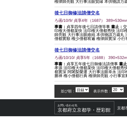
権律師亮観 大行事法眼賢縁 本供物請万歳丸 
後七日御修法請僧交名
ろ函/10/9/ 貞享4年
（
1687
） 389×530m
事書：
貞享四年後七日請僧等事
書止：
交
印権大僧都杲快 法印権大僧都秀快 法印権
師亮観 大行事法眼維純 本供物請万歳丸 
僧都實順 権少僧都宥遍 権律師實深 小行事専
後七日御修法請僧交名
ろ函/10/10/ 貞享5年
（
1688
） 390×532
事書：
貞享五年後七日御修法請僧事
書止
孝源 法印権大僧都杲快 法印権大僧都秀快
都實深 阿闍梨榮運 大行事法眼幸永 法印
勝禅 権小僧都行典 権律師亮観 小行事宣順 
並び順：
表示件数：
お問い合わせ先
京都
京都府立京都学・歴彩館