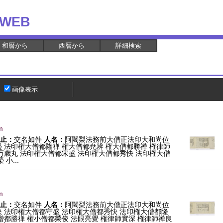
WEB
和暦から
西暦から
詳細検索
画像表示
m
止：
交名如件
人名：
阿闍梨法務前大僧正法印大和尚位
 法印権大僧都隆禅 権大僧都尭辨 権大僧都勝禅 権律師
万歳丸 法印権大僧都宋盛 法印権大僧都秀快 法印権大僧
小...
m
止：
交名如件
人名：
阿闍梨法務前大僧正法印大和尚位
快 法印権大僧都守盛 法印権大僧都秀快 法印権大僧都隆
僧都勝禅 権小僧都榮俊 法眼亮覺 権律師實深 権律師禅良