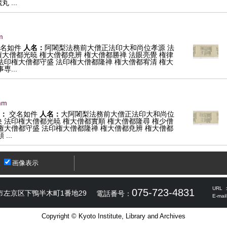
...
m
名如件
人名：
阿闍梨法務前大僧正法印大和尚位孝源 法
大僧都光暁 権大僧都尭辨 権大僧都勝禅 法眼亮覺 権律
法印権大僧都守盛 法印権大僧都隆禅 権大僧都宥清 権大
...
mm
：
交名如件
人名：
大阿闍梨法務前大僧正法印大和尚位
 法印権大僧都光暁 権大僧都實順 権大僧都隆尋 権少僧
権大僧都守盛 法印権大僧都隆禅 権大僧都尭辨 権大僧都
...
画像表示
URL 
075-723-4831
市左京区下鴨半木町1番地29
電話番号：
E-mai
Copyright © Kyoto Institute, Library and Archives