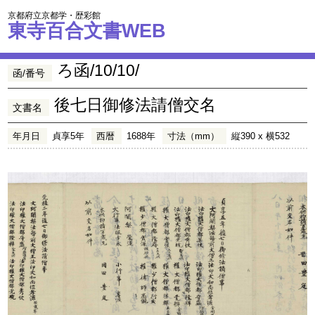
京都府立京都学・歴彩館
東寺百合文書WEB
ろ函/10/10/
函/番号
後七日御修法請僧交名
文書名
年月日
貞享5年
西暦
1688年
寸法（mm）
縦390 x 横532