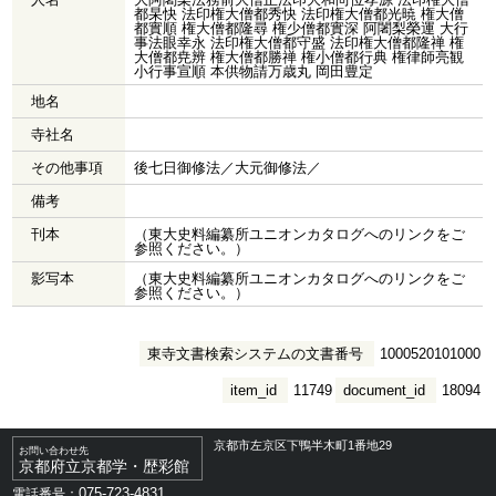
都杲快 法印権大僧都秀快 法印権大僧都光暁 権大僧
都實順 権大僧都隆尋 権少僧都實深 阿闍梨榮運 大行
事法眼幸永 法印権大僧都守盛 法印権大僧都隆禅 権
大僧都尭辨 権大僧都勝禅 権小僧都行典 権律師亮観
小行事宣順 本供物請万歳丸 岡田豊定
地名
寺社名
その他事項
後七日御修法／大元御修法／
備考
刊本
（東大史料編纂所ユニオンカタログへのリンクをご
参照ください。）
影写本
（東大史料編纂所ユニオンカタログへのリンクをご
参照ください。）
東寺文書検索システムの文書番号
1000520101000
item_id
11749
document_id
18094
京都市左京区下鴨半木町1番地29
お問い合わせ先
京都府立京都学・歴彩館
075-723-4831
電話番号：