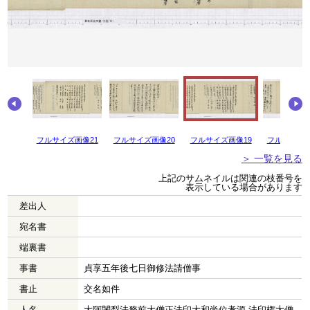
画像22
フルサイズ画像21
フルサイズ画像20
フルサイズ画像19
フルサイズ画
＞ 一覧を見る
上記のサムネイルは関連の枝番号を
表示している場合があります
差出人
宛名書
端裏書
事書
貞享五年後七日御修法請僧事
書止
交名如件
人名
大阿闍梨法務前大僧正法印大和尚位孝源 法印権大僧