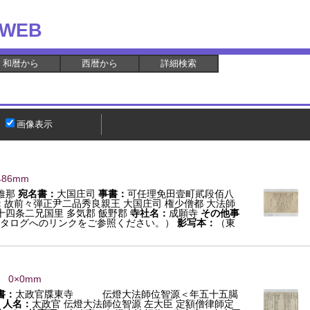
WEB
和暦から
西暦から
詳細検索
画像表示
486mm
維那
宛名書：
大国庄司
事書：
可任理免田壹町貮段佰八
：
故前々弾正尹二品秀良親王 大国庄司 権少僧都 大法師
十四条二兄国里 多気郡 飯野郡
寺社名：
成願寺
その他事
タログへのリンクをご参照ください。）
影写本：
（東
） 0×0mm
書：
太政官牒東寺 伝燈大法師位智源＜年五十五臈
人名：
太政官 伝燈大法師位智源 左大臣 定額僧律師定