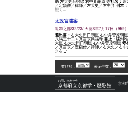
助 左大史石宿祢 右中弁藤原
寺社名：
東
／定額僧／律師／左大史／右中弁
刊本：
照く...
太政官牒案
追加之部/32/23/ 天徳3年7月17日
（
959
）
差出書：
右大史田口朝臣 右中弁菅原朝臣
八臈三十二＞真言宗興福寺
書止：
牒到唯
大臣 右大史田口朝臣 右中弁菅原朝臣
寺
／真言宗／定額僧／律師／右大史／右中
クをご...
並び順：
表示件数：
お問い合わせ先
京都
京都府立京都学・歴彩館