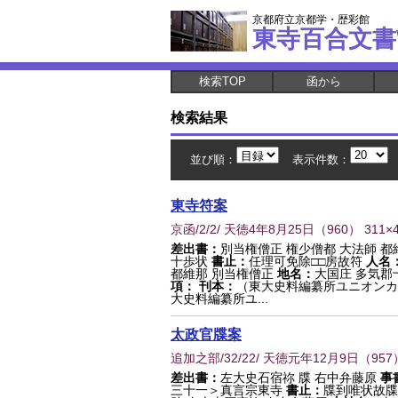
京都府立京都学・歴彩館
東寺百合文書
検索TOP
函から
検索結果
並び順：
表示件数：
東寺符案
京函/2/2/ 天徳4年8月25日
（
960
） 311×
差出書：
別当権僧正 権少僧都 大法師 都
十歩状
書止：
任理可免除□□房故符
人名
都維那 別当権僧正
地名：
大国庄 多気郡
項：
刊本：
（東大史料編纂所ユニオンカ
大史料編纂所ユ...
太政官牒案
追加之部/32/22/ 天徳元年12月9日
（
957
差出書：
左大史石宿祢 牒 右中弁藤原
事
三十一＞真言宗東寺
書止：
牒到唯状故牒