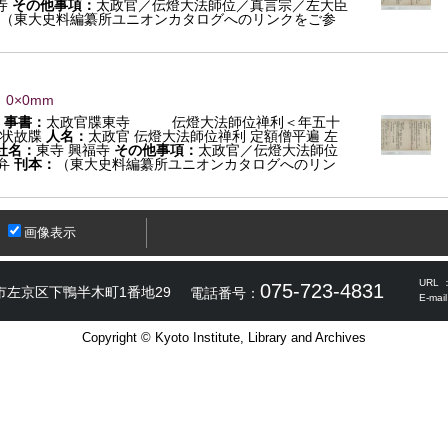
寺
その他事項：
太政官／伝燈大法師位／真言宗／左大臣
（東大史料編纂所ユニオンカタログへのリンクをご参
 0×0mm
事書：
太政官牒東寺 伝燈大法師位禅利＜年五十
状故牒
人名：
太政官 伝燈大法師位禅利 定額僧平遍 左
社名：
東寺 興福寺
その他事項：
太政官／伝燈大法師位
弁
刊本：
（東大史料編纂所ユニオンカタログへのリン
画像表示
URL 
075-723-4831
市左京区下鴨半木町1番地29
電話番号：
E-mai
Copyright © Kyoto Institute, Library and Archives