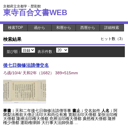
京都府立京都学・歴彩館
東寺百合文書WEB
検索TOP
函から
和暦から
西暦から
詳細検索
検索結果
ヒット数（3）
並び順：
表示件数：
後七日御修法請僧交名
ろ函/10/4/ 天和2年
（
1682
） 389×515mm
事書：
天和二年後七日御修法請僧等事
書止：
交名如件
人名：
阿
闍梨法務前大僧正法印大和尚位有雅 寛順法印大僧都 杲快法印権
大僧都 隆禅法印権大僧都 尭辨法印権大僧都 廣然権大僧都 隆辨
権少僧都 運助権律師 大行事大法師快基 ...