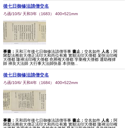
後七日御修法請僧交名
ろ函/10/5/ 天和3年
（
1683
） 400×521mm
事書：
天和三年後七日御修法請僧等事
書止：
交名如件
人名：
阿
闍梨法務前大僧正法印大和尚位有雅 實順法印大僧都 杲快法印権
大僧都 隆禅法印権大僧都 尭辨権大僧都 学乗権大僧都 運助権律
師 禅良大法師 大行事大法師快基 本供物...
後七日御修法請僧交名
ろ函/10/6/ 天和4年
（
1684
） 400×522mm
事書：
天和四年後七日御修法請僧等事
書止：
交名如件
人名：
阿
闍梨法務前大僧正法印大和尚位有雅 實順法印大僧都 隆禅法印権