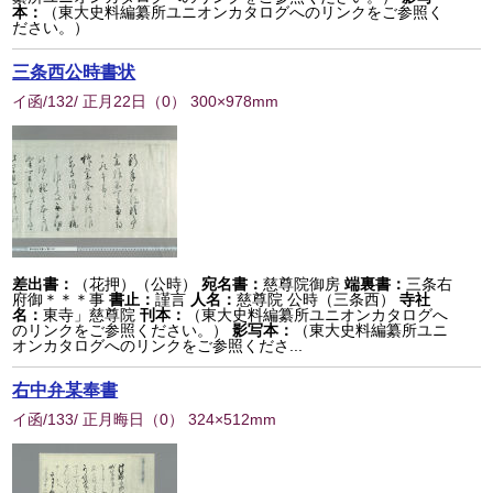
本：
（東大史料編纂所ユニオンカタログへのリンクをご参照く
ださい。）
三条西公時書状
イ函/132/ 正月22日
（
0
） 300×978mm
差出書：
（花押）（公時）
宛名書：
慈尊院御房
端裏書：
三条右
府御＊＊＊事
書止：
謹言
人名：
慈尊院 公時（三条西）
寺社
名：
東寺」慈尊院
刊本：
（東大史料編纂所ユニオンカタログへ
のリンクをご参照ください。）
影写本：
（東大史料編纂所ユニ
オンカタログへのリンクをご参照くださ...
右中弁某奉書
イ函/133/ 正月晦日
（
0
） 324×512mm