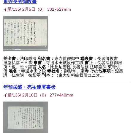
東寺長者御教書
イ函/135/ 2月5日
（
0
） 332×527mm
差出書：
法印厳深
宛名書：
東寺供僧御中
端裏書：
長者御教書
涅槃仏講＊＊事
事書：
寺辺水田貳段作主職
書止：
長者法務御房
所＊也、恐々謹言
人名：
比丘尼善性 長者法務 法印厳深 東寺供
僧
地名：
寺辺水田２段
寺社名：
御影堂」東寺
その他事項：
涅槃
講 仏生講 御影堂
刊本：
（東大史料編纂所ユニオ...
年預栄盛・亮祐連署書状
イ函/136/ 2月10日
（
0
） 277×440mm