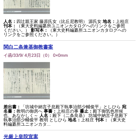
人名：
四辻親王家 藤原氏女（比丘尼教明） 源氏女
地名：
上桂庄
刊本：
（東大史料編纂所ユニオンカタログへのリンクをご参照
ください。）
影写本：
（東大史料編纂所ユニオンカタログへの
リンクをご参照ください。）
関白二条兼基御教書案
イ函/33/9/ 4月23日
（
0
） 0×0mm
差出書：
「坊城中納言子息殿下執事治部少輔俊平」としひら
宛
名書：
教明の御房へ
事書：
上桂庄の事
書止：
殿下御気色所候
也、あなかしく～
人名：
殿下（二条良基） 坊城中納言子息殿下
執事治部少輔俊平 教明 としひら
地名：
上桂庄
刊本：
（東大史
料編纂所ユニオンカタ...
光厳上皇院宣案