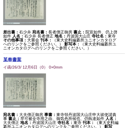
差出書：
右少弁
宛名書：
長者僧正御房
書止：
院宣如件、仍上啓
如件
人名：
右少弁 長者僧正
地名：
丹波国大山庄
寺社名：
東寺
その他事項：
大嘗会
刊本：
（東大史料編纂所ユニオンカタログ
へのリンクをご参照ください。）
影写本：
（東大史料編纂所ユ
ニオンカタログへのリンクをご参照ください。）
某奉書案
イ函/26/3/ 12月6日
（
0
） 0×0mm
宛名書：
大夫僧正御房
事書：
東寺領丹波国大山庄申大祓使譴責
事
書止：
早可被全寺用之由、御気色所候也、仍執達如件
人名：
大夫僧正
地名：
丹波国大山庄
寺社名：
東寺
刊本：
（東大史料編
纂所ユニオンカタログへのリンクをご参照ください。）
影写