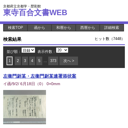
京都府立京都学・歴彩館
東寺百合文書WEB
検索TOP
函から
和暦から
西暦から
詳細検索
検索結果
ヒット数（7448）
並び順：
表示件数：
1
2
3
4
5
…
373
次へ >
左衞門尉某・左衞門尉某連署添状案
イ函/9/2/ 6月18日
（
0
） 0×0mm