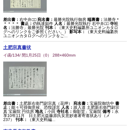
差出書：
右中弁□□
宛名書：
最勝光院執行御房
端裏書：
法勝寺＊
＊＊＊＊
書止：
仍執達如件
人名：
最勝光院執行 右中弁□□
寺社
名：
法勝寺」最勝光院
刊本：
（東大史料編纂所ユニオンカタロ
グへのリンクをご参照ください。）
影写本：
（東大史料編纂所
ユニオンカタログへのリンクをご...
土肥宗真書状
イ函/134/ 閏1月25日
（
0
） 288×460mm
差出書：
土肥新右衛門尉宗真（花押）
宛名書：
宝厳院御坊中
書
止：
能々可得御意候、恐惶謹言
人名：
故入道 土肥新右衛門尉宗
真 宝厳院 円信房
地名：
小田
寺社名：
御影堂」宝厳院
備考：
永
享10年11月 日土肥元益藤原氏女意妙連署寄進状あり（メ
237）
刊本：
（東大史料編...