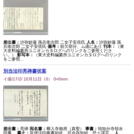
差出書：
沙弥妙蓮 孫兵衛次郎 二女子安倍氏
人名：
沙弥妙蓮 孫
兵衛次郎 二女子安倍氏
備考：
前欠部分、ム函にあり
刊本：
（東
大史料編纂所ユニオンカタログへのリンクをご参照くださ
い。）
影写本：
（東大史料編纂所ユニオンカタログへのリンク
をご参照...
別当法印亮禅書状案
イ函/17/2/ 10月11日
（
0
） 0×0mm
差出書：
亮禅
宛名書：
卿入寺御房（真聖）
事書：
領知分寺領水
田事、
書止：
良伊法印奉書如此、可令存知給、恐々謹言、
人