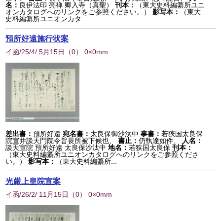
名：
良伊法印 亮禅 卿入寺（真聖）
刊本：
（東大史料編纂所ユニ
オンカタログへのリンクをご参照ください。）
影写本：
（東大
史料編纂所ユニオンカタ...
預所好遠施行状案
イ函/25/4/ 5月15日
（
0
） 0×0mm
差出書：
預所好遠
宛名書：
太良保御沙汰中
事書：
若狹国太良保
院宣并談天門院令旨畏所被下候也、
書止：
仍執達如件、
人名：
談天宣院 預所好遠 太良保沙汰中
地名：
若狭国太良保
刊本：
（東大史料編纂所ユニオンカタログへのリンクをご参照くださ
い。）
影写本：
（東大史料編纂所...
光厳上皇院宣案
イ函/26/2/ 11月15日
（
0
） 0×0mm