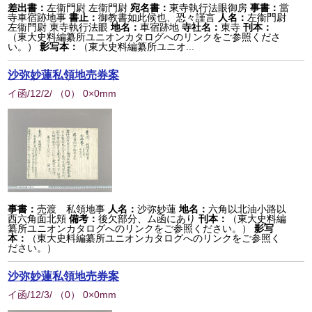
差出書：
左衞門尉 左衞門尉
宛名書：
東寺執行法眼御房
事書：
當
寺車宿跡地事
書止：
御教書如此候也、恐々謹言
人名：
左衞門尉
左衞門尉 東寺執行法眼
地名：
車宿跡地
寺社名：
東寺
刊本：
（東大史料編纂所ユニオンカタログへのリンクをご参照くださ
い。）
影写本：
（東大史料編纂所ユニオ...
沙弥妙蓮私領地売券案
イ函/12/2/
（
0
） 0×0mm
事書：
売渡 私領地事
人名：
沙弥妙蓮
地名：
六角以北油小路以
西六角面北頬
備考：
後欠部分、ム函にあり
刊本：
（東大史料編
纂所ユニオンカタログへのリンクをご参照ください。）
影写
本：
（東大史料編纂所ユニオンカタログへのリンクをご参照く
ださい。）
沙弥妙蓮私領地売券案
イ函/12/3/
（
0
） 0×0mm