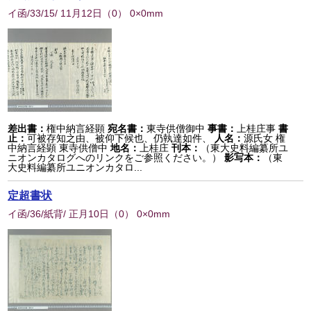
イ函/33/15/ 11月12日
（
0
） 0×0mm
差出書：
権中納言経顕
宛名書：
東寺供僧御中
事書：
上桂庄事
書
止：
可被存知之由、被仰下候也、仍執達如件、
人名：
源氏女 権
中納言経顕 東寺供僧中
地名：
上桂庄
刊本：
（東大史料編纂所ユ
ニオンカタログへのリンクをご参照ください。）
影写本：
（東
大史料編纂所ユニオンカタロ...
定超書状
イ函/36/紙背/ 正月10日
（
0
） 0×0mm