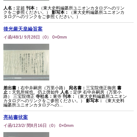
人名：
定超
刊本：
（東大史料編纂所ユニオンカタログへのリン
クをご参照ください。）
影写本：
（東大史料編纂所ユニオンカ
タログへのリンクをご参照ください。）
後光厳天皇綸旨案
イ函/48/1/ 9月28日
（
0
） 0×0mm
差出書：
右中弁嗣房（万里小路）
宛名書：
三宝院僧正御房
書
止：
天気所候也、仍上啓如件
人名：
定伊 右中弁嗣房（万里小
路） 三宝院僧正
寺社名：
東寺
刊本：
（東大史料編纂所ユニオン
カタログへのリンクをご参照ください。）
影写本：
（東大史料
編纂所ユニオンカタログへの...
亮祐書状案
イ函/123/2/ 閏8月16日
（
0
） 0×0mm