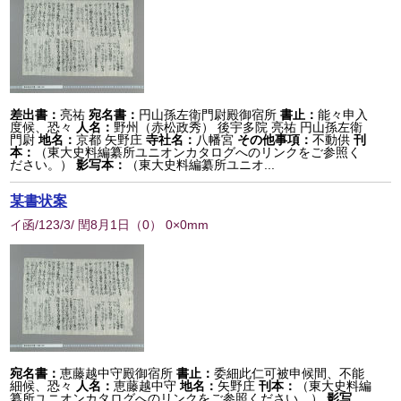
差出書：
亮祐
宛名書：
円山孫左衛門尉殿御宿所
書止：
能々申入
度候、恐々
人名：
野州（赤松政秀） 後宇多院 亮祐 円山孫左衛
門尉
地名：
京都 矢野庄
寺社名：
八幡宮
その他事項：
不動供
刊
本：
（東大史料編纂所ユニオンカタログへのリンクをご参照く
ださい。）
影写本：
（東大史料編纂所ユニオ...
某書状案
イ函/123/3/ 閏8月1日
（
0
） 0×0mm
宛名書：
恵藤越中守殿御宿所
書止：
委細此仁可被申候間、不能
細候、恐々
人名：
恵藤越中守
地名：
矢野庄
刊本：
（東大史料編
纂所ユニオンカタログへのリンクをご参照ください。）
影写