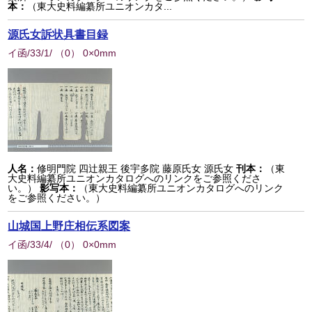
本：
（東大史料編纂所ユニオンカタ...
源氏女訴状具書目録
イ函/33/1/
（
0
） 0×0mm
人名：
修明門院 四辻親王 後宇多院 藤原氏女 源氏女
刊本：
（東
大史料編纂所ユニオンカタログへのリンクをご参照くださ
い。）
影写本：
（東大史料編纂所ユニオンカタログへのリンク
をご参照ください。）
山城国上野庄相伝系図案
イ函/33/4/
（
0
） 0×0mm