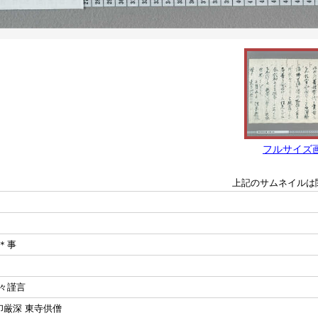
フルサイズ
上記のサムネイルは
＊事
々謹言
印厳深 東寺供僧