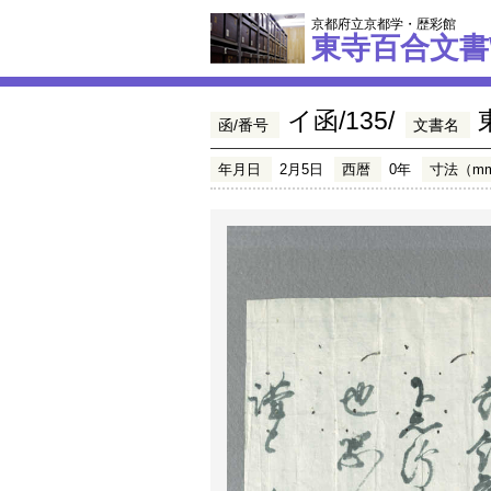
京都府立京都学・歴彩館
東寺百合文書
イ函/135/
函/番号
文書名
年月日
2月5日
西暦
0年
寸法（m