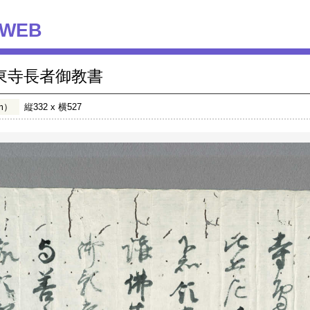
WEB
東寺長者御教書
m）
縦332 x 横527