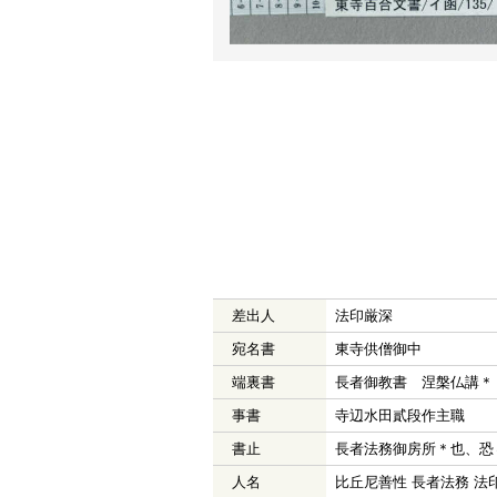
差出人
法印厳深
宛名書
東寺供僧御中
端裏書
長者御教書 涅槃仏講＊
事書
寺辺水田貳段作主職
書止
長者法務御房所＊也、恐
人名
比丘尼善性 長者法務 法