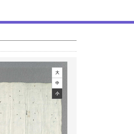
大
中
小