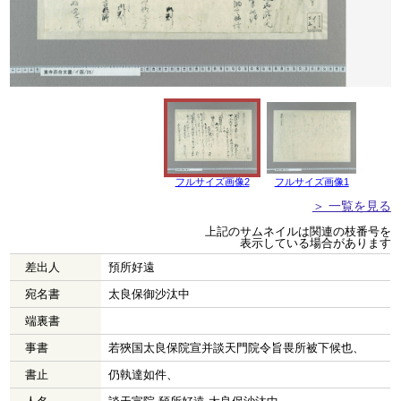
フルサイズ画像2
フルサイズ画像1
＞ 一覧を見る
上記のサムネイルは関連の枝番号を
表示している場合があります
差出人
預所好遠
宛名書
太良保御沙汰中
端裏書
事書
若狹国太良保院宣并談天門院令旨畏所被下候也、
書止
仍執達如件、