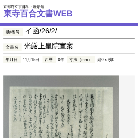
京都府立京都学・歴彩館
東寺百合文書WEB
イ函/26/2/
函/番号
光厳上皇院宣案
文書名
年月日
11月15日
西暦
0年
寸法（mm）
縦0 x 横0