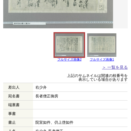
フルサイズ画像2
フルサイズ画像1
＞ 一覧を見る
上記のサムネイルは関連の枝番号を
表示している場合があります
差出人
右少弁
宛名書
長者僧正御房
端裏書
事書
書止
院宣如件、仍上啓如件