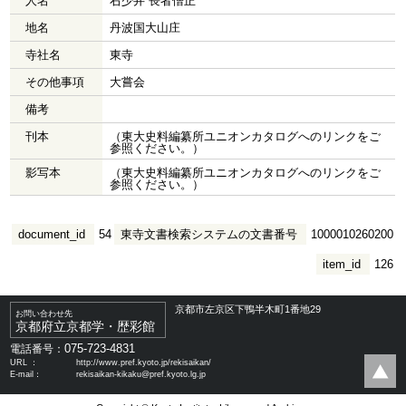
人名
右少弁 長者僧正
地名
丹波国大山庄
寺社名
東寺
その他事項
大嘗会
備考
刊本
（東大史料編纂所ユニオンカタログへのリンクをご
参照ください。）
影写本
（東大史料編纂所ユニオンカタログへのリンクをご
参照ください。）
document_id
54
東寺文書検索システムの文書番号
1000010260200
item_id
126
京都市左京区下鴨半木町1番地29
お問い合わせ先
京都府立京都学・歴彩館
075-723-4831
電話番号：
URL ：
http://www.pref.kyoto.jp/rekisaikan/
E-mail：
rekisaikan-kikaku@pref.kyoto.lg.jp