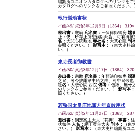
編纂所ユニオンカタログへのリンクをご
カタログへのリンクをご参照ください。
執行厳瑜書状
イ函/49/ 貞治3年12月9日
（
1364
） 319
差出書：
厳瑜
宛名書：
三位律師御房
端
止：
仍 所存止所望候以此旨、可有御披
名：
大悲心院敷地
寺社名：
大悲心院
刊
参照ください。）
影写本：
（東大史料編
い。）
東寺長者御教書
イ函/50/ 貞治3年12月17日
（
1364
） 32
差出書：
宗助
宛名書：
年預法印御房
端
之旨、可令披露衆中給之由、可申旨候也
社名：
大悲心院 西院
備考：
包紙、無号
のリンクをご参照ください。）
影写本：
照ください。）
若狭国太良庄地頭方年貢散用状
ハ函/62/ 貞治2年11月27日
（
1363
） 28
差出書：
綱定案主大夫（花押）
事書：
注
状如件
人名：
綱丁案主大夫
刊本：
（東
さい。）
影写本：
（東大史料編纂所ユニ