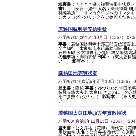
端裏書：
＊＊＊＊事＜禅舜法眼申状案＞
書止：
目安言上如件
人名：
法眼禅舜 細
料編纂所ユニオンカタログへのリンクを
ンカタログへのリンクをご参照ください
若狭国躰興寺安信申状
ハ函/67/1/ 貞治6年10月日
（
1367
） 0×0
事書：
若狭国躰興寺十郎三郎安信謹言上
全当知行、太良御庄本給新給間事
書止：
石居五郎 公文禅勝 祖父願□ 親父隆祐
地
の他事項：
御内御領
刊本：
（東大史料編
い。）
影写本：
...
隆祐田地等譲状案
ハ函/67/14/ 貞治5年正月18日
（
1366
） 
差出書：
隆祐
事書：
ゆつりわたす田地事
躰興寺惣大夫名 太良庄 さいのほうの永
をご参照ください。）
影写本：
（東大史
い。）
若狭国太良庄地頭方年貢散用状
ハ函/68/ 貞治6年12月13日
（
1367
） 28
差出書：
公文弁祐（花押） 御代官（花
用状如件
人名：
公文弁祐 御代官 右京助