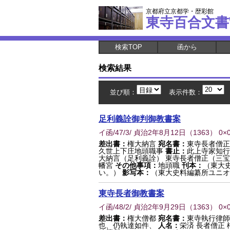
京都府立京都学・歴彩館
東寺百合文書
検索TOP
函から
検索結果
並び順：
表示件数：
足利義詮御判御教書案
イ函/47/3/ 貞治2年8月12日
（
1363
） 0×
差出書：
権大納言
宛名書：
東寺長者僧正
久世上下庄地頭職事
書止：
此上寺家知行
大納言（足利義詮） 東寺長者僧正（三
幡宮
その他事項：
地頭職
刊本：
（東大
い。）
影写本：
（東大史料編纂所ユニオ.
東寺長者御教書案
イ函/48/2/ 貞治2年9月29日
（
1363
） 0×
差出書：
権大僧都
宛名書：
東寺執行律師
也、仍執達如件、
人名：
栄済 長者僧正