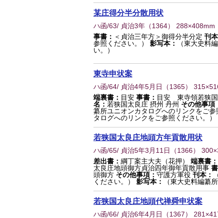
某庄得分半分散用状
ハ函/63/ 貞治3年
（
1364
） 288×408mm
事書：
＜貞治三年方＞御得分半分定
刊本
参照ください。）
影写本：
（東大史料編
い。）
東寺申状案
ハ函/64/ 貞治4年5月日
（
1365
） 315×5
端裏書：
目安
事書：
目安 東寺領若狭国
名：
若狭国太良庄 摂州 丹州
その他事項
纂所ユニオンカタログへのリンクをご参
タログへのリンクをご参照ください。）
若狭国太良庄地頭方年貢散用状
ハ函/65/ 貞治5年3月11日
（
1366
） 300
差出書：
綱丁案主大夫（花押）
端裏書：
太良庄地頭御方貞治四年御年貢散用事
書
頭御方
その他事項：
守護方軍役
刊本：
ください。）
影写本：
（東大史料編纂所
若狭国太良庄地頭代禅舜申状案
ハ函/66/ 貞治6年4月日
（
1367
） 281×4