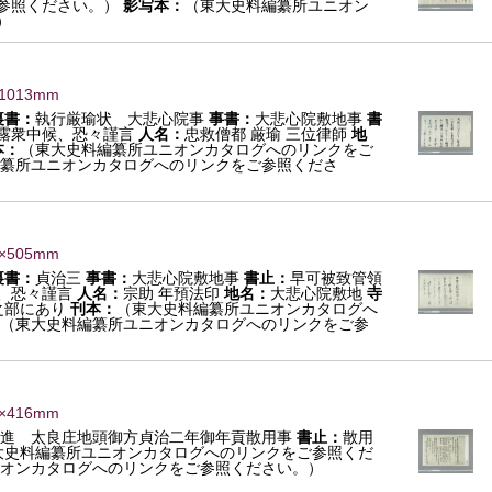
参照ください。）
影写本：
（東大史料編纂所ユニオン
）
×1013mm
裏書：
執行厳瑜状 大悲心院事
事書：
大悲心院敷地事
書
露衆中候、恐々謹言
人名：
忠救僧都 厳瑜 三位律師
地
本：
（東大史料編纂所ユニオンカタログへのリンクをご
纂所ユニオンカタログへのリンクをご参照くださ
0×505mm
裏書：
貞治三
事書：
大悲心院敷地事
書止：
早可被致管領
、恐々謹言
人名：
宗助 年預法印
地名：
大悲心院敷地
寺
之部にあり
刊本：
（東大史料編纂所ユニオンカタログへ
（東大史料編纂所ユニオンカタログへのリンクをご参
7×416mm
進 太良庄地頭御方貞治二年御年貢散用事
書止：
散用
大史料編纂所ユニオンカタログへのリンクをご参照くだ
オンカタログへのリンクをご参照ください。）