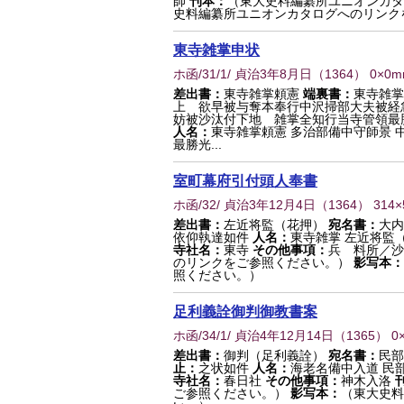
師
刊本：
（東大史料編纂所ユニオンカタ
史料編纂所ユニオンカタログへのリンク
東寺雑掌申状
ホ函/31/1/ 貞治3年8月日
（
1364
） 0×0
差出書：
東寺雑掌頼憲
端裏書：
東寺雑掌
上 欲早被与奪本奉行中沢掃部大夫被経
妨被沙汰付下地 雑掌全知行当寺管領最
人名：
東寺雑掌頼憲 多治部備中守師景 
最勝光...
室町幕府引付頭人奉書
ホ函/32/ 貞治3年12月4日
（
1364
） 314
差出書：
左近将監（花押）
宛名書：
大内
依仰執達如件
人名：
東寺雑掌 左近将監
寺社名：
東寺
その他事項：
兵 料所／
のリンクをご参照ください。）
影写本：
照ください。）
足利義詮御判御教書案
ホ函/34/1/ 貞治4年12月14日
（
1365
） 0
差出書：
御判（足利義詮）
宛名書：
民部
止：
之状如件
人名：
海老名備中入道 民
寺社名：
春日社
その他事項：
神木入洛
ご参照ください。）
影写本：
（東大史料