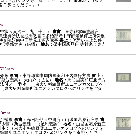
ログへのリンクをご参照ください。）
影写本：
（東大
をご参照ください。）
mm
申状＜貞治三 九 十四＞
事書：
東寺雑掌頼憲謹言
急速御沙汰被成御教書仰多治部備中守師景被停止所労濫
勝光院領備中国新見庄領家職事
書止：
仍恐い言上如件
中沢掃部大夫（信綱）
地名：
備中国親見庄
寺社名：
東寺
×505mm
介殿
事書：
東寺雑掌申周防国美和庄内兼行方事
書止：
（斯波義高） 大内介（弘世）
地名：
周防国美和庄兼行方
沙汰付／
刊本：
（東大史料編纂所ユニオンカタログへ
（東大史料編纂所ユニオンカタログへのリンクをご参
×0mm
少輔殿
事書：
春日社領＜中御所＞山城国葛原新庄事
書
部少輔（斯波義種） （足利義詮）
地名：
山城国葛原新庄
刊本：
（東大史料編纂所ユニオンカタログへのリンクを
編纂所ユニオンカタログへのリンクをご参照くださ