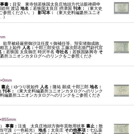
事書：
目安 東寺領若狭国太良庄地頭方代法眼禅舜申
川総州 渡辺
地名：
若狭国太良庄 摂津国
刊本：
（東大史
ご参照ください。）
影写本：
（東大史料編纂所ユニオ
。）
mm
、欲早被経厳密御沙汰任度々御補任等、預安堵御成敗、
粗言上如件
人名：
十郎三郎安信 工藤次郎右衛門尉代官
名：
若狭国 太良御庄 時沢半名
寺社名：
若狭国躰興寺
そ
纂所ユニオンカタログへのリンクをご参照くださ
0×0mm
書止：
ゆつり状如件
人名：
隆祐 願成 十郎三郎
地名：
地
刊本：
（東大史料編纂所ユニオンカタログへのリンク
料編纂所ユニオンカタログへのリンクをご参照くださ
4×855mm
押）
事書：
注進 太良庄地頭方御年貢散用状事
書止：
散
 当守護（一色範光）
地名：
太良庄
その他事項：
七仏薬