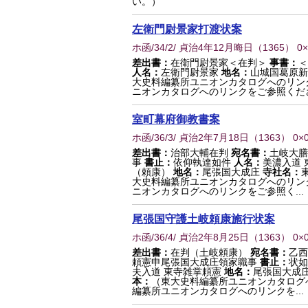
い。）
左衛門尉景家打渡状案
ホ函/34/2/ 貞治4年12月晦日
（
1365
） 0
差出書：
在衛門尉景家＜在判＞
事書：
＜
人名：
左衛門尉景家
地名：
山城国葛原新
大史料編纂所ユニオンカタログへのリン
ニオンカタログへのリンクをご参照くだ
室町幕府御教書案
ホ函/36/3/ 貞治2年7月18日
（
1363
） 0×
差出書：
治部大輔在判
宛名書：
土岐大膳
事
書止：
依仰執達如件
人名：
美濃入道 
（頼康）
地名：
尾張国大成庄
寺社名：
大史料編纂所ユニオンカタログへのリン
ニオンカタログへのリンクをご参照く...
尾張国守護土岐頼康施行状案
ホ函/36/4/ 貞治2年8月25日
（
1363
） 0×
差出書：
在判（土岐頼康）
宛名書：
乙西
頼憲申尾張国大成庄領家職事
書止：
状如
夫入道 東寺雑掌頼憲
地名：
尾張国大成
本：
（東大史料編纂所ユニオンカタログ
編纂所ユニオンカタログへのリンクを...