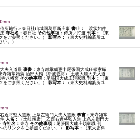
×0mm
侍所施行＞春日社山城国葛原新庄事
書止：
渡状如件
庄
寺社名：
春日社
その他事項：
侍所／打渡
刊本：
（東
クをご参照ください。）
影写本：
（東大史料編纂所ユ
さい。）
0mm
大夫入道殿
事書：
東寺雑掌頼憲申尾張国大成庄領家職
東寺雑掌頼憲 治部大輔（斯波義将） 土岐大膳大夫入道
東寺八幡宮
その他事項：
尾張国大成庄領家職
刊本：
（東
クをご参照ください。）
影写本：
（東大史料編纂所ユ
0mm
右近将監入道殿 上条左衛門大夫入道殿
事書：
東寺雑掌
件
人名：
（土岐頼康） 乙西右近将監入道 上条左衛門大
庄
寺社名：
東寺
その他事項：
尾張国大成庄領家職
刊
へのリンクをご参照ください。）
影写本：
（東大史料