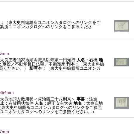
：
（東大史料編纂所ユニオンカタログへのリンクをご
纂所ユニオンカタログへのリンクをご参照くださ
16mm
太良庄者領家地頭両職共以寺家一円知行
人名：
石橋
地
：
軍役／不動堂長日仏聖／不動護摩
刊本：
（東大史料編
照ください。）
影写本：
（東大史料編纂所ユニオンカ
×354mm
太良地頭方散用状＜貞治四三十八到来＞
事書：
注進
止：
右散用状如件
人名：
綱丁安主大夫
地名：
太良庄地
（東大史料編纂所ユニオンカタログへのリンクをご参照
ユニオンカタログへのリンクをご参照ください。）
17mm