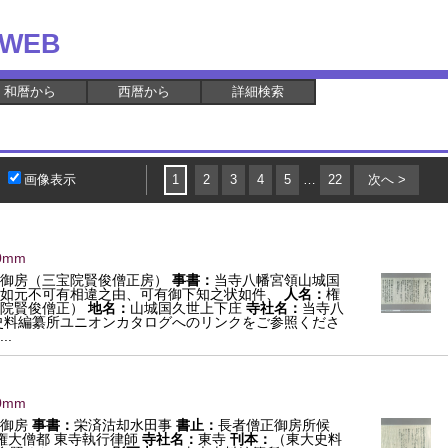
WEB
和暦から
西暦から
詳細検索
画像表示
1
2
3
4
5
…
22
次へ >
0mm
御房（三宝院賢俊僧正房）
事書：
当寺八幡宮領山城国
如元不可有相違之由、可有御下知之状如件、
人名：
権
宝院賢俊僧正）
地名：
山城国久世上下庄
寺社名：
当寺八
史料編纂所ユニオンカタログへのリンクをご参照くださ
..
0mm
御房
事書：
栄済沽却水田事
書止：
長者僧正御房所候
 権大僧都 東寺執行律師
寺社名：
東寺
刊本：
（東大史料