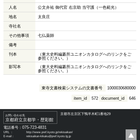
人名
公文弁祐 御代官 右京助 当守護（一色範光）
地名
太良庄
寺社名
その他事項
七仏薬師
備考
刊本
（東大史料編纂所ユニオンカタログへのリンクをご
参照ください。）
影写本
（東大史料編纂所ユニオンカタログへのリンクをご
参照ください。）
東寺文書検索システムの文書番号
1000030680000
item_id
572
document_id
646
京都市左京区下鴨半木町1番地29
お問い合わせ先
京都府立京都学・歴彩館
075-723-4831
電話番号：
URL ：
http://www.pref.kyoto.jp/rekisaikan/
E-mail：
rekisaikan-kikaku@pref.kyoto.lg.jp