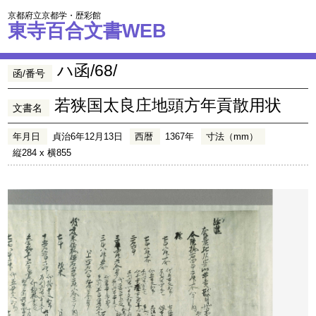
京都府立京都学・歴彩館
東寺百合文書WEB
ハ函/68/
函/番号
若狭国太良庄地頭方年貢散用状
文書名
年月日
貞治6年12月13日
西暦
1367年
寸法（mm）
縦284 x 横855