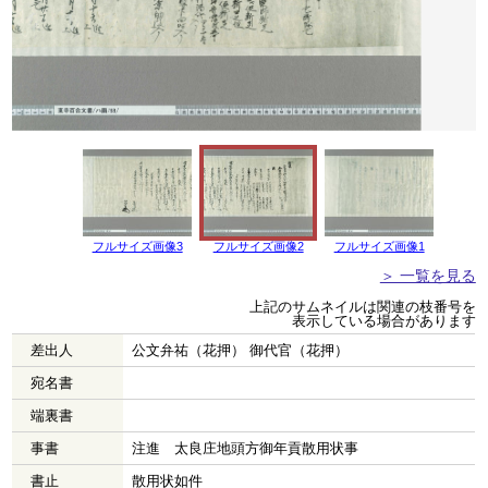
フルサイズ画像3
フルサイズ画像2
フルサイズ画像1
＞ 一覧を見る
上記のサムネイルは関連の枝番号を
表示している場合があります
差出人
公文弁祐（花押） 御代官（花押）
宛名書
端裏書
事書
注進 太良庄地頭方御年貢散用状事
書止
散用状如件