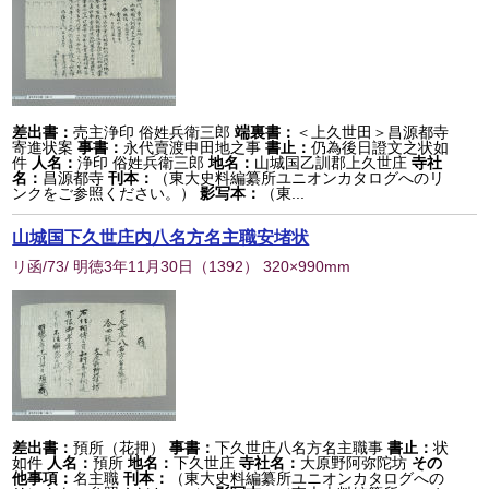
差出書：
売主浄印 俗姓兵衛三郎
端裏書：
＜上久世田＞昌源都寺
寄進状案
事書：
永代賣渡申田地之事
書止：
仍為後日證文之状如
件
人名：
浄印 俗姓兵衛三郎
地名：
山城国乙訓郡上久世庄
寺社
名：
昌源都寺
刊本：
（東大史料編纂所ユニオンカタログへのリ
ンクをご参照ください。）
影写本：
（東...
山城国下久世庄内八名方名主職安堵状
リ函/73/ 明徳3年11月30日
（
1392
） 320×990mm
差出書：
預所（花押）
事書：
下久世庄八名方名主職事
書止：
状
如件
人名：
預所
地名：
下久世庄
寺社名：
大原野阿弥陀坊
その
他事項：
名主職
刊本：
（東大史料編纂所ユニオンカタログへの