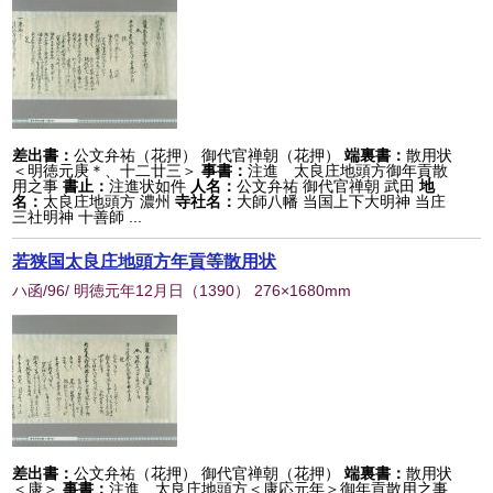
差出書：
公文弁祐（花押） 御代官禅朝（花押）
端裏書：
散用状
＜明徳元庚＊、十二廿三＞
事書：
注進 太良庄地頭方御年貢散
用之事
書止：
注進状如件
人名：
公文弁祐 御代官禅朝 武田
地
名：
太良庄地頭方 濃州
寺社名：
大師八幡 当国上下大明神 当庄
三社明神 十善師 ...
若狭国太良庄地頭方年貢等散用状
ハ函/96/ 明徳元年12月日
（
1390
） 276×1680mm
差出書：
公文弁祐（花押） 御代官禅朝（花押）
端裏書：
散用状
＜康＞
事書：
注進 太良庄地頭方＜康応元年＞御年貢散用之事