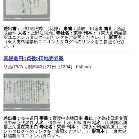
差出書：
上野法眼秀□（花押）
事書：
請取 用途事
書止：
所請
取如件
人名：
上野法眼秀□
寺社名：
東寺
刊本：
（東大史料編纂
所ユニオンカタログへのリンクをご参照ください。）
影写本：
（東大史料編纂所ユニオンカタログへのリンクをご参照くださ
い。）
真板道円<貞俊>田地売券案
リ函/79/2/ 明徳5年3月21日
（
1394
） 0×0mm
差出書：
売主道円
事書：
賣渡申永地田事
書止：
仍為後日證文賣
渡申奉之状如件
人名：
僧原玉 山吹 上郎 道円
地名：
山城国乙訓
郡上久世庄東出口
寺社名：
東寺
刊本：
（東大史料編纂所ユニオ
ンカタログへのリンクをご参照ください。）
影写本：
（東大史
料編纂所ユニオンカタログへ...