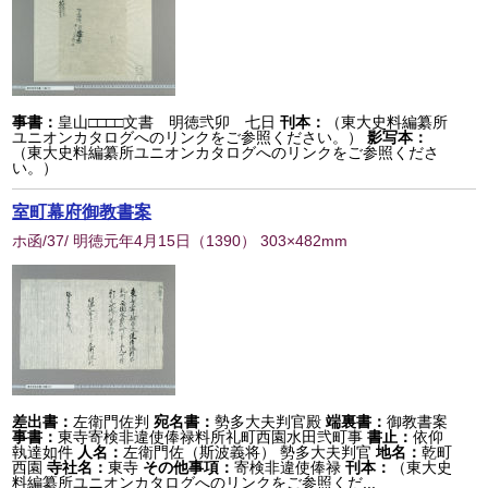
事書：
皇山□□□□文書 明徳弐卯 七日
刊本：
（東大史料編纂所
ユニオンカタログへのリンクをご参照ください。）
影写本：
（東大史料編纂所ユニオンカタログへのリンクをご参照くださ
い。）
室町幕府御教書案
ホ函/37/ 明徳元年4月15日
（
1390
） 303×482mm
差出書：
左衛門佐判
宛名書：
勢多大夫判官殿
端裏書：
御教書案
事書：
東寺寄検非違使俸禄料所礼町西園水田弐町事
書止：
依仰
執達如件
人名：
左衛門佐（斯波義将） 勢多大夫判官
地名：
乾町
西園
寺社名：
東寺
その他事項：
寄検非違使俸禄
刊本：
（東大史
料編纂所ユニオンカタログへのリンクをご参照くだ...