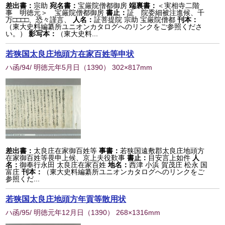
差出書：
宗助
宛名書：
宝厳院僧都御房
端裏書：
＜実相寺二階
事 明徳元＞ 宝厳院僧都御房
書止：
証 院委細被注進候、千
万□□□□、恐々謹言、
人名：
証菩提院 宗助 宝厳院僧都
刊本：
（東大史料編纂所ユニオンカタログへのリンクをご参照くださ
い。）
影写本：
（東大史料...
若狭国太良庄地頭方在家百姓等申状
ハ函/94/ 明徳元年5月日
（
1390
） 302×817mm
差出書：
太良庄在家御百姓等
事書：
若狭国遠敷郡太良庄地頭方
在家御百姓等畏申上候、京上夫役歎事
書止：
目安言上如件
人
名：
御奉行永田 太良庄在家百姓
地名：
西津 小浜 賀茂庄 松永 国
富庄
刊本：
（東大史料編纂所ユニオンカタログへのリンクをご
参照くだ...
若狭国太良庄地頭方年貢等散用状
ハ函/95/ 明徳元年12月日
（
1390
） 268×1316mm