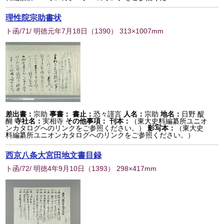
理性院宗助書状
ト函/71/ 明徳元年7月18日
（
1390
） 313×1007mm
差出書：
宗助
事書：
書止：
恐々謹言
人名：
宗助
地名：
日野 醍
醐
寺社名：
実相寺
その他事項：
刊本：
（東大史料編纂所ユニオ
ンカタログへのリンクをご参照ください。）
影写本：
（東大史
料編纂所ユニオンカタログへのリンクをご参照ください。）
西京八条大宮田地文書目録
ト函/72/ 明徳4年9月10日
（
1393
） 298×417mm