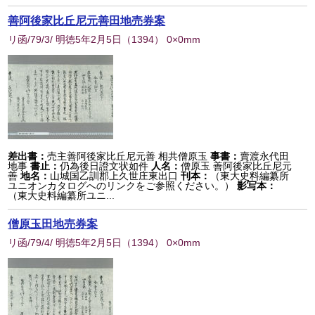
善阿後家比丘尼元善田地売券案
リ函/79/3/ 明徳5年2月5日
（
1394
） 0×0mm
差出書：
売主善阿後家比丘尼元善 相共僧原玉
事書：
賣渡永代田
地事
書止：
仍為後日證文状如件
人名：
僧原玉 善阿後家比丘尼元
善
地名：
山城国乙訓郡上久世庄東出口
刊本：
（東大史料編纂所
ユニオンカタログへのリンクをご参照ください。）
影写本：
（東大史料編纂所ユニ...
僧原玉田地売券案
リ函/79/4/ 明徳5年2月5日
（
1394
） 0×0mm