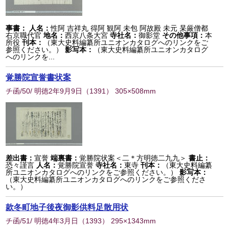
事書：
人名：
性阿 吉祥丸 得阿 観阿 未包 阿故殿 未元 杲厳僧都
右京職代官
地名：
西京八条大宮
寺社名：
御影堂
その他事項：
本
所役
刊本：
（東大史料編纂所ユニオンカタログへのリンクをご
参照ください。）
影写本：
（東大史料編纂所ユニオンカタログ
へのリンクを...
覚勝院宣誉書状案
チ函/50/ 明徳2年9月9日
（
1391
） 305×508mm
差出書：
宣誉
端裏書：
覚勝院状案＜二＊方明徳二九九＞
書止：
恐々謹言
人名：
覚勝院宣誉
寺社名：
東寺
刊本：
（東大史料編纂
所ユニオンカタログへのリンクをご参照ください。）
影写本：
（東大史料編纂所ユニオンカタログへのリンクをご参照くださ
い。）
款冬町地子後夜御影供料足散用状
チ函/51/ 明徳4年3月日
（
1393
） 295×1343mm