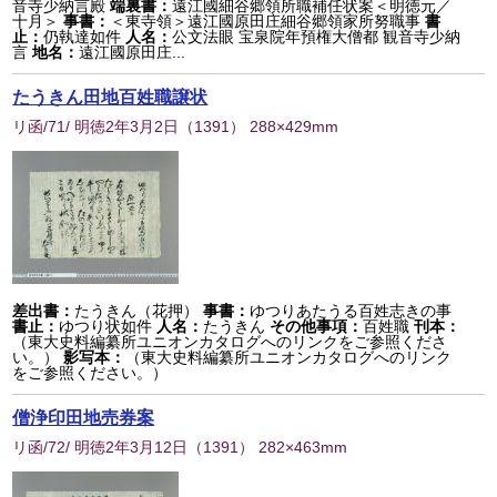
音寺少納言殿
端裏書：
遠江國細谷郷領所職補任状案＜明徳元／
十月＞
事書：
＜東寺領＞遠江國原田庄細谷郷領家所努職事
書
止：
仍執達如件
人名：
公文法眼 宝泉院年預権大僧都 観音寺少納
言
地名：
遠江國原田庄...
たうきん田地百姓職譲状
リ函/71/ 明徳2年3月2日
（
1391
） 288×429mm
差出書：
たうきん（花押）
事書：
ゆつりあたうる百姓志きの事
書止：
ゆつり状如件
人名：
たうきん
その他事項：
百姓職
刊本：
（東大史料編纂所ユニオンカタログへのリンクをご参照くださ
い。）
影写本：
（東大史料編纂所ユニオンカタログへのリンク
をご参照ください。）
僧浄印田地売券案
リ函/72/ 明徳2年3月12日
（
1391
） 282×463mm