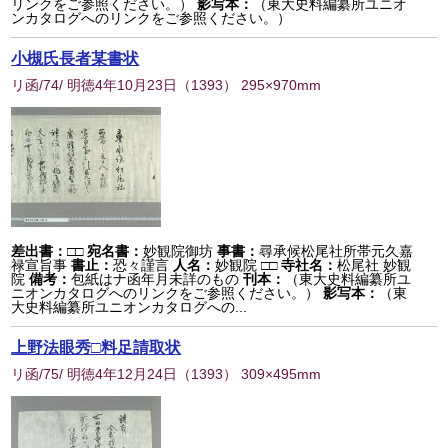
リンクをご参照ください。）
影写本：
（東大史料編纂所ユニオ
ンカタログへのリンクをご参照ください。）
小槻氏長者某書状
リ函/74/ 明徳4年10月23日
（
1393
） 295×970mm
差出書：
□□
宛名書：
妙観院御坊
事書：
尋承候松尾社所帯元久嘉
禄宣旨事
書止：
恐々謹言
人名：
妙観院 □□
寺社名：
松尾社 妙観
院
備考：
包紙はナ函年月未詳のもの
刊本：
（東大史料編纂所ユ
ニオンカタログへのリンクをご参照ください。）
影写本：
（東
大史料編纂所ユニオンカタログへの...
上野法眼秀□料足請取状
リ函/75/ 明徳4年12月24日
（
1393
） 309×495mm