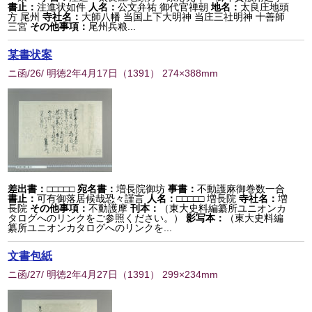
書止：
注進状如件
人名：
公文弁祐 御代官禅朝
地名：
太良庄地頭
方 尾州
寺社名：
大師八幡 当国上下大明神 当庄三社明神 十善師
三宮
その他事項：
尾州兵粮...
某書状案
ニ函/26/ 明徳2年4月17日
（
1391
） 274×388mm
差出書：
□□□□□
宛名書：
増長院御坊
事書：
不動護麻御巻数一合
書止：
可有御落居候哉恐々謹言
人名：
□□□□□ 増長院
寺社名：
増
長院
その他事項：
不動護摩
刊本：
（東大史料編纂所ユニオンカ
タログへのリンクをご参照ください。）
影写本：
（東大史料編
纂所ユニオンカタログへのリンクを...
文書包紙
ニ函/27/ 明徳2年4月27日
（
1391
） 299×234mm