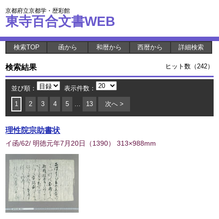
京都府立京都学・歴彩館
東寺百合文書WEB
検索TOP
函から
和暦から
西暦から
詳細検索
検索結果
ヒット数（242）
並び順：
表示件数：
1
2
3
4
5
…
13
次へ >
理性院宗助書状
イ函/62/ 明徳元年7月20日
（
1390
） 313×988mm