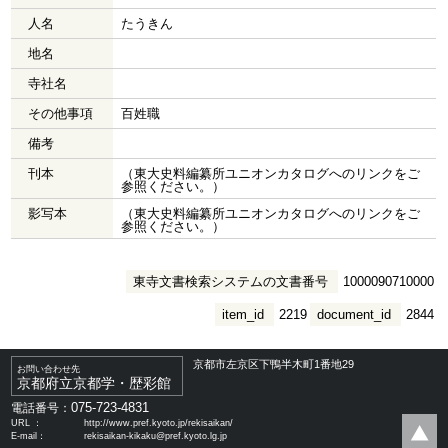
人名
たうきん
地名
寺社名
その他事項
百姓職
備考
刊本
（東大史料編纂所ユニオンカタログへのリンクをご
参照ください。）
影写本
（東大史料編纂所ユニオンカタログへのリンクをご
参照ください。）
東寺文書検索システムの文書番号
1000090710000
item_id
2219
document_id
2844
京都市左京区下鴨半木町1番地29
お問い合わせ先
京都府立京都学・歴彩館
075-723-4831
電話番号：
URL ：
http://www.pref.kyoto.jp/rekisaikan/
E-mail：
rekisaikan-kikaku@pref.kyoto.lg.jp