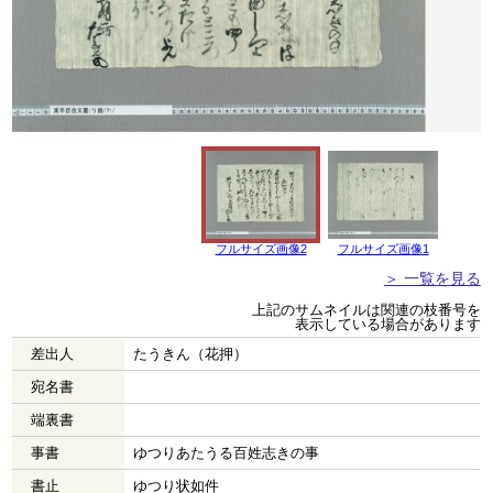
フルサイズ画像2
フルサイズ画像1
＞ 一覧を見る
上記のサムネイルは関連の枝番号を
表示している場合があります
差出人
たうきん（花押）
宛名書
端裏書
事書
ゆつりあたうる百姓志きの事
書止
ゆつり状如件