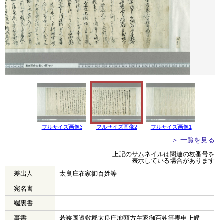
フルサイズ画像3
フルサイズ画像2
フルサイズ画像1
＞ 一覧を見る
上記のサムネイルは関連の枝番号を
表示している場合があります
差出人
太良庄在家御百姓等
宛名書
端裏書
事書
若狭国遠敷郡太良庄地頭方在家御百姓等畏申上候、