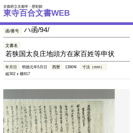
京都府立京都学・歴彩館
東寺百合文書WEB
ハ函/94/
函/番号
文書名
若狭国太良庄地頭方在家百姓等申状
年月日
明徳元年5月日
西暦
1390年
寸法（mm）
縦302 x 横817