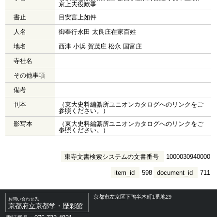
京上夫役歎事
書止
目安言上如件
人名
御奉行永田 太良庄在家百姓
地名
西津 小浜 賀茂庄 松永 国富庄
寺社名
その他事項
備考
刊本
（東大史料編纂所ユニオンカタログへのリンクをご
参照ください。）
影写本
（東大史料編纂所ユニオンカタログへのリンクをご
参照ください。）
東寺文書検索システムの文書番号
1000030940000
item_id
598
document_id
711
京都市左京区下鴨半木町1番地29
お問い合わせ先
京都府立京都学・歴彩館