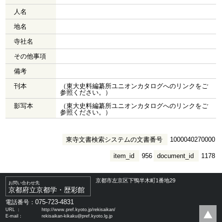
人名
地名
寺社名
その他事項
備考
刊本
（東大史料編纂所ユニオンカタログへのリンクをご
参照ください。）
影写本
（東大史料編纂所ユニオンカタログへのリンクをご
参照ください。）
東寺文書検索システムの文書番号
1000040270000
item_id
956
document_id
1178
京都市左京区下鴨半木町1番地29
お問い合わせ先
京都府立京都学・歴彩館
075-723-4831
電話番号：
URL ：
http://www.pref.kyoto.jp/rekisaikan/
E-mail：
rekisaikan-kikaku@pref.kyoto.lg.jp