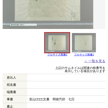
フルサイズ画像2
フルサイズ画像1
＞ 一覧を見る
上記のサムネイルは関連の枝番号を
表示している場合があります
差出人
宛名書
端裏書
事書
皇山□□□□文書 明徳弐卯 七日
書止