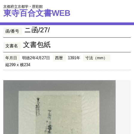
京都府立京都学・歴彩館
東寺百合文書WEB
ニ函/27/
函/番号
文書包紙
文書名
年月日
明徳2年4月27日
西暦
1391年
寸法（mm）
縦299 x 横234