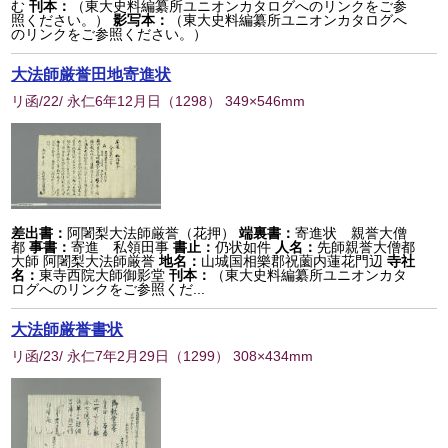
む
刊本：
（東大史料編纂所ユニオンカタログへのリンクをご参
照ください。）
影写本：
（東大史料編纂所ユニオンカタログへ
のリンクをご参照ください。）
大法師厳誉田地寄進状
リ函/22/ 永仁6年12月日
（
1298
） 349×546mm
差出書：
阿闍梨大法師厳誉（花押）
端裏書：
寄進状 親誉大僧
都
事書：
寄進 私領田事
書止：
仍状如件
人名：
先師親誉大僧都
大師 阿闍梨大法師厳誉
地名：
山城国相樂郡祝薗内蓮花門辺
寺社
名：
東寺西院大師御影堂
刊本：
（東大史料編纂所ユニオンカタ
ログへのリンクをご参照くだ...
大法師厳誉書状
リ函/23/ 永仁7年2月29日
（
1299
） 308×434mm