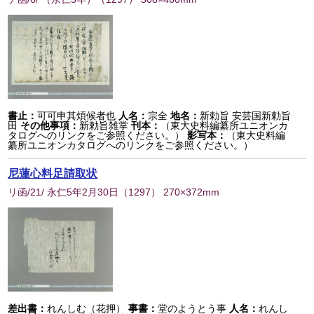
書止：
可可申其煩候者也
人名：
宗全
地名：
新勅旨 安芸国新勅旨
田
その他事項：
新勅旨雑掌
刊本：
（東大史料編纂所ユニオンカ
タログへのリンクをご参照ください。）
影写本：
（東大史料編
纂所ユニオンカタログへのリンクをご参照ください。）
尼蓮心料足請取状
リ函/21/ 永仁5年2月30日
（
1297
） 270×372mm
差出書：
れんしむ（花押）
事書：
堂のようとう事
人名：
れんし