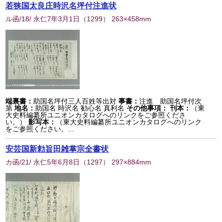
若狭国太良庄時沢名坪付注進状
ル函/18/ 永仁7年3月1日
（
1299
） 263×458mm
端裏書：
助国名坪付三人百姓等出対
事書：
注進 助国名坪付次
第
地名：
助国名 時沢名 勧心名 真利名
その他事項：
刊本：
（東
大史料編纂所ユニオンカタログへのリンクをご参照くださ
い。）
影写本：
（東大史料編纂所ユニオンカタログへのリンク
をご参照ください。...
安芸国新勅旨田雑掌宗全書状
カ函/21/ 永仁5年6月8日
（
1297
） 297×884mm