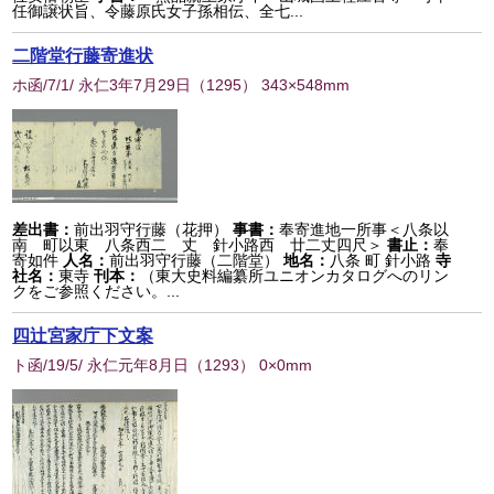
任御譲状旨、令藤原氏女子孫相伝、全七...
二階堂行藤寄進状
ホ函/7/1/ 永仁3年7月29日
（
1295
） 343×548mm
差出書：
前出羽守行藤（花押）
事書：
奉寄進地一所事＜八条以
南 町以東 八条西二 丈 針小路西 廿二丈四尺＞
書止：
奉
寄如件
人名：
前出羽守行藤（二階堂）
地名：
八条 町 針小路
寺
社名：
東寺
刊本：
（東大史料編纂所ユニオンカタログへのリン
クをご参照ください。...
四辻宮家庁下文案
ト函/19/5/ 永仁元年8月日
（
1293
） 0×0mm