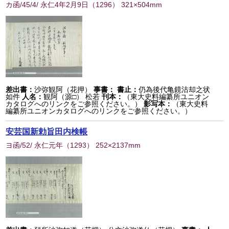
カ函/45/4/ 永仁4年2月9日
（
1296
） 321×504mm
差出書：
沙弥観阿（花押）
事書：
書止：
仍為後代亀鏡沽却之状
如件
人名：
観阿（源□） 松若
刊本：
（東大史料編纂所ユニオン
カタログへのリンクをご参照ください。）
影写本：
（東大史料
編纂所ユニオンカタログへのリンクをご参照ください。）
安芸国新勅旨田内検帳
ヨ函/52/ 永仁元年
（
1293
） 252×2137mm