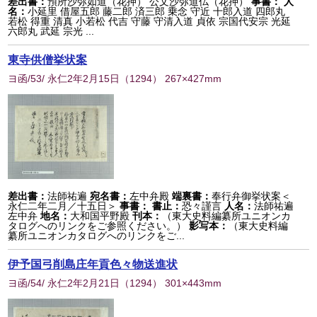
差出書：
預所沙弥如道（花押） 公文沙弥道仏（花押）
事書：
人
名：
小延里 借屋五郎 藤二郎 済三郎 乗念 守近 十郎入道 四郎丸
若松 得重 清真 小若松 代吉 守藤 守清入道 貞依 宗国代安宗 光延
六郎丸 武延 宗光 ...
東寺供僧挙状案
ヨ函/53/ 永仁2年2月15日
（
1294
） 267×427mm
差出書：
法師祐遍
宛名書：
左中弁殿
端裏書：
奉行弁御挙状案＜
永仁二年二月／十五日＞
事書：
書止：
恐々謹言
人名：
法師祐遍
左中弁
地名：
大和国平野殿
刊本：
（東大史料編纂所ユニオンカ
タログへのリンクをご参照ください。）
影写本：
（東大史料編
纂所ユニオンカタログへのリンクをご...
伊予国弓削島庄年貢色々物送進状
ヨ函/54/ 永仁2年2月21日
（
1294
） 301×443mm