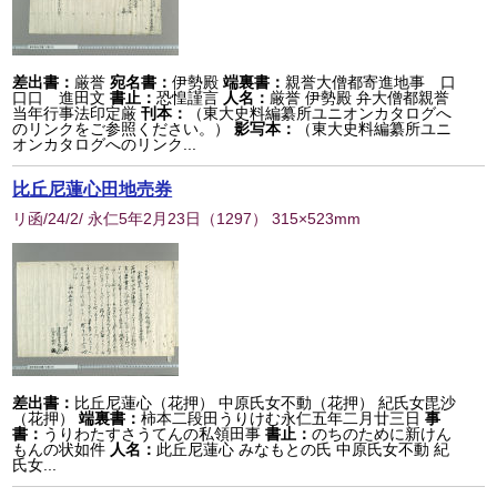
差出書：
厳誉
宛名書：
伊勢殿
端裏書：
親誉大僧都寄進地事 口
口口 進田文
書止：
恐惶謹言
人名：
厳誉 伊勢殿 弁大僧都親誉
当年行事法印定厳
刊本：
（東大史料編纂所ユニオンカタログへ
のリンクをご参照ください。）
影写本：
（東大史料編纂所ユニ
オンカタログへのリンク...
比丘尼蓮心田地売券
リ函/24/2/ 永仁5年2月23日
（
1297
） 315×523mm
差出書：
比丘尼蓮心（花押） 中原氏女不動（花押） 紀氏女毘沙
（花押）
端裏書：
柿本二段田うりけむ永仁五年二月廿三日
事
書：
うりわたすさうてんの私領田事
書止：
のちのために新けん
もんの状如件
人名：
此丘尼蓮心 みなもとの氏 中原氏女不動 紀
氏女...