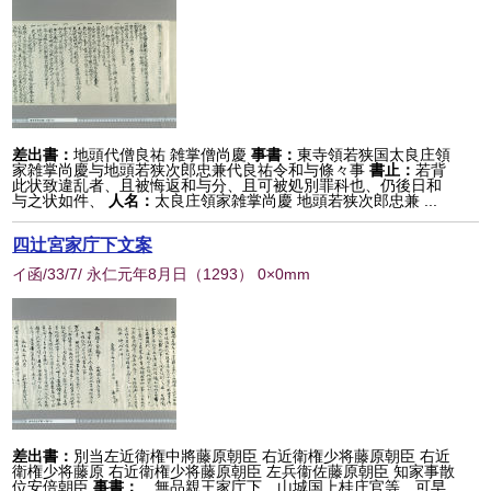
差出書：
地頭代僧良祐 雑掌僧尚慶
事書：
東寺領若狭国太良庄領
家雑掌尚慶与地頭若狭次郎忠兼代良祐令和与條々事
書止：
若背
此状致違乱者、且被悔返和与分、且可被処別罪科也、仍後日和
与之状如件、
人名：
太良庄領家雑掌尚慶 地頭若狭次郎忠兼 ...
四辻宮家庁下文案
イ函/33/7/ 永仁元年8月日
（
1293
） 0×0mm
差出書：
別当左近衛権中將藤原朝臣 右近衛権少将藤原朝臣 右近
衛権少将藤原 右近衛権少将藤原朝臣 左兵衞佐藤原朝臣 知家事散
位安倍朝臣
事書：
無品親王家庁下 山城国上桂庄官等 可早