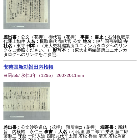
差出書：
公文（花押） 御代官（花押）
事書：
書止：
右付梶取宗
代運上如件
人名：
梶取宗代 御代官 公文
地名：
伊与国弓削嶋
寺
社名：
東寺
刊本：
（東大史料編纂所ユニオンカタログへのリン
クをご参照ください。）
影写本：
（東大史料編纂所ユニオンカ
タログへのリンクをご参照...
安芸国新勅旨田内検帳
ヨ函/55/ 永仁3年
（
1295
） 260×2011mm
差出書：
公文沙弥道仏（花押） 預所幸□（花押）
端裏書：
新勅
旨 内検帳 永仁三
事書：
人名：
小延里 源二郎□□ 乗念 藤二郎
藤源二 守延 十郎入道 四郎丸代平太郎 若松 得重 清真 若松為富