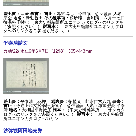
差出書：
宗全
事書：
書止：
為御得心、令申候、恐々謹言
人名：
宗全
地名：
新勅旨田
その他事項：
預所職、舎利講、六月十七日
御湯料
刊本：
（東大史料編纂所ユニオンカタログへのリンクを
ご参照ください。）
影写本：
（東大史料編纂所ユニオンカタロ
グへのリンクをご参照ください。）
平泰清請文
カ函/22/ 永仁6年6月7日
（
1298
） 305×443mm
差出書：
平泰清（花押）
端裏書：
拓植又二郎永仁六八九
事書：
書止：
令進上請文於奉行所候了、恐惶謹言
人名：
雑掌聖賢 平泰
清
地名：
大和国平野殿庄
刊本：
（東大史料編纂所ユニオンカタ
ログへのリンクをご参照ください。）
影写本：
（東大史料編纂
所ユニオンカタログへのリン...
沙弥観阿田地売券