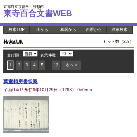
京都府立京都学・歴彩館
東寺百合文書WEB
検索TOP
函から
和暦から
西暦から
詳細検索
検索結果
ヒット数（237）
並び順：
表示件数：
1
2
3
4
5
…
12
次へ >
葉室頼房書状案
イ函/14/1/ 永仁6年10月29日
（
1298
） 0×0mm