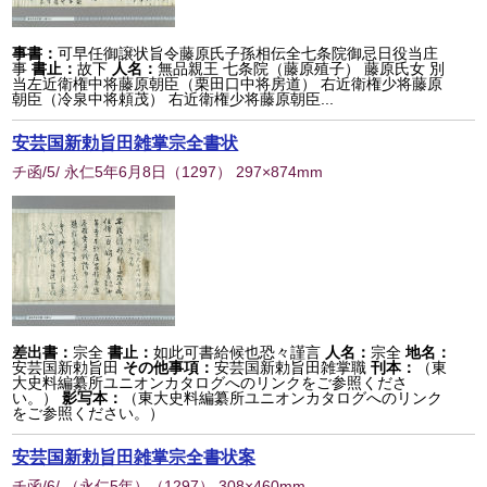
事書：
可早任御譲状旨令藤原氏子孫相伝全七条院御忌日役当庄
事
書止：
故下
人名：
無品親王 七条院（藤原殖子） 藤原氏女 別
当左近衛権中将藤原朝臣（栗田口中将房道） 右近衛権少将藤原
朝臣（冷泉中将頼茂） 右近衛権少将藤原朝臣...
安芸国新勅旨田雑掌宗全書状
チ函/5/ 永仁5年6月8日
（
1297
） 297×874mm
差出書：
宗全
書止：
如此可書給候也恐々謹言
人名：
宗全
地名：
安芸国新勅旨田
その他事項：
安芸国新勅旨田雑掌職
刊本：
（東
大史料編纂所ユニオンカタログへのリンクをご参照くださ
い。）
影写本：
（東大史料編纂所ユニオンカタログへのリンク
をご参照ください。）
安芸国新勅旨田雑掌宗全書状案
チ函/6/ （永仁5年）
（
1297
） 308×460mm