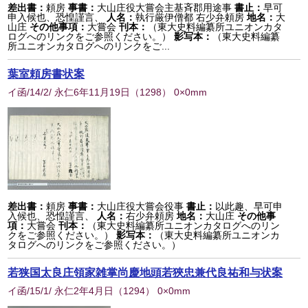
差出書：
頼房
事書：
大山庄役大嘗会主基斉郡用途事
書止：
早可
申入候也、恐惶謹言、
人名：
執行厳伊僧都 右少弁頼房
地名：
大
山庄
その他事項：
大嘗会
刊本：
（東大史料編纂所ユニオンカタ
ログへのリンクをご参照ください。）
影写本：
（東大史料編纂
所ユニオンカタログへのリンクをご...
葉室頼房書状案
イ函/14/2/ 永仁6年11月19日
（
1298
） 0×0mm
差出書：
頼房
事書：
大山庄役大嘗会役事
書止：
以此趣、早可申
入候也、恐惶謹言、
人名：
右少弁頼房
地名：
大山庄
その他事
項：
大嘗会
刊本：
（東大史料編纂所ユニオンカタログへのリン
クをご参照ください。）
影写本：
（東大史料編纂所ユニオンカ
タログへのリンクをご参照ください。）
若狭国太良庄領家雑掌尚慶地頭若狹忠兼代良祐和与状案
イ函/15/1/ 永仁2年4月日
（
1294
） 0×0mm