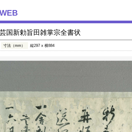
WEB
芸国新勅旨田雑掌宗全書状
寸法（mm）
縦297 x 横884