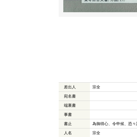
差出人
宗全
宛名書
端裏書
事書
書止
為御得心、令申候、恐々
人名
宗全