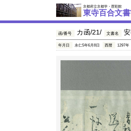
京都府立京都学・歴彩館
東寺百合文書
カ函/21/
安
函/番号
文書名
年月日
永仁5年6月8日
西暦
1297年