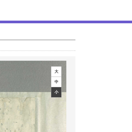
大
中
小