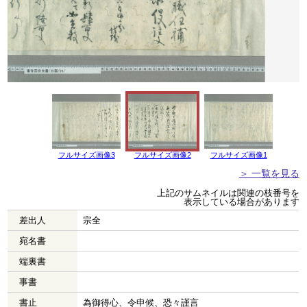
フルサイズ画像3
フルサイズ画像2
フルサイズ画像1
＞ 一覧を見る
上記のサムネイルは関連の枝番号を
表示している場合があります
差出人
宗全
宛名書
端裏書
事書
書止
為御得心、令申候、恐々謹言