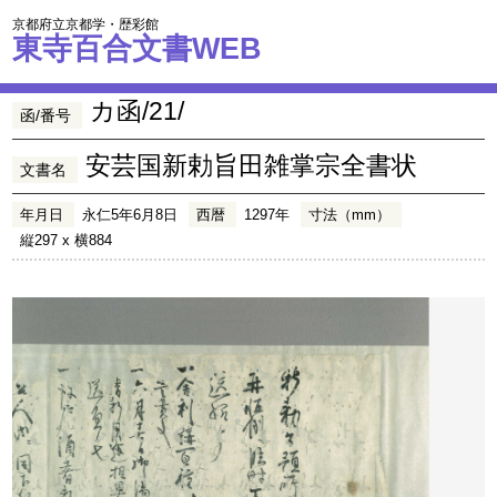
京都府立京都学・歴彩館
東寺百合文書WEB
カ函/21/
函/番号
安芸国新勅旨田雑掌宗全書状
文書名
年月日
永仁5年6月8日
西暦
1297年
寸法（mm）
縦297 x 横884