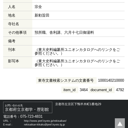
人名
宗全
地名
新勅旨田
寺社名
その他事項
預所職、舎利講、六月十七日御湯料
備考
刊本
（東大史料編纂所ユニオンカタログへのリンクをご
参照ください。）
影写本
（東大史料編纂所ユニオンカタログへのリンクをご
参照ください。）
東寺文書検索システムの文書番号
1000140210000
item_id
3464
document_id
4792
京都市左京区下鴨半木町1番地29
お問い合わせ先
京都府立京都学・歴彩館
075-723-4831
電話番号：
URL ：
http://www.pref.kyoto.jp/rekisaikan/
E-mail：
rekisaikan-kikaku@pref.kyoto.lg.jp