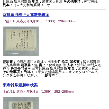
兵庫助 飯尾掃部亮
地名：
若狭国太良庄
その他事項：
神宝段銭
刊本：
（東大史料編纂所ユニオ...
室町幕府奉行人連署奉書案
ツ函/81/ 康応元年9月10日
（
1389
） 296×409mm
差出書：
治部左衛門入道禅々 矢野長門倫幸
宛名書：
飯尾掃部亮
三方兵庫助
端裏書：
無
書止：
仍執達如件
人名：
治部左衛門入道
禅々 矢野長門倫幸 三方兵庫助 飯尾掃部亮
地名：
若狭国太良庄
その他事項：
刊本：
（東大史料編纂所ユニオンカタログへのリ
ンクをご参照ください。）
影写本：
...
東寺雑掌頼勝申状案
ネ函/62/ 康応元年9月日
（
1389
） 252×288mm