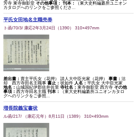
芳寺 東寺御影堂
その他事項：
刊本：
（東大史料編纂所ユニオン
カタログへのリンクをご参照くださ...
平氏女田地名主職売券
ト函/70/3/ 康応2年3月24日
（
1390
） 310×497mm
差出書：
賣主平氏女（花押） 請人大中臣光家（花押）
事書：
沽
却 西方寺田名主職事
書止：
状如件
人名：
平氏女 大中臣光家
地名：
山城国紀伊郡佐井佐里
寺社名：
東寺御影堂 西方寺
その他
事項：
西方寺田名主職
刊本：
（東大史料編纂所ユニオンカタロ
グへのリンクをご参照...
増長院義宝書状
ル函/217/ （康応元年）8月11日
（
1389
） 310×493mm