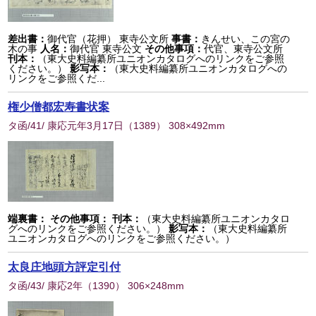
差出書：
御代官（花押） 東寺公文所
事書：
きんせい、この宮の
木の事
人名：
御代官 東寺公文
その他事項：
代官、東寺公文所
刊本：
（東大史料編纂所ユニオンカタログへのリンクをご参照
ください。）
影写本：
（東大史料編纂所ユニオンカタログへの
リンクをご参照くだ...
権少僧都宏寿書状案
タ函/41/ 康応元年3月17日
（
1389
） 308×492mm
端裏書：
その他事項：
刊本：
（東大史料編纂所ユニオンカタロ
グへのリンクをご参照ください。）
影写本：
（東大史料編纂所
ユニオンカタログへのリンクをご参照ください。）
太良庄地頭方評定引付
タ函/43/ 康応2年
（
1390
） 306×248mm