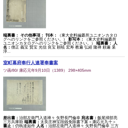
端裏書：
その他事項：
刊本：
（東大史料編纂所ユニオンカタロ
グへのリンクをご参照ください。）
影写本：
（東大史料編纂所
ユニオンカタログへのリンクをご参照ください。）
端裏書：
人
名：
僧正 義宝 賢宝 光信 良宝 頼暁 宏寿 教遍 弘経 隆禅 頼遍 杲
淳...
室町幕府奉行人連署奉書案
ツ函/80/ 康応元年9月10日
（
1389
） 298×405mm
差出書：
治部左衛門入道禅々 矢野長門倫幸
宛名書：
飯尾掃部亮
三方兵庫助
端裏書：
太良庄神宝段銭免除書下案＜康応元九十＞
書止：
仍執達如件
人名：
治部左衛門入道禅々 矢野長門倫幸 三方