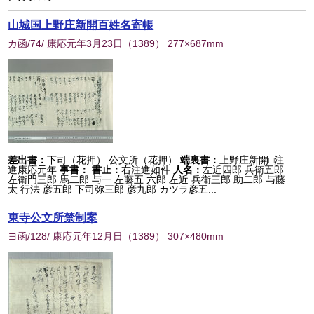
山城国上野庄新開百姓名寄帳
カ函/74/ 康応元年3月23日
（
1389
） 277×687mm
差出書：
下司（花押） 公文所（花押）
端裏書：
上野庄新開□注
進康応元年
事書：
書止：
右注進如件
人名：
左近四郎 兵衛五郎
左衛門三郎 馬二郎 与一 左藤五 六郎 左近 兵衛三郎 助二郎 与藤
太 行法 彦五郎 下司弥三郎 彦九郎 カツラ彦五...
東寺公文所禁制案
ヨ函/128/ 康応元年12月日
（
1389
） 307×480mm