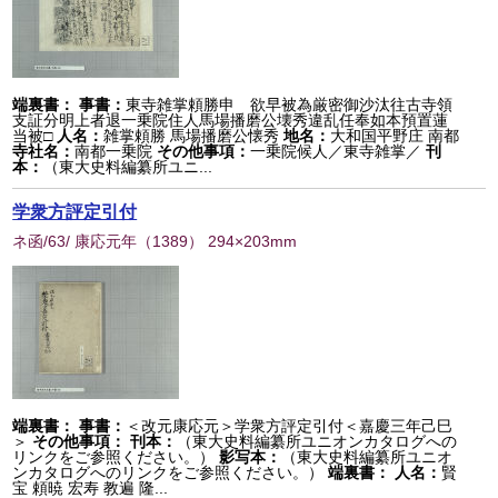
端裏書：
事書：
東寺雑掌頼勝申 欲早被為厳密御沙汰往古寺領
支証分明上者退一乗院住人馬場播磨公壊秀違乱任奉如本預置蓮
当被□
人名：
雑掌頼勝 馬場播磨公懐秀
地名：
大和国平野庄 南都
寺社名：
南都一乗院
その他事項：
一乗院候人／東寺雑掌／
刊
本：
（東大史料編纂所ユニ...
学衆方評定引付
ネ函/63/ 康応元年
（
1389
） 294×203mm
端裏書：
事書：
＜改元康応元＞学衆方評定引付＜嘉慶三年己巳
＞
その他事項：
刊本：
（東大史料編纂所ユニオンカタログへの
リンクをご参照ください。）
影写本：
（東大史料編纂所ユニオ
ンカタログへのリンクをご参照ください。）
端裏書：
人名：
賢
宝 頼暁 宏寿 教遍 隆...