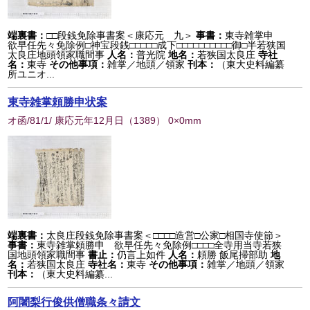
端裏書：
□□段銭免除事書案＜康応元 九＞
事書：
東寺雑掌申
欲早任先々免除例□神宝段銭□□□□□成下□□□□□□□□□□御□半若狭国
太良庄地頭領家職間事
人名：
普光院
地名：
若狭国太良庄
寺社
名：
東寺
その他事項：
雑掌／地頭／領家
刊本：
（東大史料編纂
所ユニオ...
東寺雑掌頼勝申状案
オ函/81/1/ 康応元年12月日
（
1389
） 0×0mm
端裏書：
太良庄段銭免除事書案＜□□□□造営□公家□相国寺使節＞
事書：
東寺雑掌頼勝申 欲早任先々免除例□□□□全寺用当寺若狭
国地頭領家職間事
書止：
仍言上如件
人名：
頼勝 飯尾掃部助
地
名：
若狭国太良庄
寺社名：
東寺
その他事項：
雑掌／地頭／領家
刊本：
（東大史料編纂...
阿闍梨行俊供僧職条々請文