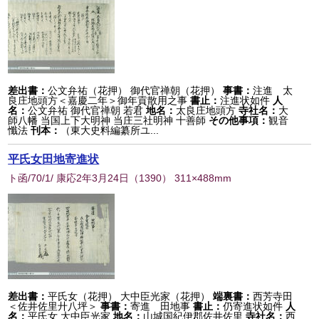
差出書：
公文弁祐（花押） 御代官禅朝（花押）
事書：
注進 太
良庄地頭方＜嘉慶二年＞御年貢散用之事
書止：
注進状如件
人
名：
公文弁祐 御代官禅朝 若君
地名：
太良庄地頭方
寺社名：
大
師八幡 当国上下大明神 当庄三社明神 十善師
その他事項：
観音
懺法
刊本：
（東大史料編纂所ユ...
平氏女田地寄進状
ト函/70/1/ 康応2年3月24日
（
1390
） 311×488mm
差出書：
平氏女（花押） 大中臣光家（花押）
端裏書：
西芳寺田
＜佐井佐里廾八坪＞
事書：
寄進 田地事
書止：
仍寄進状如件
人
名：
平氏女 大中臣光家
地名：
山城国紀伊郡佐井佐里
寺社名：
西