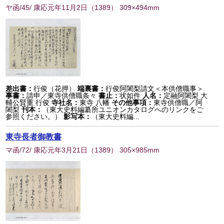
ヤ函/45/ 康応元年11月2日
（
1389
） 309×494mm
差出書：
行俊（花押）
端裏書：
行俊阿闍梨請文＜本供僧職事＞
事書：
請申／東寺供僧職条々
書止：
状如件
人名：
定融阿闍梨 大
輔公賢重 行俊
寺社名：
東寺 八幡
その他事項：
東寺供僧職／阿
闍梨
刊本：
（東大史料編纂所ユニオンカタログへのリンクをご
参照ください。）
影写本：
（東大史料編...
東寺長者御教書
マ函/72/ 康応元年3月21日
（
1389
） 305×985mm