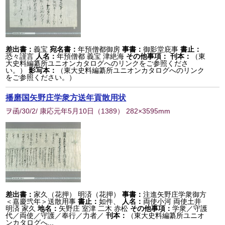
差出書：
義宝
宛名書：
年預僧都御房
事書：
御影堂庇事
書止：
恐々謹言
人名：
年預僧都 義宝 津絶海
その他事項：
刊本：
（東
大史料編纂所ユニオンカタログへのリンクをご参照くださ
い。）
影写本：
（東大史料編纂所ユニオンカタログへのリンク
をご参照ください。）
播磨国矢野庄学衆方送年貢散用状
ヲ函/30/2/ 康応元年5月10日
（
1389
） 282×3595mm
差出書：
家久（花押） 明済（花押）
事書：
注進矢野庄学衆御方
＜嘉慶弐年＞送散用事
書止：
如件、
人名：
両使小河 両使土井
明済 家久
地名：
矢野庄 室津 二木 赤松
その他事項：
学衆／守護
代／両使／守護／奉行／力者／
刊本：
（東大史料編纂所ユニオ
ンカタログへ...