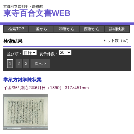
京都府立京都学・歴彩館
東寺百合文書WEB
検索TOP
函から
和暦から
西暦から
詳細検索
検索結果
ヒット数（57）
並び順：
表示件数：
1
2
3
次へ >
学衆方雑掌陳状案
イ函/36/ 康応2年6月日
（
1390
） 317×451mm