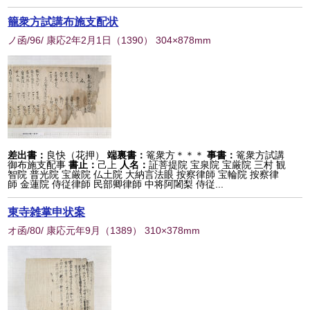
籠衆方試講布施支配状
ノ函/96/ 康応2年2月1日
（
1390
） 304×878mm
差出書：
良快（花押）
端裏書：
篭衆方＊＊＊
事書：
篭衆方試講
御布施支配事
書止：
己上
人名：
証菩提院 宝泉院 宝厳院 三村 観
智院 普光院 宝厳院 仏土院 大納言法眼 按察律師 宝輪院 按察律
師 金蓮院 侍従律師 民部卿律師 中将阿闍梨 侍従...
東寺雑掌申状案
オ函/80/ 康応元年9月
（
1389
） 310×378mm