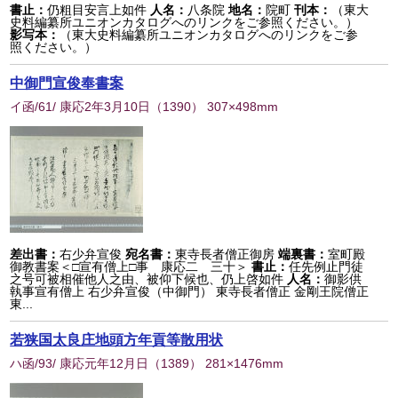
書止：
仍粗目安言上如件
人名：
八条院
地名：
院町
刊本：
（東大
史料編纂所ユニオンカタログへのリンクをご参照ください。）
影写本：
（東大史料編纂所ユニオンカタログへのリンクをご参
照ください。）
中御門宣俊奉書案
イ函/61/ 康応2年3月10日
（
1390
） 307×498mm
差出書：
右少弁宣俊
宛名書：
東寺長者僧正御房
端裏書：
室町殿
御教書案＜□宣有僧上□事 康応二 三十＞
書止：
任先例止門徒
之号可被相催他人之由、被仰下候也、仍上啓如件
人名：
御影供
執事宣有僧上 右少弁宣俊（中御門） 東寺長者僧正 金剛王院僧正
東...
若狭国太良庄地頭方年貢等散用状
ハ函/93/ 康応元年12月日
（
1389
） 281×1476mm