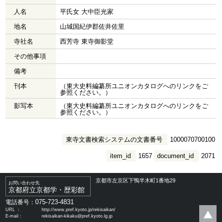
人名
平氏女 大中臣光家
地名
山城国紀伊郡佐井佐里
寺社名
西芳寺 東寺御影堂
その他事項
備考
刊本
（東大史料編纂所ユニオンカタログへのリンクをご
参照ください。）
影写本
（東大史料編纂所ユニオンカタログへのリンクをご
参照ください。）
東寺文書検索システムの文書番号
1000070700100
item_id
1657
document_id
2071
京都市左京区下鴨半木町1番地29
お問い合わせ先
京都府立京都学・歴彩館
075-723-4831
電話番号：
URL ：
http://www.pref.kyoto.jp/rekisaikan/
E-mail：
rekisaikan-kikaku@pref.kyoto.lg.jp