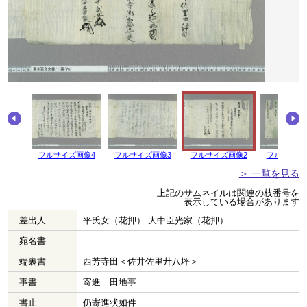
画像5
フルサイズ画像4
フルサイズ画像3
フルサイズ画像2
フルサイズ
＞ 一覧を見る
上記のサムネイルは関連の枝番号を
表示している場合があります
差出人
平氏女（花押） 大中臣光家（花押）
宛名書
端裏書
西芳寺田＜佐井佐里廾八坪＞
事書
寄進 田地事
書止
仍寄進状如件