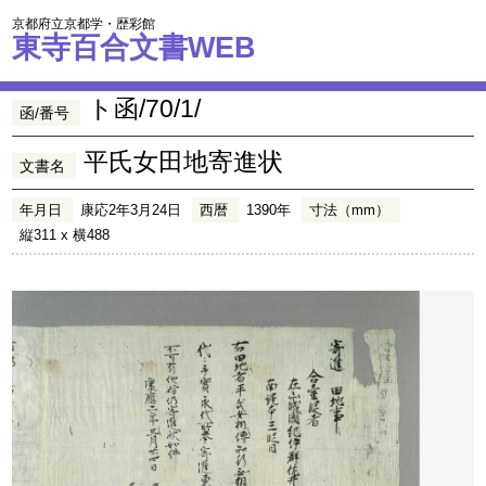
京都府立京都学・歴彩館
東寺百合文書WEB
ト函/70/1/
函/番号
平氏女田地寄進状
文書名
年月日
康応2年3月24日
西暦
1390年
寸法（mm）
縦311 x 横488