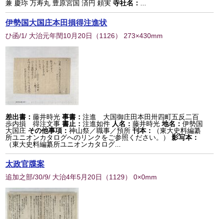
兼 慶珎 万寿丸 豊原宮国 済円 頼実
寺社名：
...
伊勢国大国庄本田損得注進状
ひ函/1/ 大治元年閏10月20日
（
1126
） 273×430mm
差出書：
藤井時光
事書：
注進 大国御庄田本田卅四町五反二百
歩内損 得注文事
書止：
注進如件
人名：
藤井時光
地名：
伊勢国
大国庄
その他事項：
神山祭／職事／預所
刊本：
（東大史料編纂
所ユニオンカタログへのリンクをご参照ください。）
影写本：
（東大史料編纂所ユニオンカタログ...
太政官牒案
追加之部/30/9/ 大治4年5月20日
（
1129
） 0×0mm