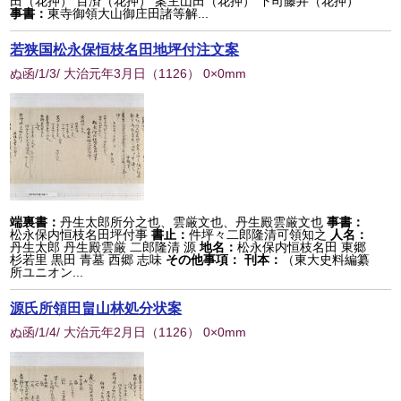
田（花押） 百済（花押） 案主山田（花押） 下司藤井（花押）
事書：
東寺御領大山御庄田諸等解...
若狭国松永保恒枝名田地坪付注文案
ぬ函/1/3/ 大治元年3月日
（
1126
） 0×0mm
端裏書：
丹生太郎所分之也、雲厳文也、丹生殿雲厳文也
事書：
松永保内恒枝名田坪付事
書止：
件坪々二郎隆清可領知之
人名：
丹生太郎 丹生殿雲厳 二郎隆清 源
地名：
松永保内恒枝名田 東郷
杉若里 黒田 青墓 西郷 志味
その他事項：
刊本：
（東大史料編纂
所ユニオン...
源氏所領田畠山林処分状案
ぬ函/1/4/ 大治元年2月日
（
1126
） 0×0mm