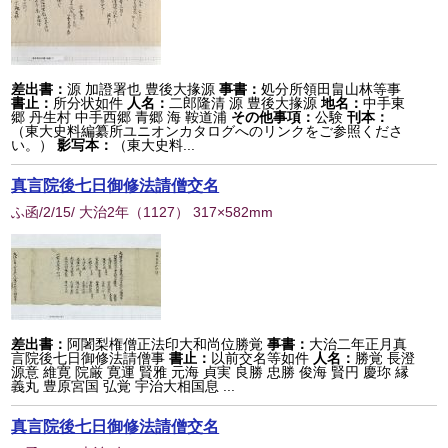
差出書：
源 加證署也 豊後大掾源
事書：
処分所領田畠山林等事
書止：
所分状如件
人名：
二郎隆清 源 豊後大掾源
地名：
中手東
郷 丹生村 中手西郷 青郷 海 鞍道浦
その他事項：
公験
刊本：
（東大史料編纂所ユニオンカタログへのリンクをご参照くださ
い。）
影写本：
（東大史料...
真言院後七日御修法請僧交名
ふ函/2/15/ 大治2年
（
1127
） 317×582mm
差出書：
阿闍梨権僧正法印大和尚位勝覚
事書：
大治二年正月真
言院後七日御修法請僧事
書止：
以前交名等如件
人名：
勝覚 長澄
源意 維寛 院厳 寛運 賢雅 元海 貞実 良勝 忠勝 俊海 賢円 慶珎 縁
義丸 豊原宮国 弘覚 宇治大相国息 ...
真言院後七日御修法請僧交名