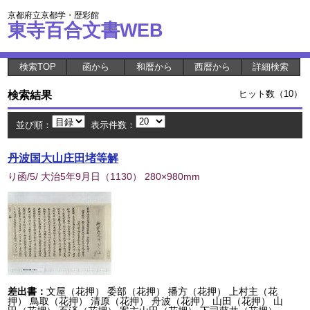
京都府立京都学・歴彩館
東寺百合文書WEB
検索TOP
函から
和暦から
西暦から
詳細検索
検索結果
ヒット数（10）
並び順：
表示件数：
丹波国大山庄田堵等解
り函/5/ 大治5年9月日
（
1130
） 280×980mm
差出書：
文屋（花押） 委部（花押） 播方（花押） 上村主（花
押） 鳥取（花押） 清原（花押） 舟波（花押） 山田（花押） 山