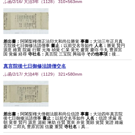
ふ函/2/16/ 大治3年
（
1128
） 310×563mm
差出書：
阿闍梨権僧正法印大和尚位勝覚
事書：
大治三年正月真
言院後七日御修法請僧事
書止：
以前交名等如件
人名：
勝覚 賢円
源意 維寛 院厳 行耀 元海 禎覚 仁杲 覚光 慶寛 慶珎 牛丸 豊原宮
国 覚儼 経尋
寺社名：
真言院 三宝院 興福寺
その他事項：
後...
真言院後七日御修法請僧交名
ふ函/2/17/ 大治4年
（
1129
） 321×580mm
差出書：
阿闍梨権大僧都法眼和尚位信證
事書：
大治四年真言院
後七日御修法請僧事
書止：
以前交名等如件
人名：
信證 求厳 長
朝 覚誉 賢円 源意 源範 琳助 任賢 寛幸 弁覚 寛顕 覚賢 覚證 維厳
慶珎 二郎丸 豊原宮国 信慶 重賢
寺社名：
真...