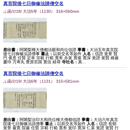
真言院後七日御修法請僧交名
ふ函/2/18/ 大治5年
（
1130
） 316×560mm
差出書：
阿闍梨権大僧都法眼和尚位信證
事書：
大治五年真言院
後七日御修法請僧事
書止：
以前交名等如件
人名：
信證 覚誉 賢
円 俊意 任賢 定幸 宗範 行範 寛有 弁覚 寛俊 寛深 覚證 覚賢 維厳
慶珎 万寿丸 豊原宮国 寛信 経尋
寺社名：
真...
真言院後七日御修法請僧交名
ふ函/2/19/ 大治6年
（
1131
） 315×581mm
差出書：
阿闍梨法印大和尚位権大僧都信證
事書：
大治六年真言
院後七日御修法請僧事
書止：
以前交名等如件
人名：
信證 長朝
覚誉 厳寛 院厳 任賢 宗範 行範 寛有 覚印 寛深 仁杲 覚證 覚賢 行