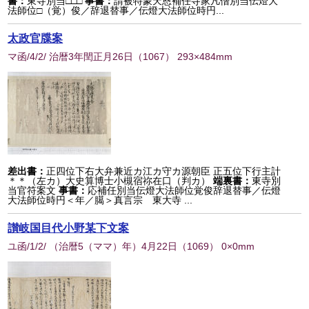
書：
東寺別当□□□
事書：
請被特蒙天恩補任寺家凡僧別当伝燈大
法師位□（覚）俊／辞退替事／伝燈大法師位時円...
太政官牒案
マ函/4/2/ 治暦3年閏正月26日
（
1067
） 293×484mm
差出書：
正四位下右大弁兼近カ江カ守カ源朝臣 正五位下行主計
＊＊（左カ）大史算博士小槻宿祢在口（判カ）
端裏書：
東寺別
当官符案文
事書：
応補任別当伝燈大法師位覚俊辞退替事／伝燈
大法師位時円＜年／臈＞真言宗 東大寺 ...
讃岐国目代小野某下文案
ユ函/1/2/ （治暦5（ママ）年）4月22日
（
1069
） 0×0mm