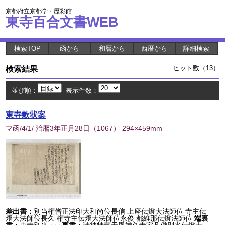
京都府立京都学・歴彩館
東寺百合文書WEB
検索TOP
函から
和暦から
西暦から
詳細検索
検索結果
ヒット数（13）
並び順：
表示件数：
東寺款状案
マ函/4/1/ 治暦3年正月28日
（
1067
） 294×459mm
差出書：
別当権僧正法印大和尚位長信 上座伝燈大法師位 寺主伝
燈大法師位長久 権寺主伝燈大法師位永俊 都維那伝燈法師位
端裏