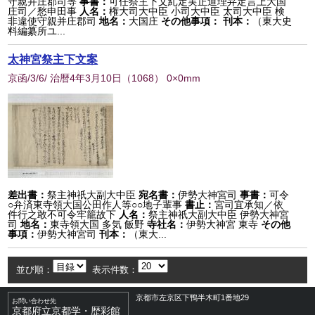
守親并庄郡司等
事書：
可任祭主下文糺定実正道理弁定言上大国
庄司／愁申田事
人名：
権大司大中臣 小司大中臣 太司大中臣 検
非違使守親并庄郡司
地名：
大国庄
その他事項：
刊本：
（東大史
料編纂所ユ...
太神宮祭主下文案
京函/3/6/ 治暦4年3月10日
（
1068
） 0×0mm
差出書：
祭主神祇大副大中臣
宛名書：
伊勢大神宮司
事書：
可令
○弁済東寺領大国公田作人等○○地子輩事
書止：
宮司宜承知／依
件行之敢不可令牢籠故下
人名：
祭主神祇大副大中臣 伊勢大神宮
司
地名：
東寺領大国 多気 飯野
寺社名：
伊勢大神宮 東寺
その他
事項：
伊勢大神宮司
刊本：
（東大...
並び順：
表示件数：
京都市左京区下鴨半木町1番地29
お問い合わせ先
京都府立京都学・歴彩館