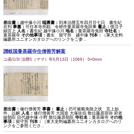
差出書：
越中掾小川
端裏書：
到来治暦五年四月廿七日 書生紀
在判
事書：
可任本寺所勘、令耕作曼茶羅寺免田事
書止：
慥注子
細言上
人名：
書生紀 越中掾小川
地名：
曼茶羅寺免田
寺社名：
曼茶羅寺
その他事項：
書生 留守所 越中掾
刊本：
（東大史料
編纂所ユニオンカタログへのリンクをご参...
讃岐国曼荼羅寺住僧善芳解案
ユ函/1/3/ 治暦5（ママ）年5月13日
（
1069
） 0×0mm
差出書：
修行僧善芳
事書：
書止：
仍可被載免除之状 言上如
件。以解
人名：
修行僧善芳 大国造 大塚佐伯 散位藤原宿弥 府老
綾朝臣 目代越中掾 小野 散位藤原朝臣
寺社名：
曼茶羅寺
その他
事項：
留守所
刊本：
（東大史料編纂所ユニオンカタログへのリ
ンクをご参照くださ...