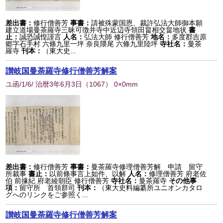
差出書：
修行僧善芳
事書：
請被殊蒙国恩、裁許弘法大師御本願
建立道場曼茶羅寺三昧可徴并寺中近辺寺領田畠相交畠地状
書
止：
誠恐誠惶謹言
人名：
弘法大師 修行僧善芳
地名：
多度郡吉原
郷字石手村 六條九里一坪 奈良隈尾 六條九里陸坪
寺社名：
曼茶
羅寺
刊本：
（東大史...
讃岐国曼荼羅寺修行僧善芳解案
ユ函/1/6/ 治暦3年6月3日
（
1067
） 0×0mm
差出書：
修行僧善芳
事書：
曼茶羅寺修理僧善芳解 申請 留守
所裁事
書止：
以前條事言上如件、以解
人名：
修理僧善芳 府老佐
伯 前掾紀 府老綾朝臣 修行僧善芳
寺社名：
曼茶羅寺
その他事
項：
留守所 首領群司
刊本：
（東大史料編纂所ユニオンカタロ
グへのリンクをご参照く...
讃岐国曼荼羅寺修行僧善芳解案