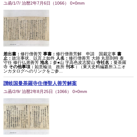
ユ函/1/7/ 治暦2年7月6日
（
1066
） 0×0mm
差出書：
修行僧善芳
事書：
修行僧善芳解 申請 国裁定事
書
止：
故注事状、以言上如件
人名：
修行僧善芳 大師 丸部則時 泰
守任 修行仏弟善芳
地名：
参●山 字高色皮志髪山
寺社名：
曼茶羅
寺
その他事項：
如意輪法 政所
刊本：
（東大史料編纂所ユニオ
ンカタログへのリンクをご参...
讃岐国曼荼羅寺住僧聖人善芳解案
ユ函/2/9/ 治暦2年8月25日
（
1066
） 0×0mm