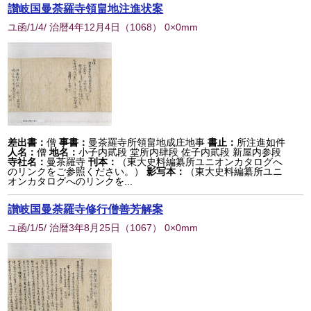
讃岐国曼荼羅寺領畠地注進状案
ユ函/1/4/ 治暦4年12月4日
（
1068
） 0×0mm
差出書：
僧
事書：
曼茶羅寺所領畠地成庄地事
書止：
所注進如件
人名：
僧
地名：
小子内貮段 堂所内肆段 佐子内貮段 新屋内参段
寺社名：
曼茶羅寺
刊本：
（東大史料編纂所ユニオンカタログへ
のリンクをご参照ください。）
影写本：
（東大史料編纂所ユニ
オンカタログへのリンクを...
讃岐国曼荼羅寺修行僧善芳解案
ユ函/1/5/ 治暦3年8月25日
（
1067
） 0×0mm