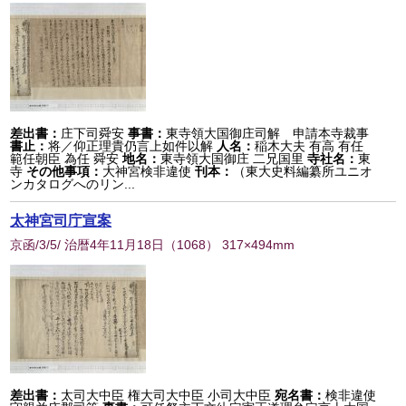
差出書：
庄下司舜安
事書：
東寺領大国御庄司解 申請本寺裁事
書止：
将／仰正理貴仍言上如件以解
人名：
稲木大夫 有高 有任
範任朝臣 為任 舜安
地名：
東寺領大国御庄 二兄国里
寺社名：
東
寺
その他事項：
大神宮検非違使
刊本：
（東大史料編纂所ユニオ
ンカタログへのリン...
太神宮司庁宣案
京函/3/5/ 治暦4年11月18日
（
1068
） 317×494mm
差出書：
太司大中臣 権大司大中臣 小司大中臣
宛名書：
検非違使