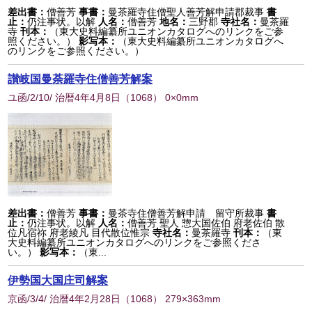
差出書：
僧善芳
事書：
曼茶羅寺住僧聖人善芳解申請郡裁事
書
止：
仍注事状。以解
人名：
僧善芳
地名：
三野郡
寺社名：
曼茶羅
寺
刊本：
（東大史料編纂所ユニオンカタログへのリンクをご参
照ください。）
影写本：
（東大史料編纂所ユニオンカタログへ
のリンクをご参照ください。）
讃岐国曼荼羅寺住僧善芳解案
ユ函/2/10/ 治暦4年4月8日
（
1068
） 0×0mm
差出書：
僧善芳
事書：
曼茶寺住僧善芳解申請 留守所裁事
書
止：
仍注事状。以解
人名：
僧善芳 聖人 惣大国佐伯 府老佐伯 散
位凡宿祢 府老綾凡 目代散位惟宗
寺社名：
曼茶羅寺
刊本：
（東
大史料編纂所ユニオンカタログへのリンクをご参照くださ
い。）
影写本：
（東...
伊勢国大国庄司解案
京函/3/4/ 治暦4年2月28日
（
1068
） 279×363mm