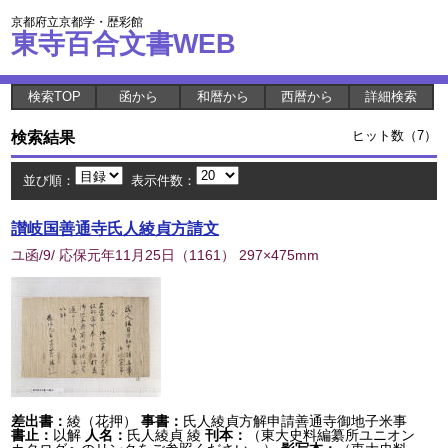
京都府立京都学・歴彩館
東寺百合文書WEB
検索TOP
函から
和暦から
西暦から
詳細検索
検索結果
ヒット数（7）
並び順：
表示件数：
讃岐国善通寺氏人綾貞方請文
ユ函/9/ 応保元年11月25日
（
1161
） 297×475mm
差出書：
綾（花押）
事書：
氏人綾貞方解申請善通寺御地子米事
書止：
以解
人名：
氏人綾貞 綾
刊本：
（東大史料編纂所ユニオン