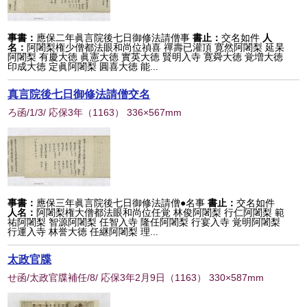
事書：
應保二年眞言院後七日御修法請僧事
書止：
交名如件
人
名：
阿闍梨権少僧都法眼和尚位禎喜 禪壽已灌頂 寛然阿闍梨 延杲
阿闍梨 有慶大徳 眞憲大徳 實英大徳 賢明入寺 寛舜大徳 覚増大徳
印成大徳 定眞阿闍梨 圓喜大徳 能...
真言院後七日御修法請僧交名
ろ函/1/3/ 応保3年
（
1163
） 336×567mm
事書：
應保三年眞言院後七日御修法請僧●名事
書止：
交名如件
人名：
阿闍梨権大僧都法眼和尚位任覚 林俊阿闍梨 行仁阿闍梨 範
祐阿闍梨 智源阿闍梨 任智入寺 隆任阿闍梨 行宴入寺 覚明阿闍梨
行運入寺 林誉大徳 任継阿闍梨 理...
太政官牒
せ函/太政官牒補任/8/ 応保3年2月9日
（
1163
） 330×587mm