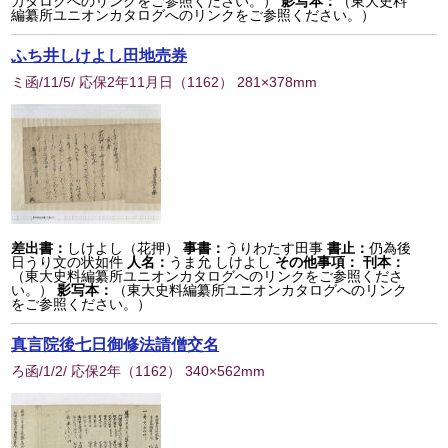
カタログへのリンクをご参照ください。）
影写本：
（東大史料
編纂所ユニオンカタログへのリンクをご参照ください。）
ふち井しけよし田地売券
ミ函/11/5/ 応保2年11月日
（
1162
） 281×378mm
差出書：
しけよし（花押）
事書：
うりわたす田事
書止：
仍為後
日うり文の状如件
人名：
うま允 しけよし
その他事項：
刊本：
（東大史料編纂所ユニオンカタログへのリンクをご参照くださ
い。）
影写本：
（東大史料編纂所ユニオンカタログへのリンク
をご参照ください。）
真言院後七日御修法請僧交名
ろ函/1/2/ 応保2年
（
1162
） 340×562mm