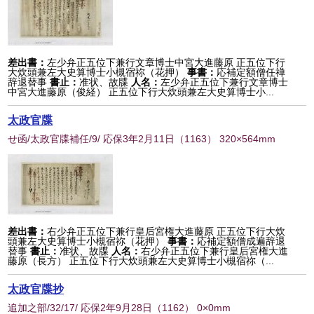
差出書：
左少弁正五位下兼行文章博士中宮大進藤原 正五位下行
大炊頭兼左大史算博士小槻宿祢（花押）
事書：
応補定額僧任禅
辞退替事
書止：
准状、故牒
人名：
左少弁正五位下兼行文章博士
中宮大進藤原（俊経） 正五位下行大炊頭兼左大史算博士小...
太政官牒
せ函/太政官牒補任/9/ 応保3年2月11日
（
1163
） 320×564mm
差出書：
右少弁正五位下兼行皇后宮権大進藤原 正五位下行大炊
頭兼左大史算博士小槻宿祢（花押）
事書：
応補定額僧成遍辞退
替事
書止：
准状、故牒
人名：
右少弁正五位下兼行皇后宮権大進
藤原（長方） 正五位下行大炊頭兼左大史算博士小槻宿祢（...
太政官牒抄
追加之部/32/17/ 応保2年9月28日
（
1162
） 0×0mm