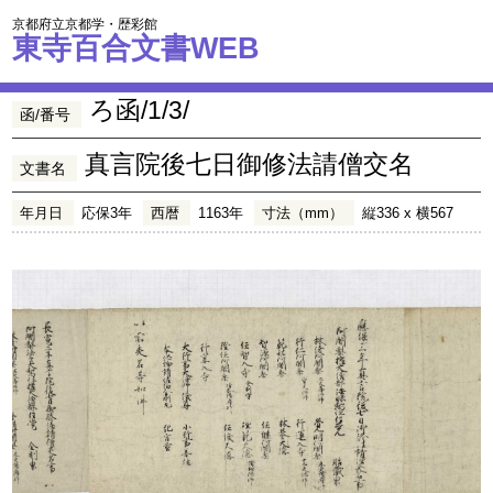
京都府立京都学・歴彩館
東寺百合文書WEB
ろ函/1/3/
函/番号
真言院後七日御修法請僧交名
文書名
年月日
応保3年
西暦
1163年
寸法（mm）
縦336 x 横567