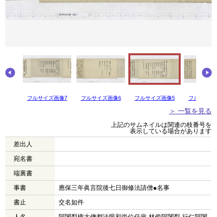
画像8
フルサイズ画像7
フルサイズ画像6
フルサイズ画像5
フルサイズ
＞ 一覧を見る
上記のサムネイルは関連の枝番号を
表示している場合があります
差出人
宛名書
端裏書
事書
應保三年眞言院後七日御修法請僧●名事
書止
交名如件
人名
阿闍梨権大僧都法眼和尚位任覚 林俊阿闍梨 行仁阿闍