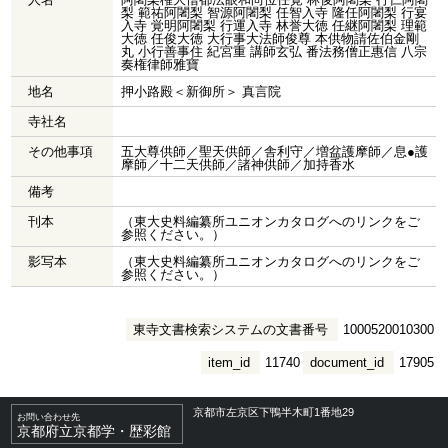
梨 範祐阿闍梨 智源阿闍梨 任智入寺 隆任阿闍梨 行宴
入寺 覚明阿闍梨 行運入寺 林誉大徳 任継阿闍梨 理範
大徳 任俊大徳 大行事大法師俊尊 本供物請佐伯金剛
丸 小行善事住 紀宮重 講師玄弘 番法務僧正惠信 八宗
奏権律師雅寶
地名
押小路殿＜新御所＞ 真言院
寺社名
その他事項
五大尊供師／聖天供師／舎利守／増盆護摩師／息●護
摩師／十二天供師／諸神供師／加持香水
備考
刊本
（東大史料編纂所ユニオンカタログへのリンクをご
参照ください。）
影写本
（東大史料編纂所ユニオンカタログへのリンクをご
参照ください。）
東寺文書検索システムの文書番号
1000520010300
item_id
11740
document_id
17905
京都市左京区下鴨半木町1番地29
お問い合わせ先
京都府立京都学・歴彩館