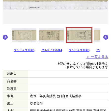
画像6
フルサイズ画像5
フルサイズ画像4
フルサイズ画像3
フルサイズ
＞ 一覧を見る
上記のサムネイルは関連の枝番号を
表示している場合があります
差出人
宛名書
端裏書
事書
應保二年眞言院後七日御修法請僧事
書止
交名如件
人名
阿闍梨権少僧都法眼和尚位禎喜 禪壽已灌頂 寛然阿闍