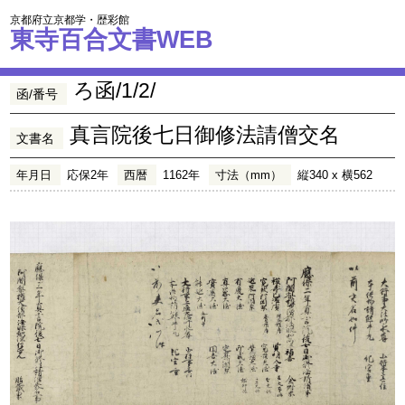
京都府立京都学・歴彩館
東寺百合文書WEB
ろ函/1/2/
函/番号
真言院後七日御修法請僧交名
文書名
年月日
応保2年
西暦
1162年
寸法（mm）
縦340 x 横562