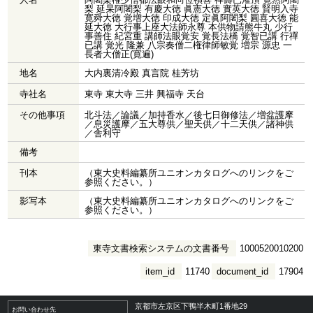
梨 延杲阿闍梨 有慶大徳 眞憲大徳 實英大徳 賢明入寺
寛舜大徳 覚増大徳 印成大徳 定眞阿闍梨 圓喜大徳 能
延大徳 大行事上座大法師永尊 本供物請熊牛丸 少行
事善住 紀宮重 講師法眼覚安 覚長法橋 覚智已講 行禪
已講 覚光 隆兼 八宗奏僧二権律師敏覚 増宗 源忠 一
長者大僧正(寛遍)
地名
大内裏清冷殿 真言院 桂芳坊
寺社名
東寺 東大寺 三井 興福寺 天台
その他事項
北斗法／論議／加持香水／後七日御修法／増盆護摩
／息災護摩／五大尊供／聖天供／十二天供／諸神供
／舎利守
備考
刊本
（東大史料編纂所ユニオンカタログへのリンクをご
参照ください。）
影写本
（東大史料編纂所ユニオンカタログへのリンクをご
参照ください。）
東寺文書検索システムの文書番号
1000520010200
item_id
11740
document_id
17904
京都市左京区下鴨半木町1番地29
お問い合わせ先