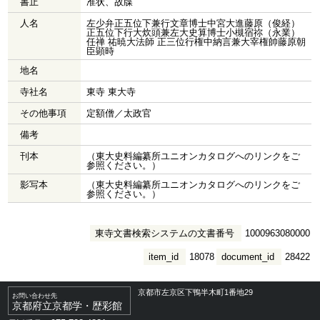
書止
准状、故牒
人名
左少弁正五位下兼行文章博士中宮大進藤原（俊経）
正五位下行大炊頭兼左大史算博士小槻宿祢（永業）
任禅 祐暁大法師 正三位行権中納言兼大宰権帥藤原朝
臣顕時
地名
寺社名
東寺 東大寺
その他事項
定額僧／太政官
備考
刊本
（東大史料編纂所ユニオンカタログへのリンクをご
参照ください。）
影写本
（東大史料編纂所ユニオンカタログへのリンクをご
参照ください。）
東寺文書検索システムの文書番号
1000963080000
item_id
18078
document_id
28422
京都市左京区下鴨半木町1番地29
お問い合わせ先
京都府立京都学・歴彩館