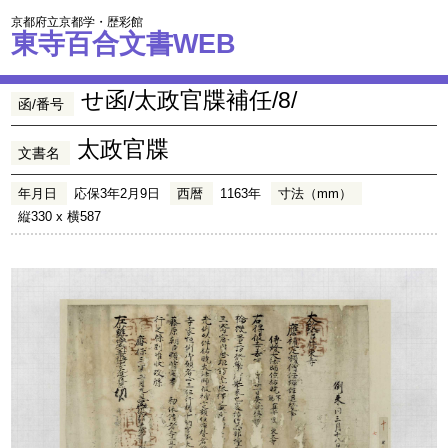
京都府立京都学・歴彩館
東寺百合文書WEB
せ函/太政官牒補任/8/
函/番号
太政官牒
文書名
年月日
応保3年2月9日
西暦
1163年
寸法（mm）
縦330 x 横587