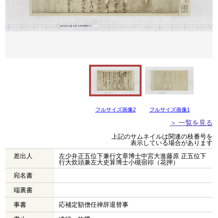
フルサイズ画像2
フルサイズ画像1
＞ 一覧を見る
上記のサムネイルは関連の枝番号を
表示している場合があります
差出人
左少弁正五位下兼行文章博士中宮大進藤原 正五位下
行大炊頭兼左大史算博士小槻宿祢（花押）
宛名書
端裏書
事書
応補定額僧任禅辞退替事