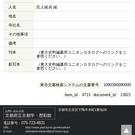
人名
氏人綾貞 綾
地名
寺社名
その他事項
備考
刊本
（東大史料編纂所ユニオンカタログへのリンクをご
参照ください。）
影写本
（東大史料編纂所ユニオンカタログへのリンクをご
参照ください。）
東寺文書検索システムの文書番号
1000390090000
item_id
9713
document_id
13921
京都市左京区下鴨半木町1番地29
お問い合わせ先
京都府立京都学・歴彩館
075-723-4831
電話番号：
URL ：
http://www.pref.kyoto.jp/rekisaikan/
E-mail：
rekisaikan-kikaku@pref.kyoto.lg.jp