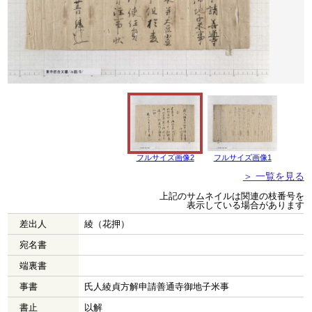
フルサイズ画像2
フルサイズ画像1
＞ 一覧を見る
上記のサムネイルは関連の枝番号を
表示している場合があります
差出人
綾（花押）
宛名書
端裏書
事書
氏人綾貞方解申請善通寺御地子米事
書止
以解