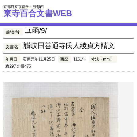
京都府立京都学・歴彩館
東寺百合文書WEB
ユ函/9/
函/番号
讃岐国善通寺氏人綾貞方請文
文書名
年月日
応保元年11月25日
西暦
1161年
寸法（mm）
縦297 x 横475