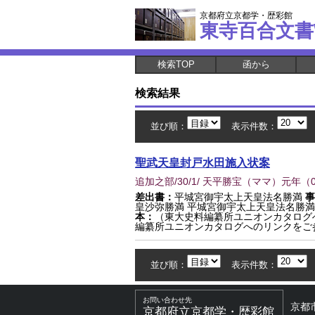
京都府立京都学・歴彩館
東寺百合文書
検索TOP
函から
検索結果
並び順：
表示件数：
聖武天皇封戸水田施入状案
追加之部/30/1/ 天平勝宝（ママ）元年
（
差出書：
平城宮御宇太上天皇法名勝満
事
皇沙弥勝満 平城宮御宇太上天皇法名勝満
本：
（東大史料編纂所ユニオンカタログ
編纂所ユニオンカタログへのリンクをご
並び順：
表示件数：
お問い合わせ先
京都
京都府立京都学・歴彩館