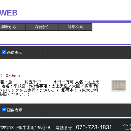
WEB
和暦から
西暦から
詳細検索
画像表示
0
） 0×0mm
書：
施 封五千戸 水田一万町
人名：
太上天
地名：
平城宮
その他事項：
太上天皇／大臣／将軍
刊
へのリンクをご参照ください。）
影写本：
（東大史料
参照ください。）
画像表示
URL 
075-723-4831
市左京区下鴨半木町1番地29
電話番号：
E-mai