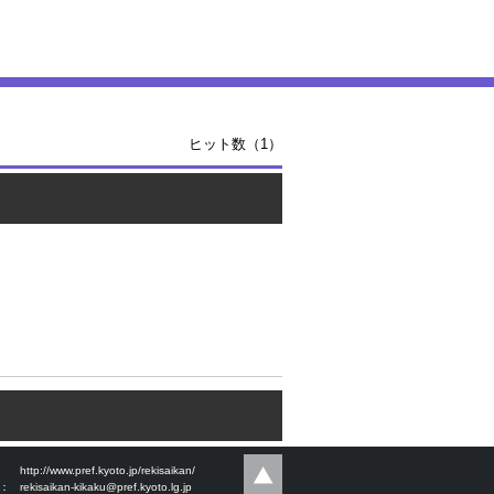
ヒット数（1）
：
http://www.pref.kyoto.jp/rekisaikan/
l：
rekisaikan-kikaku@pref.kyoto.lg.jp