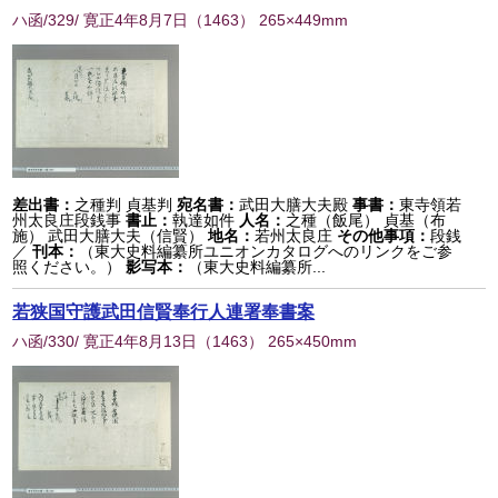
ハ函/329/ 寛正4年8月7日
（
1463
） 265×449mm
差出書：
之種判 貞基判
宛名書：
武田大膳大夫殿
事書：
東寺領若
州太良庄段銭事
書止：
執達如件
人名：
之種（飯尾） 貞基（布
施） 武田大膳大夫（信賢）
地名：
若州太良庄
その他事項：
段銭
／
刊本：
（東大史料編纂所ユニオンカタログへのリンクをご参
照ください。）
影写本：
（東大史料編纂所...
若狭国守護武田信賢奉行人連署奉書案
ハ函/330/ 寛正4年8月13日
（
1463
） 265×450mm