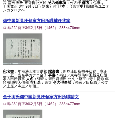
高 盛吉 衡氏 東寺御公文所
その他事項：
公方様
備考：
包紙は、
ナ函寛正 3年 9月 5日（到来）付
刊本：
（東大史料編纂所ユニオ
ンカタログへ...
備中国新見庄領家方田所職補任状案
ロ函/22/ 寛正3年2月5日
（
1462
） 288×476mm
宛名書：
年預法印権大僧都
端裏書：
新見庄田所補任状案 寛正
三二五 当名字カナコ金子
事書：
補任／東寺領備中国新見庄領
家方田所職事
人名：
弾正左衛門尉衡氏 公文上座宝□ 寺主聡秀 年
預法印権大僧都
寺社名：
東寺
その他事項：
領家／田所職／公文
／上座／寺主／年預...
金子衡氏備中国新見庄領家方田所職請文
ロ函/23/ 寛正3年2月5日
（
1462
） 288×477mm