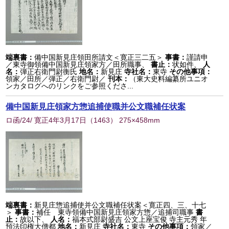
端裏書：
備中国新見庄領田所請文＜寛正三二五＞
事書：
謹請申
／東寺御領備中国新見庄領家方／田所職事、
書止：
状如件、
人
名：
弾正右衛門尉衡氏
地名：
新見庄
寺社名：
東寺
その他事項：
領家／田所／弾正／右衛門尉／
刊本：
（東大史料編纂所ユニオ
ンカタログへのリンクをご参照くださ...
備中国新見庄領家方惣追捕使職并公文職補任状案
ロ函/24/ 寛正4年3月17日
（
1463
） 275×458mm
端裏書：
新見庄惣追捕使并公文職補任状案＜寛正四、三、十七
＞
事書：
補任 東寺領備中国新見庄領家方惣／追捕司職事
書
止：
故以下、
人名：
福本式部尉盛吉 公文上座宝俊 寺主元秀 年
預法印権大僧都
地名：
新見庄
寺社名：
東寺
その他事項：
領家／