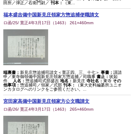
田所／弾正／右衛門尉／
刊本：
（東...
福本盛吉備中国新見庄領家方惣追捕使職請文
ロ函/25/ 寛正4年3月17日
（
1463
） 261×460mm
端裏書：
新見庄惣追捕司請文＜寛正四、三、十七＞
事書：
謹請
申／東寺御領備中国新見庄領家方惣追捕／司職事
書止：
状如
件、
人名：
惣追捕司式部盛吉
地名：
新見庄
寺社名：
東寺
その
他事項：
惣追捕司／領家／式部
刊本：
（東大史料編纂所ユニオ
ンカタログへのリンクをご参照ください。...
宮田家高備中国新見庄領家方公文職請文
ロ函/26/ 寛正4年3月17日
（
1463
） 265×460mm