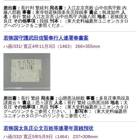
差出書：
長行判 繁経判
宛名書：
入江左京亮殿 山中但馬守殿 内
藤八郎殿
事書：
東寺領若狭国多良庄段銭事
書止：
執達如件
人
名：
長行 繁経 入江左京亮 山中但馬守 内藤八郎
地名：
若狭国太
良庄
その他事項：
段銭
刊本：
（東大史料編纂所ユニオンカタロ
グへのリンクをご参照くださ...
若狭国守護武田信賢奉行人連署奉書案
ハ函/331/ 寛正4年11月3日
（
1463
） 266×355mm
差出書：
長行 繁経
宛名書：
山懸黒法師殿
事書：
多良庄事馬役及
譴責云々
書止：
恐々謹言
人名：
長行 繁経 山県黒法師
地名：
太
良庄
その他事項：
馬役
刊本：
（東大史料編纂所ユニオンカタロ
グへのリンクをご参照ください。）
影写本：
（東大史料編纂所
ユニオンカタログへのリンクをご参照くだ...
若狭国太良庄公文百姓等連署年貢銭預状
ハ函/332/ 寛正5年5月9日
（
1464
） 237×308mm