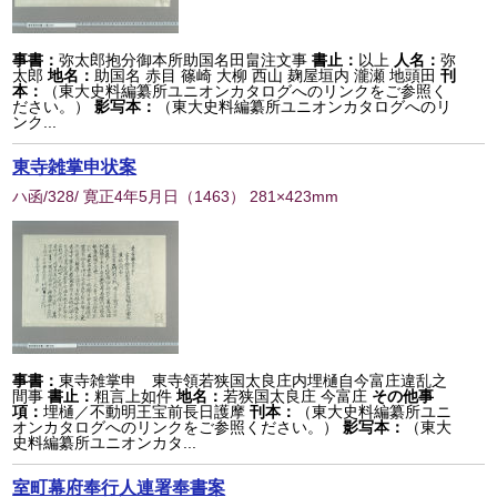
事書：
弥太郎抱分御本所助国名田畠注文事
書止：
以上
人名：
弥
太郎
地名：
助国名 赤目 篠崎 大柳 西山 麹屋垣内 瀧瀬 地頭田
刊
本：
（東大史料編纂所ユニオンカタログへのリンクをご参照く
ださい。）
影写本：
（東大史料編纂所ユニオンカタログへのリ
ンク...
東寺雑掌申状案
ハ函/328/ 寛正4年5月日
（
1463
） 281×423mm
事書：
東寺雑掌申 東寺領若狭国太良庄内埋樋自今富庄違乱之
間事
書止：
粗言上如件
地名：
若狭国太良庄 今富庄
その他事
項：
埋樋／不動明王宝前長日護摩
刊本：
（東大史料編纂所ユニ
オンカタログへのリンクをご参照ください。）
影写本：
（東大
史料編纂所ユニオンカタ...
室町幕府奉行人連署奉書案