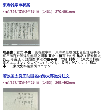
東寺雑掌申状案
ハ函/326/ 寛正2年6月日
（
1461
） 270×891mm
端裏書：
案文
事書：
東寺雑掌申 東寺領若狭国太良庄埋樋事今
富庄御百姓等違乱無理之間事
書止：
粗言上如件
地名：
若狭国太
良庄 今富庄 守護領西津
その他事項：
埋樋
刊本：
（東大史料編
纂所ユニオンカタログへのリンクをご参照ください。）
影写
本：
（東大史料編纂所ユニオン...
若狭国太良庄助国名内弥太郎抱分注文
ハ函/327/ 寛正4年2月日
（
1463
） 269×462mm