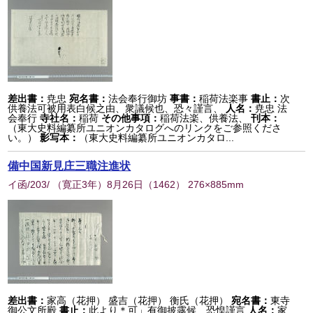
差出書：
尭忠
宛名書：
法会奉行御坊
事書：
稲荷法楽事
書止：
次
供養法可被用表白候之由、衆議候也、恐々謹言、
人名：
尭忠 法
会奉行
寺社名：
稲荷
その他事項：
稲荷法楽、供養法、
刊本：
（東大史料編纂所ユニオンカタログへのリンクをご参照くださ
い。）
影写本：
（東大史料編纂所ユニオンカタロ...
備中国新見庄三職注進状
イ函/203/ （寛正3年）8月26日
（
1462
） 276×885mm
差出書：
家高（花押） 盛吉（花押） 衡氏（花押）
宛名書：
東寺
御公文所殿
書止：
此より＊可」有御披露候 恐惶謹言
人名：
家