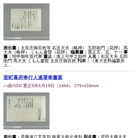
差出書：
太良庄御百姓等 右近大夫（略押） 五郎衛門（花押） 馬
大夫（略押） くもん慶賢（花押）
端裏書：
寛正五、五、十一
事
書：
預申御年貢代事
書止：
進上可申之如件
人名：
右近大夫 五郎
衛門 馬大夫 くもん慶賢 太良庄御百姓
刊本：
（東大史料編纂所
ユ...
室町幕府奉行人連署奉書案
ハ函/333/ 寛正5年6月19日
（
1464
） 279×416mm
差出書：
斎藤遠江玄良判 飯尾大和元連判
宛名書：
武田大膳大夫