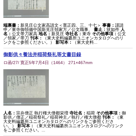
端裏書：
新見庄公文家高請文＜寛正四、三、十七＞
事書：
謹請
申／東寺御領備中国新見庄領家方／公文職事、
書止：
状如件
人
名：
公文帯刀家高
地名：
新見庄
寺社名：
東寺
その他事項：
公文
／領家／帯刀
刊本：
（東大史料編纂所ユニオンカタログへのリ
ンクをご参照ください。）
影写本：
（東大史料...
御影供々養法并稲荷祭礼等文書目録
ロ函/27/ 寛正5年7月4日
（
1464
） 271×467mm
人名：
宗弁僧正 執行権大僧都栄増
寺社名：
稲荷
その他事項：
御
影供／僧正／稲荷祭礼／稲荷神主／執行／権大僧都
刊本：
（東
大史料編纂所ユニオンカタログへのリンクをご参照くださ
い。）
影写本：
（東大史料編纂所ユニオンカタログへのリンク
をご参照ください。...