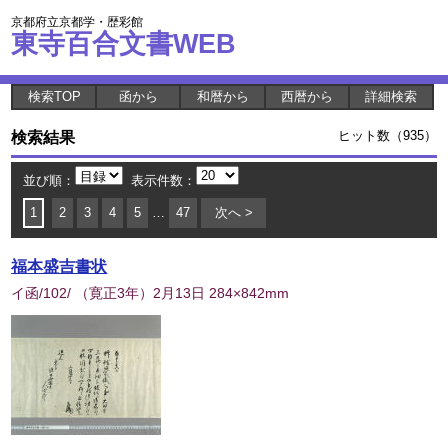
京都府立京都学・歴彩館
東寺百合文書WEB
検索TOP
函から
和暦から
西暦から
詳細検索
検索結果
ヒット数（935）
並び順：
表示件数：
1
2
3
4
5
…
47
次へ >
福本盛吉書状
イ函/102/ （寛正3年）2月13日
284×842mm