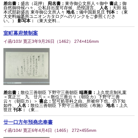
差出書：
盛吉（花押）
宛名書：
東寺御公文所人々御中
書止：
御
自然御待候ハ々、公私目出度可存候、恐惶謹言、
人名：
大田 福
本式部尉盛吉 東寺御公文所人々
地名：
備中国新見庄
刊本：
（東
大史料編纂所ユニオンカタログへのリンクをご参照くださ
い。）
影写本：
（東大史料...
室町幕府禁制案
イ函/103/ 寛正3年9月26日
（
1462
） 274×416mm
差出書：
散位三善朝臣 下野守三善朝臣
端裏書：
上久世庄制礼案
＜寛正三 九 廿六＞＜散位三善云々（朝臣カ）下野守三善
云々（朝臣カ）＞
書止：
竪可処罪科之由、所被仰下也、仍下知
如件、
人名：
散位三善朝臣 下野守三善朝臣（布施）
地名：
上久
世庄
刊本：
（東...
廿一口方年預堯忠奉書
イ函/104/ 寛正6年4月4日
（
1465
） 272×455mm