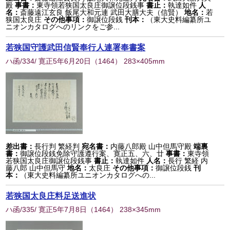
殿
事書：
東寺領若狭国太良庄御譲位段銭事
書止：
執達如件
人
名：
斎藤遠江玄良 飯尾大和元連 武田大膳大夫（信賢）
地名：
若
狭国太良庄
その他事項：
御譲位段銭
刊本：
（東大史料編纂所ユ
ニオンカタログへのリンクをご参...
若狭国守護武田信賢奉行人連署奉書案
ハ函/334/ 寛正5年6月20日
（
1464
） 283×405mm
差出書：
長行判 繁経判
宛名書：
内藤八郎殿 山中但馬守殿
端裏
書：
御譲位段銭免除守護遵行案、寛正五、六、廿
事書：
東寺領
若狭国太良庄御譲位段銭事
書止：
執達如件
人名：
長行 繁経 内
藤八郎 山中但馬守
地名：
太良庄
その他事項：
御譲位段銭
刊
本：
（東大史料編纂所ユニオンカタログへの...
若狭国太良庄料足送進状
ハ函/335/ 寛正5年7月8日
（
1464
） 238×345mm