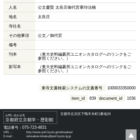
人名
公文慶賢 太良庄御代官乗珎法橋
地名
太良庄
寺社名
その他事項
公文／御代官
備考
刊本
（東大史料編纂所ユニオンカタログへのリンクをご
参照ください。）
影写本
（東大史料編纂所ユニオンカタログへのリンクをご
参照ください。）
東寺文書検索システムの文書番号
1000033350000
item_id
839
document_id
1036
京都市左京区下鴨半木町1番地29
お問い合わせ先
京都府立京都学・歴彩館
075-723-4831
電話番号：
URL ：
http://www.pref.kyoto.jp/rekisaikan/
E-mail：
rekisaikan-kikaku@pref.kyoto.lg.jp