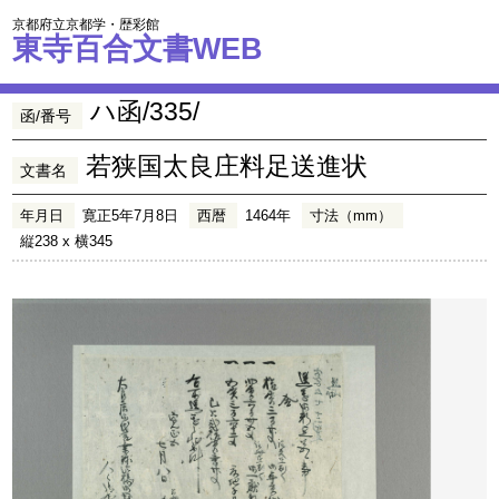
京都府立京都学・歴彩館
東寺百合文書WEB
ハ函/335/
函/番号
若狭国太良庄料足送進状
文書名
年月日
寛正5年7月8日
西暦
1464年
寸法（mm）
縦238 x 横345