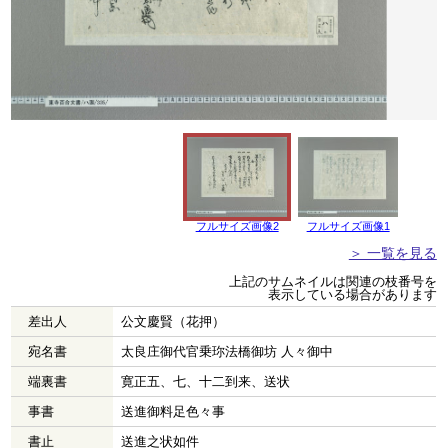
フルサイズ画像2
フルサイズ画像1
＞ 一覧を見る
上記のサムネイルは関連の枝番号を
表示している場合があります
差出人
公文慶賢（花押）
宛名書
太良庄御代官乗珎法橋御坊 人々御中
端裏書
寛正五、七、十二到来、送状
事書
送進御料足色々事
書止
送進之状如件