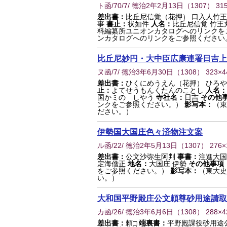
ト函/70/7/ 徳治2年2月13日
（
1307
） 31
差出書：
比丘尼信覚（花押） 口入人竹
事
書止：
状如件
人名：
比丘尼信覚 竹王
料編纂所ユニオンカタログへのリンクを
ンカタログへのリンクをご参照ください
比丘尼妙円・大中臣広康連署日吉上
ヌ函/7/ 徳治3年6月30日
（
1308
） 323×
差出書：
ひくにめうえん（花押） ひろ
止：
よてせうもんくたんのことし
人名：
国かミのゝしやう
寺社名：
日吉
その他
ンクをご参照ください。）
影写本：
（東
ださい。）
伊勢国大国庄色々済物注文案
ル函/22/ 徳治2年5月13日
（
1307
） 276
差出書：
公文沙弥生阿判
事書：
注進大
定海僧正
地名：
大国庄 伊勢
その他事項
をご参照ください。）
影写本：
（東大史
い。）
大和国平野殿庄公文頼尊砂用途請取
カ函/26/ 徳治3年6月6日
（
1308
） 288×
差出書：
頼□
端裏書：
平野殿課役砂用途