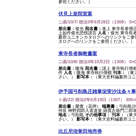
参照ください。）
伏見上皇院宣案
ニ函/10/7/ 徳治3年9月28日
（
1308
） 0×
差出書：
俊光
宛名書：
進上 東寺長者僧
上如件俊光恐惶謹言
人名：
俊光 東寺長
纂所ユニオンカタログへのリンクをご参
タログへのリンクをご参照ください。）
東寺長者御教書案
ニ函/10/8/ 徳治3年10月2日
（
1308
） 0×
差出書：
隆海
宛名書：
謹上 東寺執行僧
件
人名：
隆海 東寺執行僧都
刊本：
（東
さい。）
影写本：
（東大史料編纂所ユニ
伊予国弓削島庄雑掌栄実沙汰条々事
ト函/22/ 徳治2年6月19日
（
1307
） 305
差出書：
榮實（花押）
端裏書：
弓削島沙
仲良 神野四郎入道道覚 綿貫左衛門二郎幸
地名：
弓削島
その他事項：
刊本：
（東
さい。）
影写本：
（東大史料編纂所ユニ
比丘尼信覚田地売券