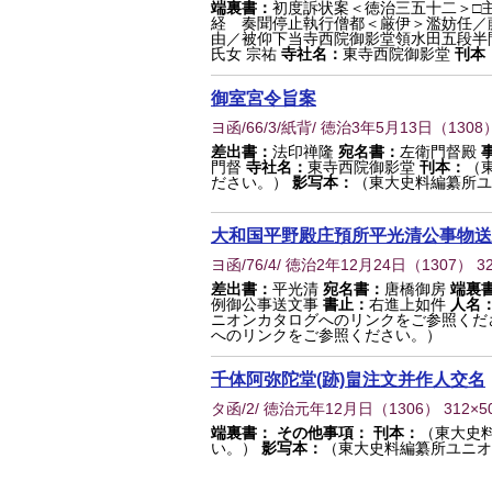
端裏書：
初度訴状案＜徳治三五十二＞□主
経 奏聞停止執行僧都＜厳伊＞濫妨任／
由／被仰下当寺西院御影堂領水田五段半
氏女 宗祐
寺社名：
東寺西院御影堂
刊本
御室宮令旨案
ヨ函/66/3/紙背/ 徳治3年5月13日
（
1308
差出書：
法印禅隆
宛名書：
左衛門督殿
門督
寺社名：
東寺西院御影堂
刊本：
（
ださい。）
影写本：
（東大史料編纂所ユ
大和国平野殿庄預所平光清公事物送
ヨ函/76/4/ 徳治2年12月24日
（
1307
） 3
差出書：
平光清
宛名書：
唐橋御房
端裏
例御公事送文事
書止：
右進上如件
人名
ニオンカタログへのリンクをご参照くだ
へのリンクをご参照ください。）
千体阿弥陀堂(跡)畠注文并作人交名
タ函/2/ 徳治元年12月日
（
1306
） 312×
端裏書：
その他事項：
刊本：
（東大史
い。）
影写本：
（東大史料編纂所ユニオ