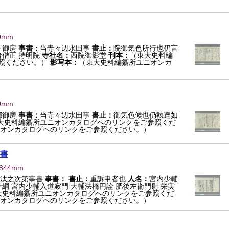
0mm
正御房
事書：
当寺々辺水田事
書止：
院御気色所行也仍言
者僧正 持明院
寺社名：
西院御影堂
刊本：
（東大史料編
照ください。）
影写本：
（東大史料編纂所ユニオンカ
0mm
都御房
事書：
当寺々辺水田事
書止：
御気色候也仍執達如
大史料編纂所ユニオンカタログへのリンクをご参照くだ
オンカタログへのリンクをご参照ください。）
書
×844mm
汰之次第事書
事書：
書止：
重訴申者也
人名：
宮内少輔
綱 宮内少輔入道寂門 大輔法橋円詮 肥後左衛門尉 栄実
大史料編纂所ユニオンカタログへのリンクをご参照くだ
オンカタログへのリンクをご参照ください。）