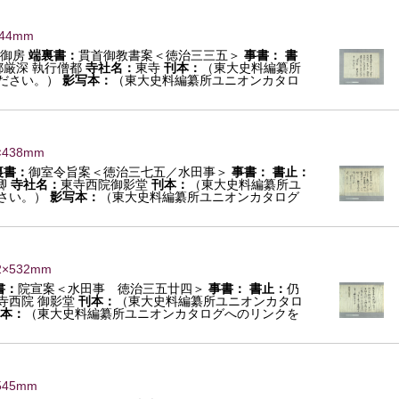
444mm
御房
端裏書：
貫首御教書案＜徳治三三五＞
事書：
書
都厳深 執行僧都
寺社名：
東寺
刊本：
（東大史料編纂所
ださい。）
影写本：
（東大史料編纂所ユニオンカタロ
×438mm
裏書：
御室令旨案＜徳治三七五／水田事＞
事書：
書止：
卿
寺社名：
東寺西院御影堂
刊本：
（東大史料編纂所ユ
さい。）
影写本：
（東大史料編纂所ユニオンカタログ
2×532mm
書：
院宣案＜水田事 徳治三五廿四＞
事書：
書止：
仍
寺西院 御影堂
刊本：
（東大史料編纂所ユニオンカタロ
本：
（東大史料編纂所ユニオンカタログへのリンクを
545mm