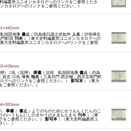
料編纂所ユニオンカタログへのリンクをご参照くださ
ンカタログへのリンクをご参照ください。）
01×442mm
 私領田地事
書止：
仍為後日譲之状如件
人名：
沙弥禅念
衛門町田
刊本：
（東大史料編纂所ユニオンカタログへの
東大史料編纂所ユニオンカタログへのリンクをご参照
03×438mm
押） □丸（花押）
事書：
沽却 私領田地事
書止：
仍為
 寂念 □□丸 琳教
地名：
三条坊門 西京極」西京左衛門町
ログへのリンクをご参照ください。）
影写本：
（東大
をご参照ください。）
04×353mm
押）
事書：
書止：
よてのちのためにせうもんくたんのこ
うのハうもんにしのきやうのさゑもんまち
刊本：
（東
クをご参照ください。）
影写本：
（東大史料編纂所ユ
さい。）