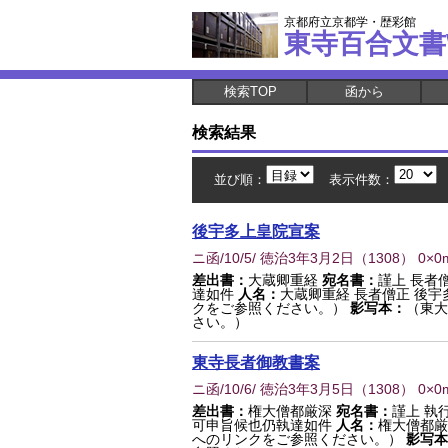
京都府立京都学・歴彩館
東寺百合文書
検索TOP
函から
検索結果
並び順：
表示件数：
後宇多上皇院宣案
ニ函/10/5/ 徳治3年3月2日
（
1308
） 0×0
差出書：
大蔵卿重経
宛名書：
謹上 長者
達如件
人名：
大蔵卿重経 長者僧正 後宇
クをご参照ください。）
影写本：
（東大
さい。）
東寺長者御教書案
ニ函/10/6/ 徳治3年3月5日
（
1308
） 0×0
差出書：
権大僧都厳深
宛名書：
謹上 執
可申旨候也仍執達如件
人名：
権大僧都厳
へのリンクをご参照ください。）
影写本