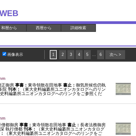
WEB
和暦から
西暦から
詳細検索
画像表示
1
2
3
4
5
…
6
次へ >
mm
僧正御房
事書：
東寺領散在田地事
書止：
御気所候也仍執
多院
刊本：
（東大史料編纂所ユニオンカタログへのリン
史料編纂所ユニオンカタログへのリンクをご参照くだ
mm
行僧都御房
事書：
東寺領散在田地事
書止：
長者法務御房
深 執行僧都
刊本：
（東大史料編纂所ユニオンカタログ
：
（東大史料編纂所ユニオンカタログへのリンクをご