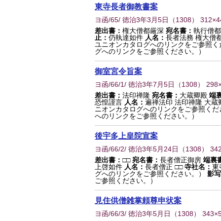
東寺長者御教書案
ヨ函/65/ 徳治3年3月5日
（
1308
） 312×
差出書：
権大僧都厳深
宛名書：
執行僧都
止：
仍執達如件
人名：
長者法務 権大僧
ユニオンカタログへのリンクをご参照く
グへのリンクをご参照ください。）
御室宮令旨案
ヨ函/66/1/ 徳治3年7月5日
（
1308
） 298
差出書：
法印禅隆
宛名書：
大蔵卿殿
端
恐惶謹言
人名：
遍禅法印 法印禅隆 大蔵
ニオンカタログへのリンクをご参照くだ
へのリンクをご参照ください。）
後宇多上皇院宣案
ヨ函/66/2/ 徳治3年5月24日
（
1308
） 34
差出書：
□□
宛名書：
長者僧正御房
端裏
上啓如件
人名：
長者僧正 □□
寺社名：
東
グへのリンクをご参照ください。）
影写
ご参照ください。）
見住供僧雑掌頼尊申状案
ヨ函/66/3/ 徳治3年5月日
（
1308
） 343×