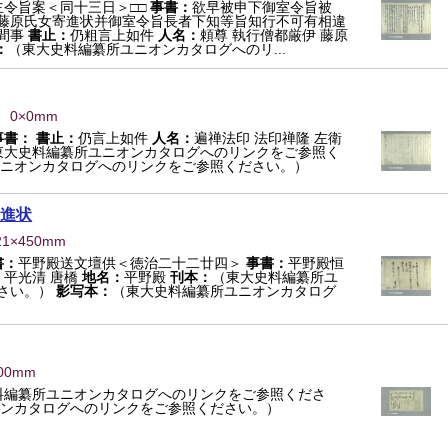
令旨案＜同十三日＞□□
事書：
欲早被申下御室令旨被
藤原氏女寄進状并御室令旨長者下知等旨知行不可有相違
間事
書止：
仍粗言上如件
人名：
頼尊 執行僧都厳伊 藤原
：
（東大史料編纂所ユニオンカタログへのリ...
） 0×0mm
事書：
書止：
仍言上如件
人名：
遍禅法印 法印禅隆 左衛
東大史料編纂所ユニオンカタログへのリンクをご参照く
ニオンカタログへのリンクをご参照ください。）
進状
21×450mm
書：
平野殿送文壇供＜徳治二十二廿四＞
事書：
平野殿恒
：
平光清 唐橋
地名：
平野殿
刊本：
（東大史料編纂所ユ
さい。）
影写本：
（東大史料編纂所ユニオンカタログ
500mm
料編纂所ユニオンカタログへのリンクをご参照くださ
ンカタログへのリンクをご参照ください。）