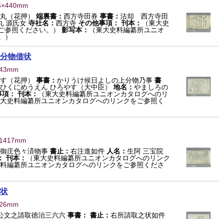
5×440mm
王丸（花押）
端裏書：
西方寺田券
事書：
沽却 西方寺田
丸 源氏女
寺社名：
西方寺
その他事項：
刊本：
（東大史
ご参照ください。）
影写本：
（東大史料編纂所ユニオ
。）
分物借状
443mm
やす（花押）
事書：
かりうけ候日よしの上分物乃事
書
ひくにめうえん ひろやす（大中臣）
地名：
やましろの
事項：
刊本：
（東大史料編纂所ユニオンカタログへのリ
大史料編纂所ユニオンカタログへのリンクをご参照く
×1417mm
国御庄色々済物事
書止：
右注進如件
人名：
生阿 三宝院
：
刊本：
（東大史料編纂所ユニオンカタログへのリンク
料編纂所ユニオンカタログへのリンクをご参照くださ
状
426mm
公文之請取徳治三六六
事書：
書止：
右所請取之状如件