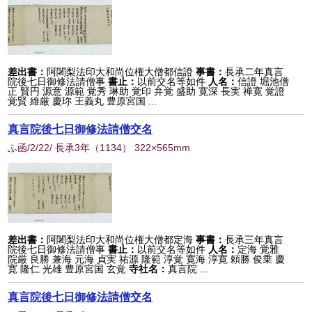
差出書：
阿闍梨法印大和尚位権大僧都信證
事書：
長承二年真言
院後七日御修法請僧事
書止：
以前交名等如件
人名：
信證 堀池僧
正 賢円 源意 源範 覚秀 琳助 覚印 弁覚 盛助 寛深 長実 禅寛 覚證
覚賢 維厳 慶珎 王義丸 豊原宮国 ...
真言院後七日御修法請僧交名
ふ函/2/22/ 長承3年
（
1134
） 322×565mm
差出書：
阿闍梨法印大和尚位権大僧都定海
事書：
長承三年真言
院後七日御修法請僧事
書止：
以前交名等如件
人名：
定海 覚雅
院厳 良勝 兼海 元海 貞実 祐源 隆範 淳覚 寛海 淳寛 頼勝 俊乗 慶
寛 隆仁 光雄 豊原宮国 玄覚
寺社名：
真言院 ...
真言院後七日御修法請僧交名