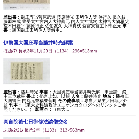
差出書：
御庄専当菅原武道 藤原時光 田堵住人等 伴得久 長久枝
藤原枝成 豊受太神宮内人大神眞元 内人大神武次 太神宮大物忌父
荒木田豊平 藤原行正 佐伯友久 大神真枝 斎宮寮宮主卜部正元
事
書：
題国御庄田堵住人等解申...
伊勢国大国庄専当藤井時光解案
ほ函/7/ 長承3年11月29日
（
1134
） 296×513mm
差出書：
藤井時光
事書：
大国御庄専当藤井時光解 申重請 祭
主三位裁事
書止：
仍言上如、以解
人名：
藤井時光
地名：
播殖庄
大国御庄 閇丸元並福並菅町
その他事項：
専当／祭主／田堵／外
題
刊本：
（東大史料編纂所ユニオンカタログへのリンクをご参
照ください。）
影写本：
（東大...
真言院後七日御修法請僧交名
ふ函/2/21/ 長承2年
（
1133
） 313×563mm