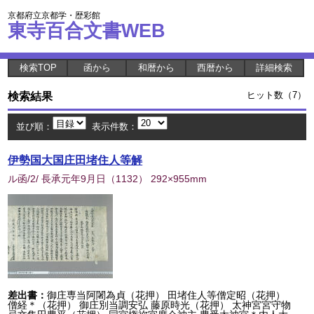
京都府立京都学・歴彩館
東寺百合文書WEB
検索TOP
函から
和暦から
西暦から
詳細検索
検索結果
ヒット数（7）
並び順：
表示件数：
伊勢国大国庄田堵住人等解
ル函/2/ 長承元年9月日
（
1132
） 292×955mm
差出書：
御庄専当阿闍為貞（花押） 田堵住人等僧定昭（花押）
僧経＊（花押） 御庄別当調安弘 藤原時光（花押） 太神宮宮守物