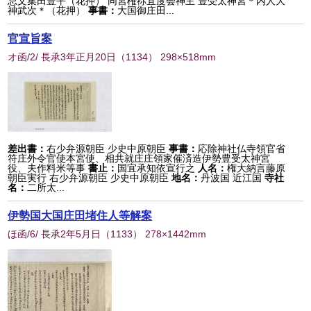
忌文集田豊平（花押） 同宮権祢宜度会神主 豊受太神宮＊内人大
神武次＊（花押）
事書：
大国御庄田...
官宣旨案
オ函/2/ 長承3年正月20日
（
1134
） 298×518mm
差出書：
右少弁源朝臣 少史中原朝臣
事書：
応除神社仏寺領官省
符庄外令官使本宮使、相共就庄庄領家催済造伊勢豊受太神宮
役、夫作料米等事
書止：
国宜承知依宣行之
人名：
権大納言藤原
朝臣実行 右少弁源朝臣 少史中原朝臣
地名：
丹波国 近江国
寺社
名：
二所太...
伊勢国大国庄田堵住人等解案
ほ函/6/ 長承2年5月日
（
1133
） 278×1442mm