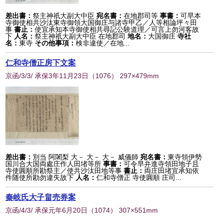
差出書：
祭主神祇大副大中臣
宛名書：
在地郡司等
事書：
可早本
寺御使相共沙汰東寺御領大国御庄与諸寺甲乙／人等相論坪々田
事
書止：
使宜承知本寺御使相共尋記公験道理／可言上勿河客故
下
人名：
祭主神祇大副大中臣 在地郡司
地名：
大国御庄
寺社
名：
東寺
その他事項：
検非違使／在地...
仁和寺僧正房下文案
京函/3/3/ 承保3年11月23日
（
1076
） 297×479mm
差出書：
別当 阿闍梨 大－ 大－ 大－ 威儀師
宛名書：
東寺領伊勢
国川合大国両處庄作人田堵等所
事書：
可令早弁進寺領田地子且
寺使圓順所勘祭主／使共沙汰田地等事
書止：
両庄田堵宜承知依
件随使所勘勿違失故下
人名：
仁和寺僧正 寺使圓順 庄司...
秦岐氏大子畠売券案
京函/4/3/ 承保元年6月20日
（
1074
） 307×551mm