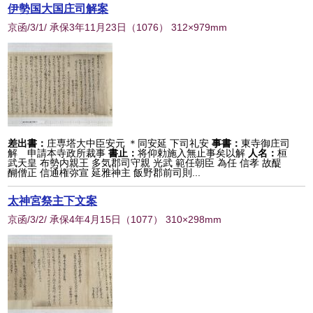
伊勢国大国庄司解案
京函/3/1/ 承保3年11月23日
（
1076
） 312×979mm
差出書：
庄専塔大中臣安元 ＊同安延 下司礼安
事書：
東寺御庄司
解 申請本寺政所裁事
書止：
将仰勅施入無止事矣以解
人名：
桓
武天皇 布勢内親王 多気郡司守親 光武 範任朝臣 為任 信孝 故醍
醐僧正 信通権弥宣 延雅神主 飯野郡前司則...
太神宮祭主下文案
京函/3/2/ 承保4年4月15日
（
1077
） 310×298mm