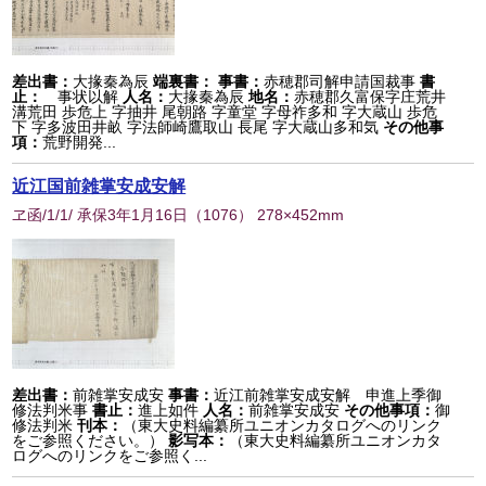
差出書：
大掾秦為辰
端裏書：
事書：
赤穂郡司解申請国裁事
書
止：
事状以解
人名：
大掾秦為辰
地名：
赤穂郡久富保字庄荒井
溝荒田 歩危上 字抽井 尾朝路 字童堂 字母祚多和 字大蔵山 歩危
下 字多波田井畝 字法師崎鷹取山 長尾 字大蔵山多和気
その他事
項：
荒野開発...
近江国前雑掌安成安解
ヱ函/1/1/ 承保3年1月16日
（
1076
） 278×452mm
差出書：
前雑掌安成安
事書：
近江前雑掌安成安解 申進上季御
修法判米事
書止：
進上如件
人名：
前雑掌安成安
その他事項：
御
修法判米
刊本：
（東大史料編纂所ユニオンカタログへのリンク
をご参照ください。）
影写本：
（東大史料編纂所ユニオンカタ
ログへのリンクをご参照く...