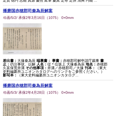
定賢 徳円 忠能 真源 慶照 延筆 慶真 定尊 定快 清興 円能 ...
播磨国赤穂郡司秦為辰解案
ヰ函/5/2/ 承保2年3月16日
（
1075
） 0×0mm
差出書：
大掾秦為辰
端裏書：
事書：
赤穂郡司解申請庁裁事
書
止：
仍注事状、以解
人名：
従＊位坂上 大掾秦為辰
地名：
赤穂郡
久富保荒井溝
その他事項：
井溝／赤穂郡司／大掾
刊本：
（東大
史料編纂所ユニオンカタログへのリンクをご参照ください。）
影写本：
（東大史料編纂所ユニオンカタログ...
播磨国赤穂郡司秦為辰解案
ヰ函/5/3/ 承保2年4月28日
（
1075
） 0×0mm