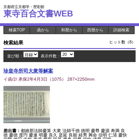
京都府立京都学・歴彩館
東寺百合文書WEB
検索TOP
函から
和暦から
西暦から
詳細検索
検索結果
ヒット数（8）
並び順：
表示件数：
珍皇寺所司大衆等解案
イ函/2/ 承保2年4月3日
（
1075
） 287×2250mm
差出書：
都維那法師慶算 大衆 法師千徳 徳明 慶尊 慶源 寿満 良
徳 慶徳 度円 慶連 明慶 良久 是延 良能 経秀 興命 信明 仁清 慶快