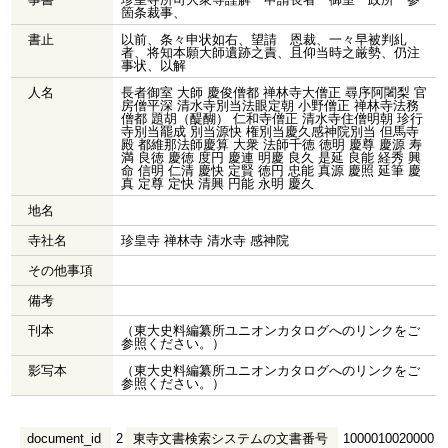
箇条裁事、
書止
以前、条々申状如右、望請 恩裁、一々早被判糺
者、将知本願大師遺跡之責、且仰当時之厳勢、仍注
事状、以解
人名
長者御室 大師 慶俊僧都 禅林寺大僧正 尋序阿闍梨 官
房僧平深 清水寺別当法眼定朝 小野僧正 禅林寺法務
僧都 題胡（醍醐） 仁和寺僧正 清水寺住僧明朝 珍行
寺別当罷成 別当源快 権別当慶久感神院別当 但馬寺
殿 都維那法師慶算 大衆 法師千徳 徳明 慶尊 慶源 寿
満 良徳 慶徳 度円 慶連 明慶 良久 是延 良能 経秀 興
命 信明 仁清 慶快 定賢 徳円 忠能 真源 慶照 延筆 慶
真 定尊 定快 清興 円能 永明 慶久
地名
寺社名
珍皇寺 禅林寺 清水寺 感神院
その他事項
備考
刊本
（東大史料編纂所ユニオンカタログへのリンクをご
参照ください。）
影写本
（東大史料編纂所ユニオンカタログへのリンクをご
参照ください。）
document_id
2
東寺文書検索システムの文書番号
1000010020000