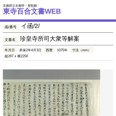
京都府立京都学・歴彩館
東寺百合文書WEB
イ函/2/
函/番号
珍皇寺所司大衆等解案
文書名
年月日
承保2年4月3日
西暦
1075年
寸法（mm）
縦287 x 横2250