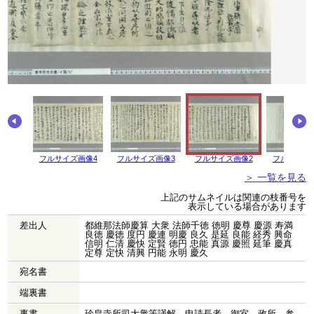
画像5
フルサイズ画像4
フルサイズ画像3
フルサイズ画像2
フルサイズ
＞ 一覧を見る
上記のサムネイルは関連の枝番号を
表示している場合があります
差出人
都維那法師慶算 大衆 法師千徳 徳明 慶尊 慶源 寿満
良徳 慶徳 度円 慶連 明慶 良久 是延 良能 経秀 興命
信明 仁清 慶快 定賢 徳円 忠能 真源 慶照 延筆 慶真
定尊 定快 清興 円能 永明 慶久
宛名書
端裏書
事書
珍皇寺所司大衆等謹解 申請長者 御室 政所 参