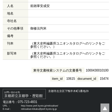
人名
前雑掌安成安
地名
寺社名
その他事項
御修法判米
備考
刊本
（東大史料編纂所ユニオンカタログへのリンクをご
参照ください。）
影写本
（東大史料編纂所ユニオンカタログへのリンクをご
参照ください。）
東寺文書検索システムの文書番号
1000430010100
item_id
10615
document_id
15474
京都市左京区下鴨半木町1番地29
お問い合わせ先
京都府立京都学・歴彩館
075-723-4831
電話番号：
URL ：
http://www.pref.kyoto.jp/rekisaikan/
E-mail：
rekisaikan-kikaku@pref.kyoto.lg.jp