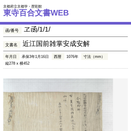
京都府立京都学・歴彩館
東寺百合文書WEB
ヱ函/1/1/
函/番号
近江国前雑掌安成安解
文書名
年月日
承保3年1月16日
西暦
1076年
寸法（mm）
縦278 x 横452