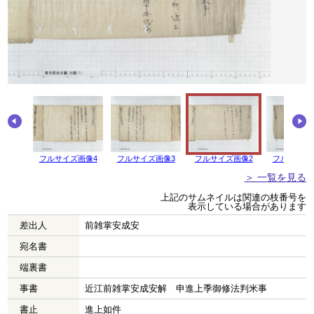
画像5
フルサイズ画像4
フルサイズ画像3
フルサイズ画像2
フルサイズ
＞ 一覧を見る
上記のサムネイルは関連の枝番号を
表示している場合があります
差出人
前雑掌安成安
宛名書
端裏書
事書
近江前雑掌安成安解 申進上季御修法判米事
書止
進上如件