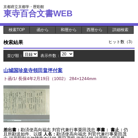
京都府立京都学・歴彩館
東寺百合文書WEB
検索TOP
函から
和暦から
西暦から
詳細検索
検索結果
ヒット数（3）
並び順：
表示件数：
山城国珍皇寺領田畠坪付案
ト函/1/ 長保4年2月19日
（
1002
） 284×1244mm
差出書：
勘済使高向福志 判官代兼行事粟田茂忠
事書：
書止：
仍
且所勘送如件、以牒
人名：
勘済使高向福忠 判官代兼行事栗田茂