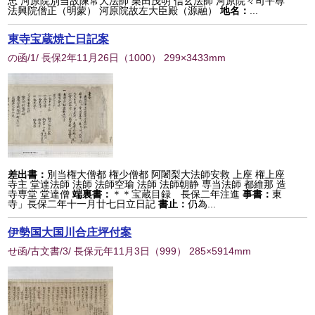
忠 河原院別当故陳常大法師 栗田茂明 信玄法師 河原院々司平尊
法興院僧正（明蒙） 河原院故左大臣殿（源融）
地名：
...
東寺宝蔵焼亡日記案
の函/1/ 長保2年11月26日
（
1000
） 299×3433mm
差出書：
別当権大僧都 権少僧都 阿闍梨大法師安救 上座 権上座
寺主 堂達法師 法師 法師空瑜 法師 法師朝静 専当法師 都維那 造
寺専堂 堂達僧
端裏書：
＊＊宝蔵目録 長保二年注進
事書：
東
寺」長保二年十一月廿七日立日記
書止：
仍為...
伊勢国大国川合庄坪付案
せ函/古文書/3/ 長保元年11月3日
（
999
） 285×5914mm