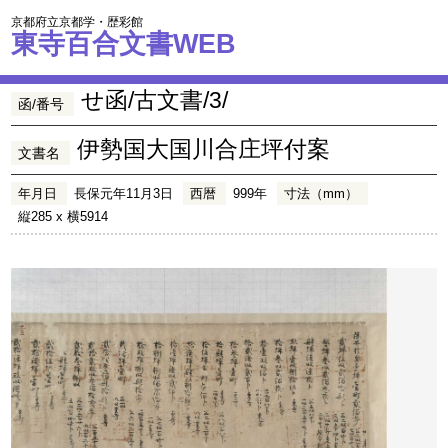
京都府立京都学・歴彩館
東寺百合文書WEB
せ函/古文書/3/
函/番号
伊勢国大国川合庄坪付案
文書名
年月日
長保元年11月3日
西暦
999年
寸法（mm）
縦285 x 横5914