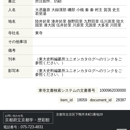
書止
所注如件、仍勘
人名
大丞藤原 大録漢部 磯部 小槻 秦 秦 村主 賀茂 史主
若坐湯
地名
陸井於里 漆井於里 捌野田里 九野田里 伍川原里 陸大
国里 漆大国 伍井於里 川原里 兄国里 大多里 川田里
寺社名
東寺
その他事項
備考
刊本
（東大史料編纂所ユニオンカタログへのリンクをご
参照ください。）
影写本
（東大史料編纂所ユニオンカタログへのリンクをご
参照ください。）
東寺文書検索システムの文書番号
1000962030000
item_id
18059
document_id
28387
京都市左京区下鴨半木町1番地29
お問い合わせ先
京都府立京都学・歴彩館
075-723-4831
電話番号：