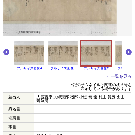
画像5
フルサイズ画像4
フルサイズ画像3
フルサイズ画像2
フルサイズ
＞ 一覧を見る
上記のサムネイルは関連の枝番号を
表示している場合があります
差出人
大丞藤原 大録漢部 磯部 小槻 秦 秦 村主 賀茂 史主
若坐湯
宛名書
端裏書
事書