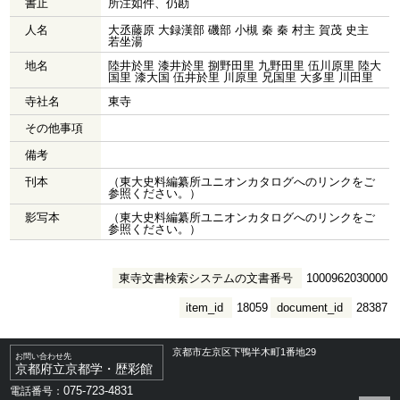
書止
所注如件、仍勘
人名
大丞藤原 大録漢部 磯部 小槻 秦 秦 村主 賀茂 史主
若坐湯
地名
陸井於里 漆井於里 捌野田里 九野田里 伍川原里 陸大
国里 漆大国 伍井於里 川原里 兄国里 大多里 川田里
寺社名
東寺
その他事項
備考
刊本
（東大史料編纂所ユニオンカタログへのリンクをご
参照ください。）
影写本
（東大史料編纂所ユニオンカタログへのリンクをご
参照ください。）
東寺文書検索システムの文書番号
1000962030000
item_id
18059
document_id
28387
京都市左京区下鴨半木町1番地29
お問い合わせ先
京都府立京都学・歴彩館
075-723-4831
電話番号：