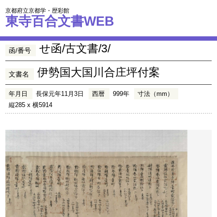
京都府立京都学・歴彩館
東寺百合文書WEB
せ函/古文書/3/
函/番号
伊勢国大国川合庄坪付案
文書名
年月日
長保元年11月3日
西暦
999年
寸法（mm）
縦285 x 横5914