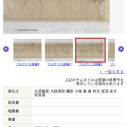
画像5
フルサイズ画像4
フルサイズ画像3
フルサイズ画像2
フルサイズ
＞ 一覧を見る
上記のサムネイルは関連の枝番号を
表示している場合があります
差出人
大丞藤原 大録漢部 磯部 小槻 秦 秦 村主 賀茂 史主
若坐湯
宛名書
端裏書
事書