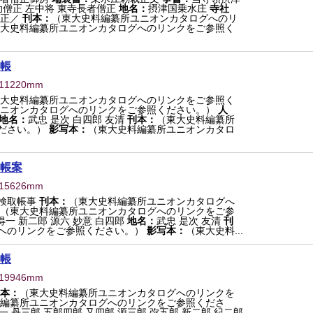
助僧正 左中将 東寺長者僧正
地名：
摂津国乗水庄
寺社
僧正／
刊本：
（東大史料編纂所ユニオンカタログへのリ
大史料編纂所ユニオンカタログへのリンクをご参照く
帳
×11220mm
大史料編纂所ユニオンカタログへのリンクをご参照く
ニオンカタログへのリンクをご参照ください。）
人
地名：
武忠 是次 白四郎 友清
刊本：
（東大史料編纂所
ださい。）
影写本：
（東大史料編纂所ユニオンカタロ
帳案
×15626mm
検取帳事
刊本：
（東大史料編纂所ユニオンカタログへ
（東大史料編纂所ユニオンカタログへのリンクをご参
得一 新二郎 源六 妙意 白四郎
地名：
武忠 是次 友清
刊
へのリンクをご参照ください。）
影写本：
（東大史料...
帳
×19946mm
本：
（東大史料編纂所ユニオンカタログへのリンクを
編纂所ユニオンカタログへのリンクをご参照くださ
一 丹三郎 五郎四郎 又四郎 源三郎 弥五郎 新二郎 紀二郎