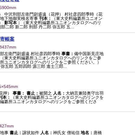
25900mm
） 中沢刑部左衛門尉盛遠（花押） 村社彦四郎季時（花
地下地御実検名寄事
刊本：
（東大史料編纂所ユニオン
）
影写本：
（東大史料編纂所ユニオンカタログへのリ
刑部二郎 新二郎 刑部 丹二郎 弥五郎 五...
寄帳案
28437mm
部左衛門尉盛遠 村社彦四郎季時
事書：
備中国新見庄地
（東大史料編纂所ユニオンカタログへのリンクをご参
所ユニオンカタログへのリンクをご参照ください。）
弥五郎 五郎四郎 源三郎 進士三郎...
5×545mm
花押）
事書：
書止：
被開之
人名：
大納言兼陸奥守出羽
刊本：
（東大史料編纂所ユニオンカタログへのリンクを
編纂所ユニオンカタログへのリンクをご参照くださ
×427mm
田地事
書止：
譲状如件
人名：
神氏女 僧祐信
地名：
唐橋