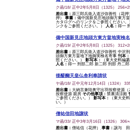
ク函/18/ 正中2年5月8日
（
1325
） 256×
差出書：
原三郎兵衛入道沙弥善性（花押
押）
事書：
備中国新見庄地頭御方東方畠
カタログへのリンクをご参照ください。
ンクをご参照ください。）
人名：
得一 
備中国新見庄地頭方東方畠地実検名
ク函/19/ 正中2年5月8日
（
1325
） 312×
差出書：
原三郎兵衛入道沙弥善性 中沢刑
頭御方東方畠地下地御実検名寄事
刊本：
照ください。）
影写本：
（東大史料編纂
人名：
得一 刑部二郎 新二郎 刑部 丹二郎 
後醍醐天皇仏舎利奉請状
ヤ函/18/ 正中元年12月14日
（
1324
） 33
差出書：
大納言兼陸奥守出羽按察使源（
按察使源 親房
その他事項：
禁裏清涼殿
ご参照ください。）
影写本：
（東大史料
い。）
僧祐信田地譲状
マ函/33/ 正中3年3月16日
（
1326
） 306
差出書：
僧祐信（花押）
事書：
譲与 