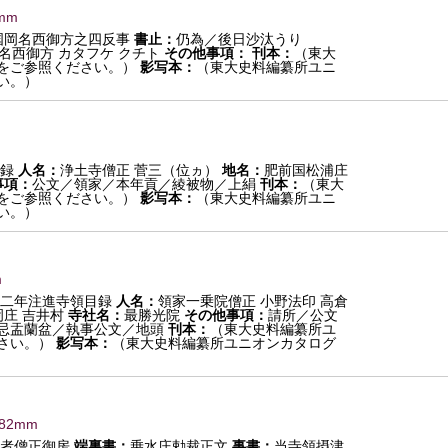
mm
国岡名西御方之四反事
書止：
仍為／後日沙汰うり
名西御方 カタフケ クチト
その他事項：
刊本：
（東大
をご参照ください。）
影写本：
（東大史料編纂所ユニ
い。）
録
人名：
浄土寺僧正 菅三（位ヵ）
地名：
肥前国松浦庄
事項：
公文／領家／本年貢／綾被物／上絹
刊本：
（東大
をご参照ください。）
影写本：
（東大史料編纂所ユニ
い。）
m
二年注進寺領目録
人名：
領家一乗院僧正 小野法印 高倉
庄 吉井村
寺社名：
最勝光院
その他事項：
請所／公文
忌盂蘭盆／執事公文／地頭
刊本：
（東大史料編纂所ユ
さい。）
影写本：
（東大史料編纂所ユニオンカタログ
982mm
者僧正御房
端裏書：
乗水庄勅裁正文
事書：
当寺領摂津