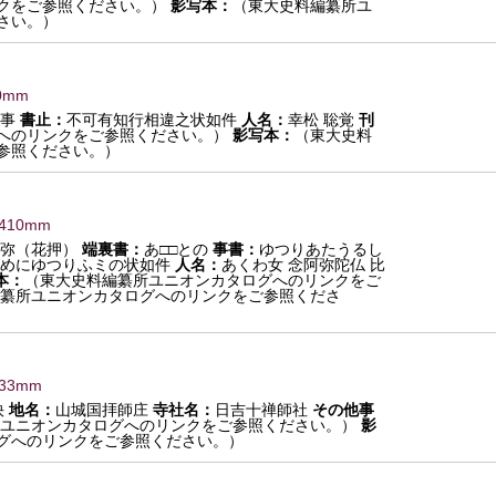
クをご参照ください。）
影写本：
（東大史料編纂所ユ
さい。）
0mm
庄事
書止：
不可有知行相違之状如件
人名：
幸松 聡覚
刊
へのリンクをご参照ください。）
影写本：
（東大史料
参照ください。）
×410mm
阿弥（花押）
端裏書：
あ□□との
事書：
ゆつりあたうるし
めにゆつりふミの状如件
人名：
あくわ女 念阿弥陀仏 比
本：
（東大史料編纂所ユニオンカタログへのリンクをご
纂所ユニオンカタログへのリンクをご参照くださ
433mm
快
地名：
山城国拝師庄
寺社名：
日吉十禅師社
その他事
ユニオンカタログへのリンクをご参照ください。）
影
グへのリンクをご参照ください。）