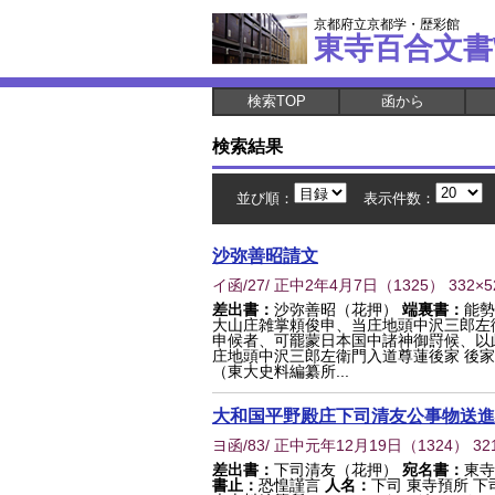
京都府立京都学・歴彩館
東寺百合文書
検索TOP
函から
検索結果
並び順：
表示件数：
沙弥善昭請文
イ函/27/ 正中2年4月7日
（
1325
） 332×
差出書：
沙弥善昭（花押）
端裏書：
能勢
大山庄雑掌頼俊申、当庄地頭中沢三郎左
申候者、可罷蒙日本国中諸神御罸候、以
庄地頭中沢三郎左衛門入道尊蓮後家 後家
（東大史料編纂所...
大和国平野殿庄下司清友公事物送進
ヨ函/83/ 正中元年12月19日
（
1324
） 32
差出書：
下司清友（花押）
宛名書：
東寺
書止：
恐惶謹言
人名：
下司 東寺預所 下