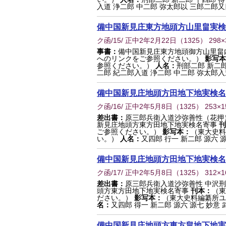
入道 浄二郎 中二郎 弥太郎以 三郎二郎又
備中国新見庄東方地頭方山里畠実検
ク函/15/ 正中2年2月22日
（
1325
） 298
事書：
備中国新見庄東方地頭御方山里畠
へのリンクをご参照ください。）
影写本
参照ください。）
人名：
刑部二郎 新二郎
二郎 紀二郎入道 浄二郎 中二郎 弥太郎入道
備中国新見庄地頭方田地下地実検名
ク函/16/ 正中2年5月8日
（
1325
） 253×
差出書：
原三郎兵衛入道沙弥善性（花押
新見庄地頭方東方田地下地実検名寄事
刊
ご参照ください。）
影写本：
（東大史料
い。）
人名：
又四郎 行一 新二郎 源六 
備中国新見庄地頭方田地下地実検名
ク函/17/ 正中2年5月8日
（
1325
） 312×
差出書：
原三郎兵衛入道沙弥善性 中沢刑
頭方東方田地下地実検名寄事
刊本：
（東
ださい。）
影写本：
（東大史料編纂所ユ
名：
又四郎 得一 新二郎 源六 源七 妙意 
備中国新見庄地頭方東方畠地下地実