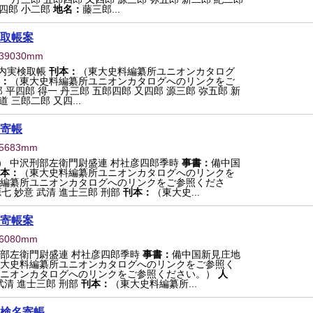
四郎 小二郎
地名：
藤三郎...
取帳案
×39030mm
内実検取帳
刊本：
（東大史料編纂所ユニオンカタログ
：
（東大史料編纂所ユニオンカタログへのリンクをご
 平四郎 得一 丹三郎 五郎四郎 又四郎 源三郎 弥五郎 新
 三郎二郎 又四...
寄帳
15683mm
） 中沢刑部左衛門尉盛連 村社彦四郎季時
事書：
備中国
本：
（東大史料編纂所ユニオンカタログへのリンクを
編纂所ユニオンカタログへのリンクをご参照くださ
源七 妙意 武清 進士三郎 刑部
刊本：
（東大史...
寄帳案
16080mm
部左衛門尉盛連 村社彦四郎季時
事書：
備中国新見庄地
大史料編纂所ユニオンカタログへのリンクをご参照く
ニオンカタログへのリンクをご参照ください。）
人
武清 進士三郎 刑部
刊本：
（東大史料編纂所...
検名寄帳