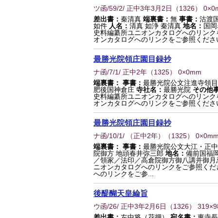
ツ函/59/2/ 正中3年3月2日
（
1326
） 0×0
差出書：
秦清真
端裏書：
無
事書：
沽渡
如件
人名：
清真 如浄 秦清真
地名：
国岡
史料編纂所ユニオンカタログへのリンク
オンカタログへのリンクをご参照くださ
最勝光院領庄園目録抄
ナ函/7/1/ 正中2年
（
1325
） 0×0mm
端裏書：
事書：
最勝光院公文注進寺領目
肥後国神倉庄
寺社名：
最勝光院
その他
史料編纂所ユニオンカタログへのリンク
オンカタログへのリンクをご参照くださ
最勝光院領庄園目録抄
ナ函/10/1/ （正中2年）
（
1325
） 0×0m
端裏書：
事書：
最勝光院公文大江・正中
院御方 地頭春井弥三郎
地名：
備前国福岡
／領家／法印／高倉院御方御八講并御月
ニオンカタログへのリンクをご参照くだ
へのリンクをご参...
後醍醐天皇綸旨
ウ函/26/ 正中3年2月6日
（
1326
） 319×
差出書：
左中将（花押）
宛名書：
東寺長