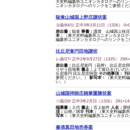
大史料編纂所ユニオンカタログへのリン
ニオンカタログへのリンクをご参照くだ
聡覚山城国上野庄譲状案
ヨ函/84/1/ 正中3年3月11日
（
1326
） 0×
差出書：
聡覚
事書：
護渡 山城国上桂
本：
（東大史料編纂所ユニオンカタログ
編纂所ユニオンカタログへのリンクをご
比丘尼覚円田地譲状
レ函/27/ 正中2年9月27日
（
1325
） 290
差出書：
比丘尼覚円（花押） 比丘尼念
りやう田地事
書止：
よて後日きけいのた
丘尼覚円 比丘尼念阿弥
その他事項：
刊
参照ください。）
影写本：
（東大史料編
い。）
山城国拝師庄雑掌重陳状案
ツ函/20/ 正中3年2月日
（
1326
） 281×1
端裏書：
土代
書止：
言上如件
人名：
舜
項：
山僧／雑掌
刊本：
（東大史料編纂所
写本：
（東大史料編纂所ユニオンカタロ
秦清真田地売券案