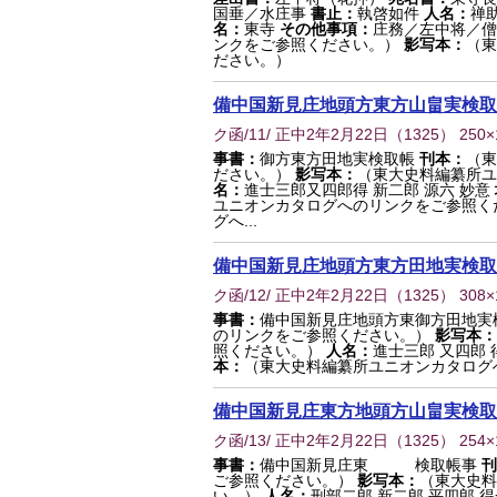
国垂／水庄事
書止：
執啓如件
人名：
禅
名：
東寺
その他事項：
庄務／左中将／
ンクをご参照ください。）
影写本：
（東
ださい。）
備中国新見庄地頭方東方山畠実検取
ク函/11/ 正中2年2月22日
（
1325
） 250
事書：
御方東方田地実検取帳
刊本：
（東
ださい。）
影写本：
（東大史料編纂所ユ
名：
進士三郎又四郎得 新二郎 源六 妙意
ユニオンカタログへのリンクをご参照く
グへ...
備中国新見庄地頭方東方田地実検取
ク函/12/ 正中2年2月22日
（
1325
） 308
事書：
備中国新見庄地頭方東御方田地実
のリンクをご参照ください。）
影写本：
照ください。）
人名：
進士三郎 又四郎 
本：
（東大史料編纂所ユニオンカタログ
備中国新見庄東方地頭方山畠実検取
ク函/13/ 正中2年2月22日
（
1325
） 254
事書：
備中国新見庄東 検取帳事
刊
ご参照ください。）
影写本：
（東大史料
い。）
人名：
刑部二郎 新二郎 平四郎 得