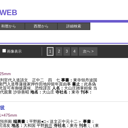
WEB
和暦から
西暦から
詳細検索
画像表示
1
2
3
4
次へ >
525mm
判官代入道請文 正中二 四 七
事書：
東寺領丹波国
衛門入道尊蓮後家押作田地抑留年貢由事
書止：
此条偽
此旨可有御披露候、恐惶謹言
人名：
大山庄雑掌頼俊 当
代親重 沙弥善昭
地名：
大山庄
寺社名：
東寺
刊本：
状
1×475mm
預所殿
端裏書：
平野殿●□＜送文正中元十二＞
事書：
司清友
地名：
大和国 平野殿庄
寺社名：
東寺
刊本：
（東